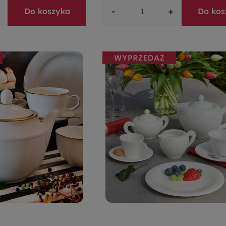
-
+
Do koszyka
Do kos