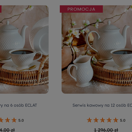
y na 6 osób ECLAT
Serwis kawowy na 12 osób E
5.0
5.0
4,00 zł
1 296,00 zł