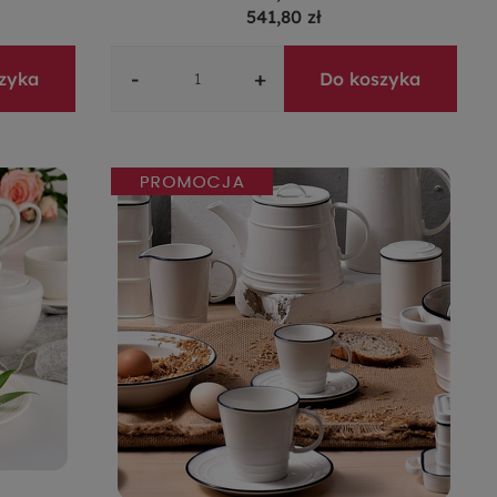
541,80 zł
-
+
zyka
Do koszyka