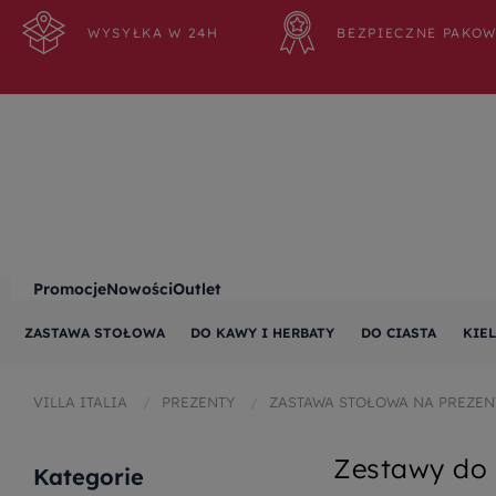
WYSYŁKA W 24H
BEZPIECZNE PAKO
Promocje
Nowości
Outlet
ZASTAWA STOŁOWA
DO KAWY I HERBATY
DO CIASTA
KIEL
VILLA ITALIA
PREZENTY
ZASTAWA STOŁOWA NA PREZEN
Zestawy do 
Kategorie