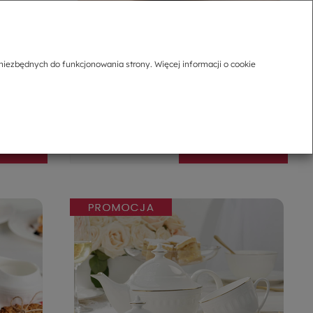
PPAL
Serwis kawowy porcelanowy na 6 osób
NOSTALGIA
niezbędnych do funkcjonowania strony. Więcej informacji o cookie
5.0
1 119,00 zł
559,50 zł
-
+
zyka
Do koszyka