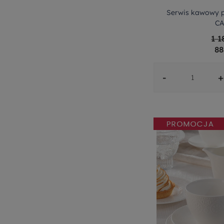
Serwis kawowy p
CA
1 1
88
-
+