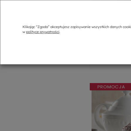
Serwis kawow
Klikając “Zgoda” akceptujesz zapisywanie wszystkich danych cook
w
polityce prywatności
.
77
54
-
+