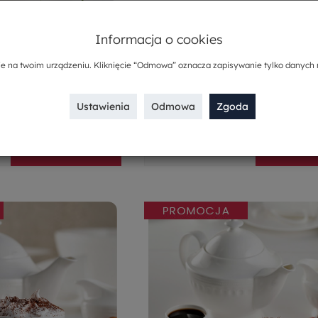
y na 6 osób APPAL
Serwis kawowy na 12 osób A
Informacja o cookies
ie na twoim urządzeniu. Kliknięcie “Odmowa” oznacza zapisywanie tylko danych 
5.0
4.5
4,00 zł
1 296,00 zł
1,80 zł
907,20 zł
Ustawienia
Odmowa
Zgoda
-
+
Do koszyka
Do kos