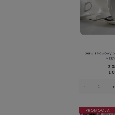
Serwis kawowy p
MESY
2 0
1 0
-
+