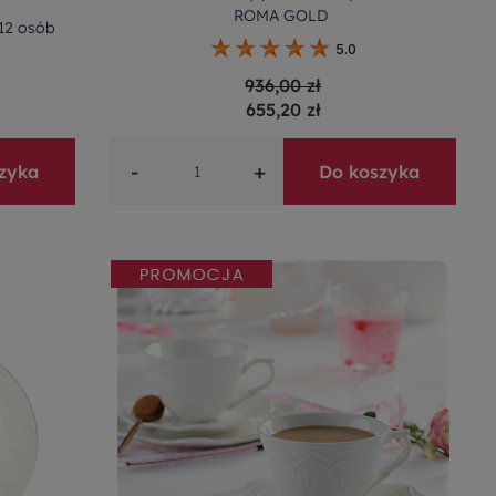
ROMA GOLD
12 osób
5.0
936,00 zł
655,20 zł
-
+
zyka
Do koszyka