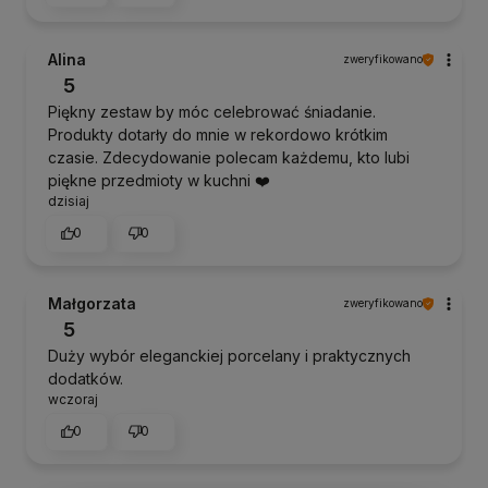
Alina
zweryfikowano
5
Piękny zestaw by móc celebrować śniadanie.
Produkty dotarły do mnie w rekordowo krótkim
czasie. Zdecydowanie polecam każdemu, kto lubi
piękne przedmioty w kuchni ❤️
dzisiaj
0
0
Małgorzata
zweryfikowano
5
Duży wybór eleganckiej porcelany i praktycznych
dodatków.
wczoraj
0
0