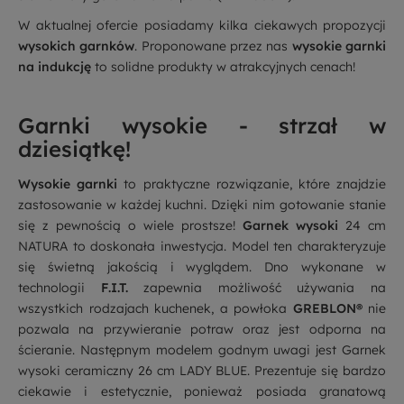
W aktualnej ofercie posiadamy kilka ciekawych propozycji
wysokich garnków
. Proponowane przez nas
wysokie garnki
na indukcję
to solidne produkty w atrakcyjnych cenach!
Garnki wysokie - strzał w
dziesiątkę!
Wysokie garnki
to praktyczne rozwiązanie, które znajdzie
zastosowanie w każdej kuchni. Dzięki nim gotowanie stanie
się z pewnością o wiele prostsze!
Garnek wysoki
24 cm
NATURA
to doskonała inwestycja. Model ten charakteryzuje
się świetną jakością i wyglądem. Dno wykonane w
technologii
F.I.T.
zapewnia możliwość używania na
wszystkich rodzajach kuchenek, a powłoka
GREBLON®
nie
pozwala na przywieranie potraw oraz jest odporna na
ścieranie. Następnym modelem godnym uwagi jest
Garnek
wysoki ceramiczny 26 cm LADY BLUE
. Prezentuje się bardzo
ciekawie i estetycznie, ponieważ posiada granatową