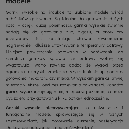
modele
Garnki wysokie na indukcję to ulubione modele wśród
miłośników gotowania. Są idealne do gotowania dużych
ilości – dzięki dużej pojemności,
garnki wysokie
świetnie
nadają się do gotowania zup, bigosu, bulionów czy
przetworów. Ich konstrukcja ułatwia równomierne
nagrzewanie i dłuższe utrzymywanie temperatury potrawy.
Mniejsza powierzchnia parowania w porównaniu do
szerokich garnków sprawia, że potrawy wolniej się
wygotowują. Warto również dodać, że wysoki brzeg
ogranicza rozpryski i zmniejsza ryzyko kipienia np. podczas
gotowania makaronu czy mleka. W
wysokim garnku
łatwiej
mieszać większe ilości bez rozlewania zawartości. Ponadto
garnki wysokie
zajmują mniej miejsca w poziomie, co może
być zaletą przy gotowaniu kilku potraw jednocześnie.
Garnki wysokie nieprzywierające
to uniwersalne i
funkcjonalne modele, sprawdzające się w różnych
zastosowaniach, jak: gotowanie, duszenie, pasteryzacja
słoików czy gotowanie na parze (z wkładem).