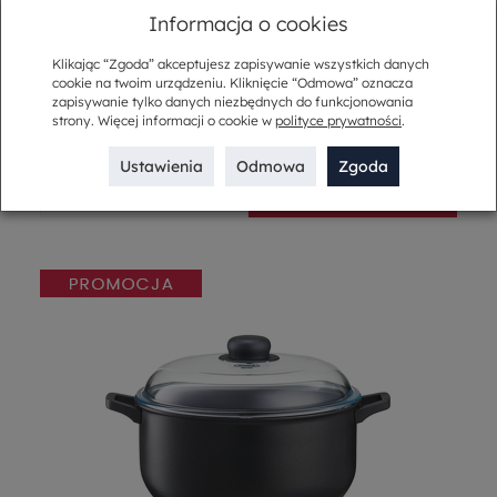
Informacja o cookies
Klikając “Zgoda” akceptujesz zapisywanie wszystkich danych
Garnek z pokrywką 24 cm 5 l NATURA
cookie na twoim urządzeniu. Kliknięcie “Odmowa” oznacza
397,00 zł
zapisywanie tylko danych niezbędnych do funkcjonowania
277,90 zł
strony. Więcej informacji o cookie w
polityce prywatności
.
Ustawienia
Odmowa
Zgoda
-
+
Do koszyka