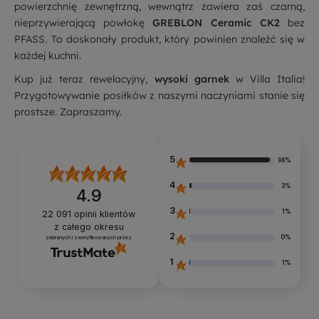
powierzchnię zewnętrzną, wewnątrz zawiera zaś czarną,
nieprzywierającą powłokę
GREBLON Ceramic CK2
bez
PFASS. To doskonały produkt, który powinien znaleźć się w
każdej kuchni.
Kup już teraz rewelacyjny,
wysoki garnek
w Villa Italia!
Przygotowywanie posiłków z naszymi naczyniami stanie się
prostsze. Zapraszamy.
5
96%
4
3%
4.9
3
1%
22 091
opinii klientów
z całego okresu
2
0%
zebranych i zweryfikowanych przez
1
1%