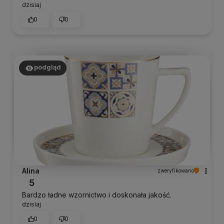
dzisiaj
0
0
podgląd
Alina
zweryfikowano
5
Bardzo ładne wzornictwo i doskonała jakość.
dzisiaj
0
0