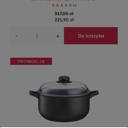
5.0
317,00 zł
221,90 zł
-
+
Do koszyka