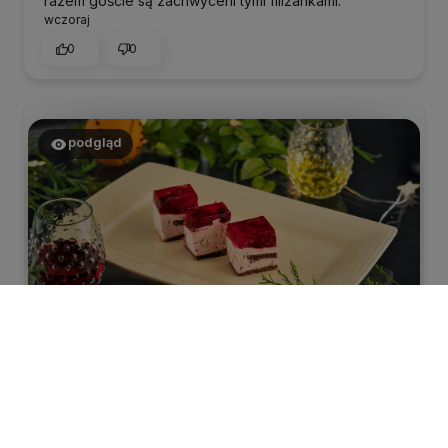
razem goście są zachwyceni tymi filiżankami.
wczoraj
0
0
podgląd
MAteusz
zweryfikowano
3
Produkt ok. Jakość fajansu ok. Chodziło mi o
jakikolwiek półmisek w tym rozmiarze.
wczoraj