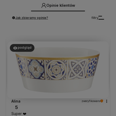
Opinie klientów
Jak zbieramy opinie?
filtry
podgląd
Alina
zweryfikowano
5
Super ❤️