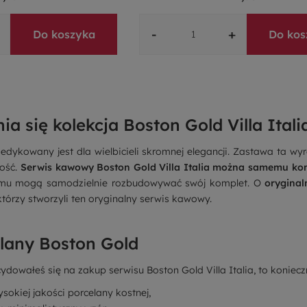
-
+
Do koszyka
Do kos
a się kolekcja Boston Gold Villa Itali
edykowany jest dla wielbicieli skromnej elegancji. Zastawa ta wy
łość.
Serwis kawowy Boston Gold Villa Italia można samemu k
zemu mogą samodzielnie rozbudowywać swój komplet. O
oryginal
którzy stworzyli ten oryginalny
serwis kawowy
.
elany Boston Gold
cydowałeś się na zakup serwisu Boston Gold Villa Italia, to koniecz
sokiej jakości porcelany kostnej,