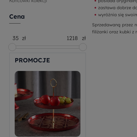
Końcówki kolekcji
posiada oryginalny
zastawa dobrze do
wyróżnia się swo
Cena
Sprzedawaną przez na
filiżanki
oraz
kubki
z 
zł
zł
PROMOCJE