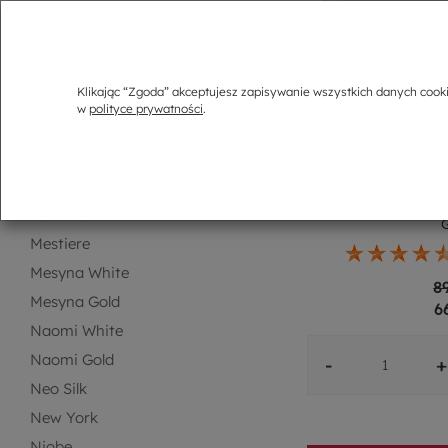
Gardeno
Glorietta
Leda Ivory
Klikając “Zgoda” akceptujesz zapisywanie wszystkich danych cook
Limonetti
w
polityce prywatności
.
Loretta
Lozano
Marilyn
Talerz płytki po
Mattina
Mestiere
Mesyna White
8
Mesyna Gold
6
Naomi White
Naomi Gold
-
+
Neo Silk
New York
Niobe