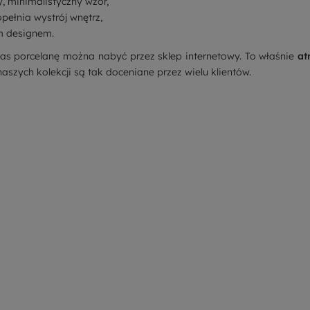
, minimalistyczny wzór,
pełnia wystrój wnętrz,
im designem.
s porcelanę można nabyć przez sklep internetowy. To właśnie
at
naszych kolekcji są tak doceniane przez wielu klientów.