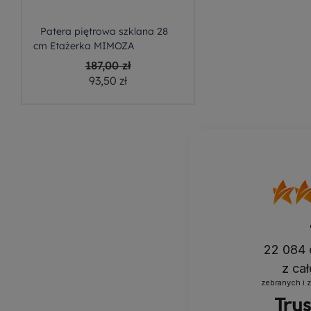
Patera piętrowa szklana 28
cm Etażerka MIMOZA
187,00 zł
93,50 zł
22 084
z ca
zebranych i 