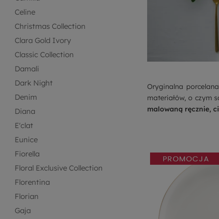
Celine
Christmas Collection
Clara Gold Ivory
Classic Collection
Damali
Dark Night
Oryginalna porcelana
Denim
materiałów, o czym 
malowaną ręcznie, c
Diana
E'clat
Eunice
Fiorella
Floral Exclusive Collection
Florentina
Florian
Gaja