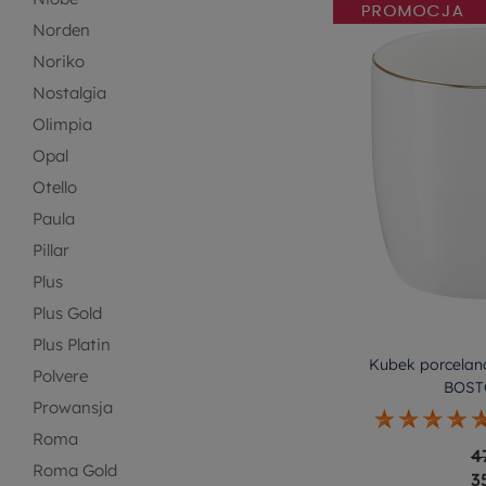
Norden
Noriko
Nostalgia
Olimpia
Opal
Otello
Paula
Pillar
Plus
Plus Gold
Plus Platin
Kubek porcelano
Polvere
BOST
Prowansja
Roma
4
Roma Gold
3