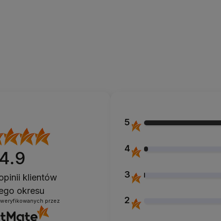
5
4
4.9
3
opinii klientów
łego okresu
2
zweryfikowanych przez