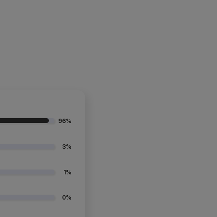
96%
3%
1%
0%