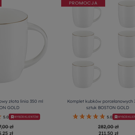
wy złota linia 350 ml
Komplet kubków porcelanowych 
ON GOLD
sztuk BOSTON GOLD
5.0
5.0
WYBÓR KLIENTÓW
WYBÓR KLI
7,00 zł
282,00 zł
5,25 zł
211,50 zł