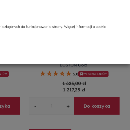
niezbędnych do funkcjonowania strony. Więcej informacji o cookie
m BOSTON
Serwis obiadowy porcelanowy na 6 osób
BOSTON Gold
5.0
ENTÓW
WYBÓR KLIENTÓW
1 623,00 zł
1 217,25 zł
-
+
zyka
Do koszyka