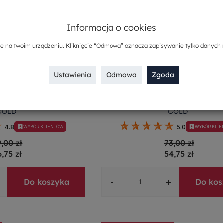
Informacja o cookies
ie na twoim urządzeniu. Kliknięcie “Odmowa” oznacza zapisywanie tylko danych 
Ustawienia
Odmowa
Zgoda
rcelanowy 27 cm BOSTON
Talerz głęboki porcelanowy 21 c
GOLD
GOLD
4.8
5.0
WYBÓR KLIENTÓW
WYBÓR KLI
9,00 zł
73,00 zł
6,75 zł
54,75 zł
-
+
Do koszyka
Do kos