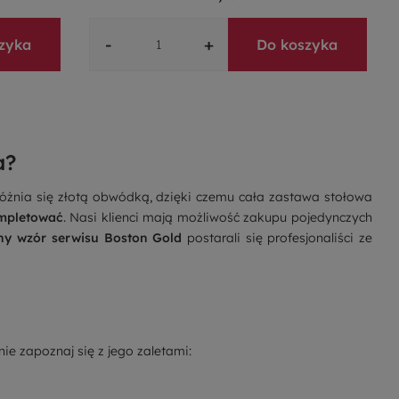
-
+
zyka
Do koszyka
a?
różnia się złotą obwódką, dzięki czemu cała
zastawa stołowa
ompletować
. Nasi klienci mają możliwość zakupu pojedynczych
ny wzór serwisu Boston Gold
postarali się profesjonaliści ze
nie zapoznaj się z jego zaletami: