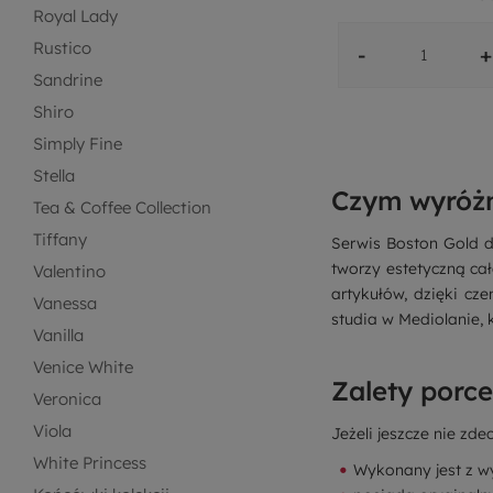
Royal Lady
Rustico
-
+
Sandrine
Shiro
Simply Fine
Stella
Czym wyróżni
Tea & Coffee Collection
Tiffany
Serwis Boston Gold d
tworzy estetyczną ca
Valentino
artykułów, dzięki c
Vanessa
studia w Mediolanie, 
Vanilla
Venice White
Zalety porc
Veronica
Viola
Jeżeli jeszcze nie zde
White Princess
Wykonany jest z wy