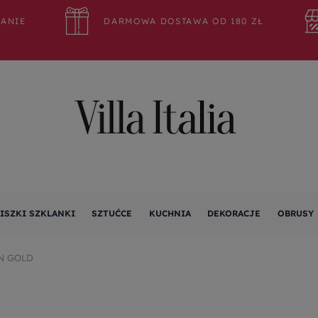
WANIE
DARMOWA DOSTAWA OD 180 ZŁ
ISZKI SZKLANKI
SZTUĆCE
KUCHNIA
DEKORACJE
OBRUSY
N GOLD