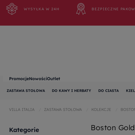
WYSYŁKA W 24H
BEZPIECZNE PAKO
Promocje
Nowości
Outlet
ZASTAWA STOŁOWA
DO KAWY I HERBATY
DO CIASTA
KIEL
VILLA ITALIA
ZASTAWA STOŁOWA
KOLEKCJE
BOSTO
Boston Gold
Kategorie