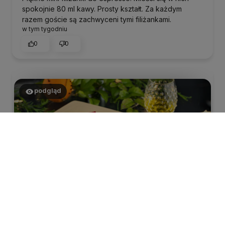
spokojnie 80 ml kawy. Prosty kształt. Za każdym
razem goście są zachwyceni tymi filiżankami.
w tym tygodniu
0
0
podgląd
MAteusz
zweryfikowano
3
Produkt ok. Jakość fajansu ok. Chodziło mi o