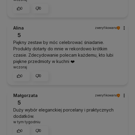
0
0
Alina
zweryfikowano
5
Piękny zestaw by móc celebrować śniadanie.
Produkty dotarły do mnie w rekordowo krótkim
czasie. Zdecydowanie polecam każdemu, kto lubi
piękne przedmioty w kuchni ❤️
wczoraj
0
0
Małgorzata
zweryfikowano
5
Duży wybór eleganckiej porcelany i praktycznych
dodatków.
w tym tygodniu
0
0