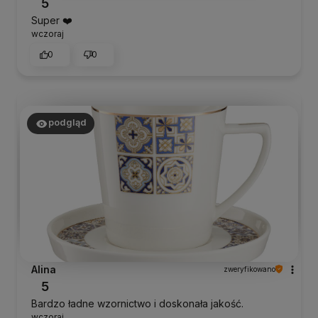
5
Super ❤️
wczoraj
0
0
podgląd
Alina
zweryfikowano
5
Bardzo ładne wzornictwo i doskonała jakość.
wczoraj