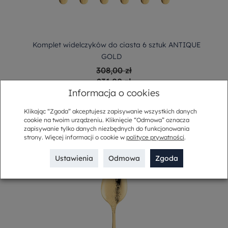
Komplet widelczyków do ciasta 6 sztuk ANTIQUE
GOLD
308,00 zł
231,00 zł
Informacja o cookies
-
+
Do koszyka
Klikając “Zgoda” akceptujesz zapisywanie wszystkich danych
cookie na twoim urządzeniu. Kliknięcie “Odmowa” oznacza
zapisywanie tylko danych niezbędnych do funkcjonowania
strony. Więcej informacji o cookie w
polityce prywatności
.
Ustawienia
Odmowa
Zgoda