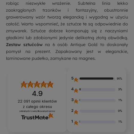
robiąc niezwykłe wrażenie. Subtelna linia lekko
zaokrąglonych trzonków i fantazyjny, obustronnie
grawerowany wzór tworzą elegancką i wygodną w użyciu
całość. Warto wspomnieć, że sztućce te są odpowiednie do
zmywarek. Sztućce dobrze komponują się z naczyniami
gładkimi lub zdobionymi jedynie delikatną złotą obwódką.
Zestaw sztućców
na 6 osób Antique Gold to doskonały
pomysł na prezent. Zapakowany jest w eleganckie,
laminowane pudełko, zamykane na magnes.
5
96%
4
3%
4.9
3
1%
22 091
opinii klientów
z całego okresu
2
0%
zebranych i zweryfikowanych przez
1
1%