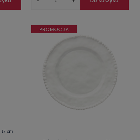
-
+
zyka
Do koszyka
 17 cm