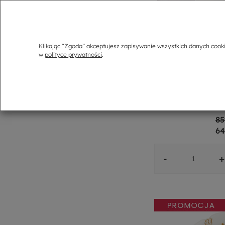
Klikając “Zgoda” akceptujesz zapisywanie wszystkich danych cook
w
polityce prywatności
.
Komplet talerzy p
VA
85
64
-
+