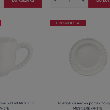
-
+
Do koszyka
Do kos
owy 300 ml MESTIERE
Talerzyk deserowy porcelanowy
HITE
MESTIERE WHITE