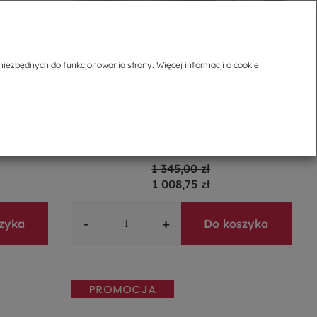
niezbędnych do funkcjonowania strony. Więcej informacji o cookie
lanowy
Serwis obiadowo-kawowy porcelanowy na 6
osób VANESSA
1 345,00 zł
1 008,75 zł
-
+
zyka
Do koszyka