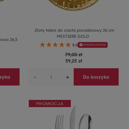
Złoty talerz do ciasta porcelanowy 26 cm
MESTIERE GOLD
rowa 26,5
5.0
WYBÓR KLIENTÓW
79,00 zł
59,25 zł
-
+
zyka
Do koszyka