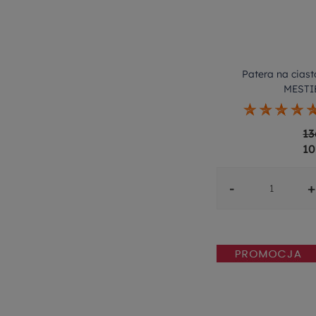
Patera na cias
MESTI
13
10
-
+