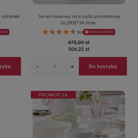
 szklanek
Serwis kawowy na 6 osób porcelanowy
GLORIETTA Style
5.0
ENTÓW
WYBÓR KLIENTÓW
675,00 zł
506,25 zł
-
+
zyka
Do koszyka