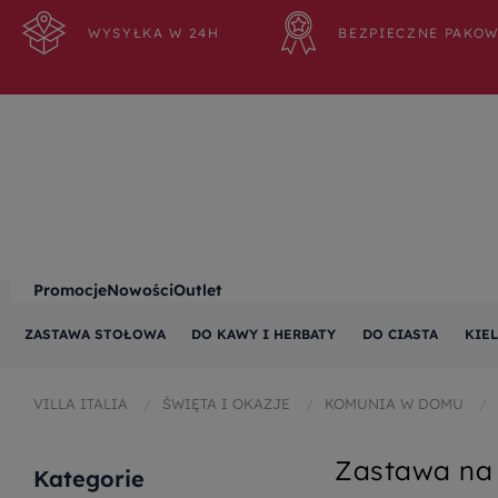
WYSYŁKA W 24H
BEZPIECZNE PAKO
Promocje
Nowości
Outlet
ZASTAWA STOŁOWA
DO KAWY I HERBATY
DO CIASTA
KIEL
VILLA ITALIA
ŚWIĘTA I OKAZJE
KOMUNIA W DOMU
Zastawa na 
Kategorie