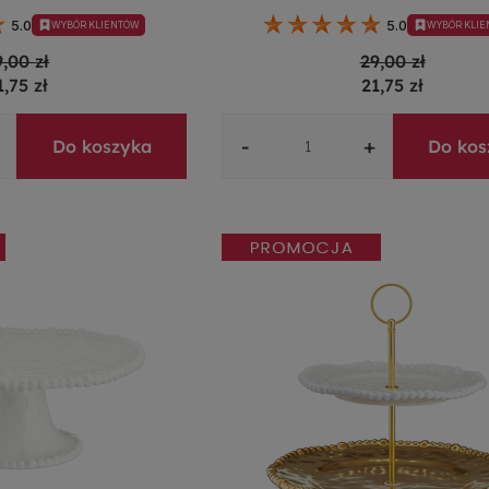
5.0
5.0
WYBÓR KLIENTÓW
WYBÓR KLI
9,00 zł
29,00 zł
1,75 zł
21,75 zł
-
+
Do koszyka
Do kos