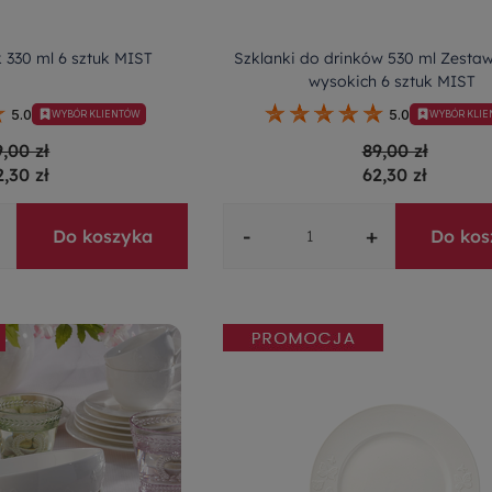
 330 ml 6 sztuk MIST
Szklanki do drinków 530 ml Zestaw
wysokich 6 sztuk MIST
5.0
5.0
WYBÓR KLIENTÓW
WYBÓR KLI
9,00 zł
89,00 zł
2,30 zł
62,30 zł
-
+
Do koszyka
Do kos