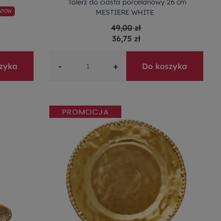
Talerz do ciasta porcelanowy 26 cm
MESTIERE WHITE
ENTÓW
49,00 zł
36,75 zł
-
+
zyka
Do koszyka