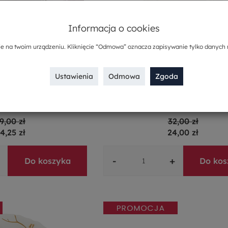
Informacja o cookies
ie na twoim urządzeniu. Kliknięcie “Odmowa” oznacza zapisywanie tylko danych 
Ustawienia
Odmowa
Zgoda
orcelanowych na 6 osób
Talerzyk deserowy 17 cm porce
NESSA
VANESSA
9,00 zł
32,00 zł
4,25 zł
24,00 zł
-
+
Do koszyka
Do kos