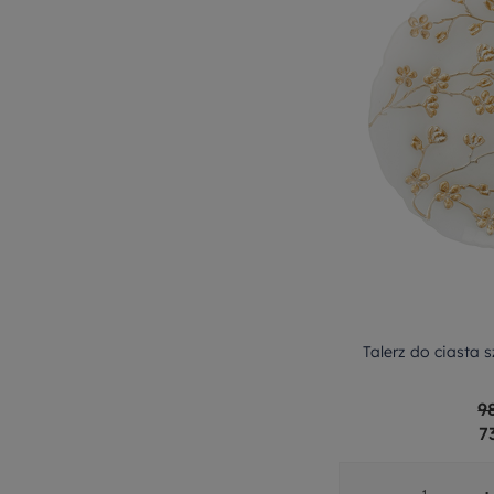
Talerz do ciasta 
9
7