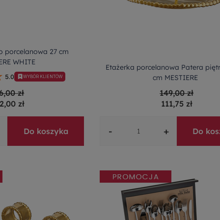
to porcelanowa 27 cm
ERE WHITE
Etażerka porcelanowa Patera pięt
cm MESTIERE
5.0
WYBÓR KLIENTÓW
6,00 zł
149,00 zł
2,00 zł
111,75 zł
-
+
Do koszyka
Do kos