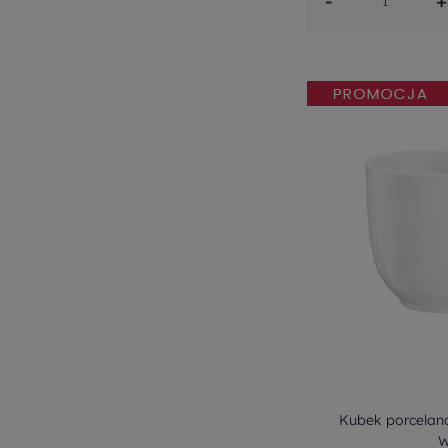
-
+
Kubek porcelan
W