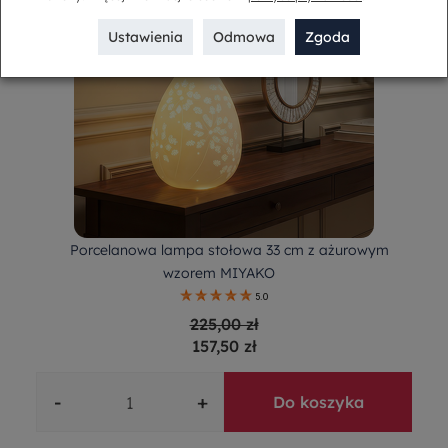
Ustawienia
Odmowa
Zgoda
Porcelanowa lampa stołowa 33 cm z ażurowym
wzorem MIYAKO
5.0
225,00 zł
157,50 zł
-
+
Do koszyka