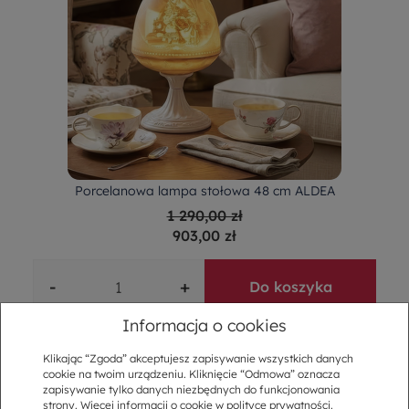
Porcelanowa lampa stołowa 48 cm ALDEA
1 290,00 zł
903,00 zł
-
+
Do koszyka
Informacja o cookies
Klikając “Zgoda” akceptujesz zapisywanie wszystkich danych
cookie na twoim urządzeniu. Kliknięcie “Odmowa” oznacza
zapisywanie tylko danych niezbędnych do funkcjonowania
strony. Więcej informacji o cookie w
polityce prywatności
.