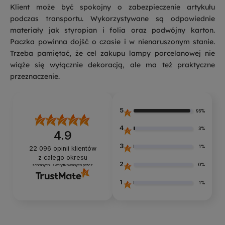
Klient może być spokojny o zabezpieczenie artykułu
podczas transportu. Wykorzystywane są odpowiednie
materiały jak styropian i folia oraz podwójny karton.
Paczka powinna dojść o czasie i w nienaruszonym stanie.
Trzeba pamiętać, że cel zakupu lampy porcelanowej nie
wiąże się wyłącznie dekoracją, ale ma też praktyczne
przeznaczenie.
5
96%
4
3%
4.9
3
1%
22 096
opinii klientów
z całego okresu
2
0%
zebranych i zweryfikowanych przez
1
1%