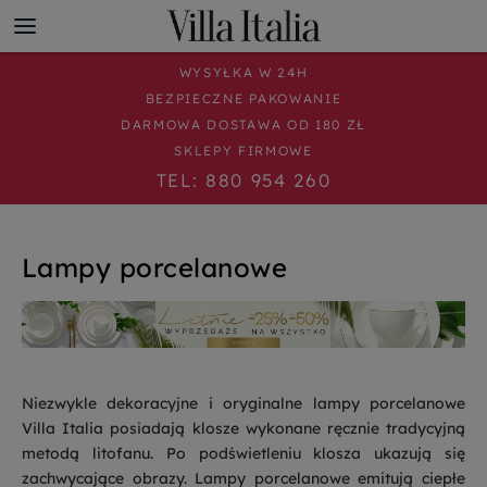
WYSYŁKA W 24H
BEZPIECZNE PAKOWANIE
DARMOWA DOSTAWA OD 180 ZŁ
SKLEPY FIRMOWE
TEL: 880 954 260
Lampy porcelanowe
Niezwykle dekoracyjne i oryginalne lampy porcelanowe
Villa Italia posiadają klosze wykonane ręcznie tradycyjną
metodą litofanu. Po podświetleniu klosza ukazują się
zachwycające obrazy. Lampy porcelanowe emitują ciepłe