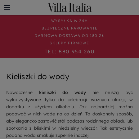
WYSYŁKA W 24H
BEZPIECZNE PAKOWANIE
DARMOWA DOSTAWA OD 180 ZŁ
SKLEPY FIRMOWE
TEL: 880 954 260
Kieliszki do wody
Nowoczesne
kieliszki do wody
nie muszą być
wykorzystywane tylko do celebracji ważnych okazji, w
dodatku z użyciem alkoholu. Jak najbardziej można
podawać w nich wodę na co dzień. To doskonały sposób,
aby elegancko zastawić stół podczas rodzinnego obiadu lub
spotkania z bliskimi w niedzielny wieczór. Tak estetycznie
podana woda smakuje zupełnie inaczej.