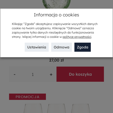
Informacja o cookies
Klikając “Zgoda” akceptujesz zapisywanie wszystkich danych
cookie na twoim urządzeniu. Kliknięcie “Odmowa” oznacza
zapisywanie tylko danych niezbędnych do funkcjonowania
strony. Więcej informacji o cookie w
polityce prywatności
.
Ustawienia
Odmowa
Zgoda
Kieliszek do wody zielony 280 ml MERIDA
36,00 zł
27,00 zł
-
+
Do koszyka