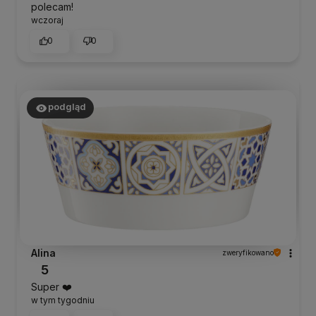
polecam!
wczoraj
0
0
podgląd
Alina
zweryfikowano
5
Super ❤️
w tym tygodniu