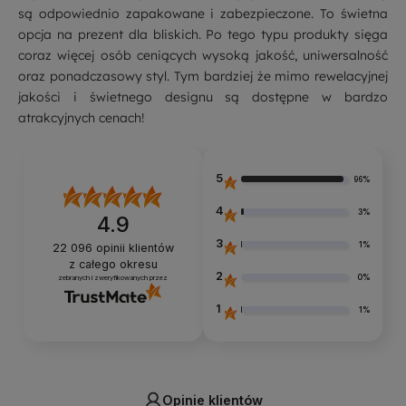
są odpowiednio zapakowane i zabezpieczone. To świetna
opcja na prezent dla bliskich. Po tego typu produkty sięga
coraz więcej osób ceniących wysoką jakość, uniwersalność
oraz ponadczasowy styl. Tym bardziej że mimo rewelacyjnej
jakości i świetnego designu są dostępne w bardzo
atrakcyjnych cenach!
5
96%
4
3%
4.9
3
1%
22 096
opinii klientów
z całego okresu
2
0%
zebranych i zweryfikowanych przez
1
1%
Opinie klientów