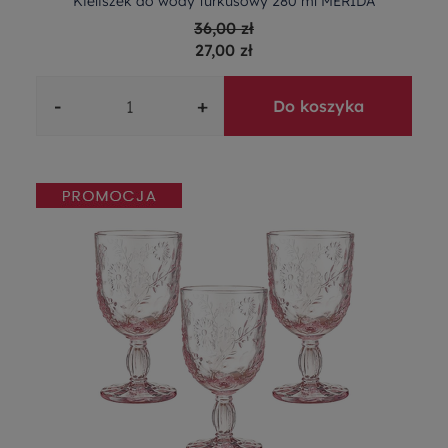
Kieliszek do wody turkusowy 280 ml MERIDA
36,00 zł
27,00 zł
-
+
Do koszyka