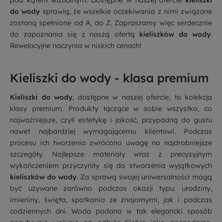
pod kątem wizualnym. Dostępne w naszej ofercie
kieliszki
do wody
sprawią, że wszelkie oczekiwania z nimi związane
zostaną spełnione od A, do Z. Zapraszamy więc serdecznie
do zapoznania się z naszą ofertą
kieliszków do wody
.
Rewelacyjne naczynia w niskich cenach!
Kieliszki do wody - klasa premium
Kieliszki do wody
, dostępne w naszej ofercie, to kolekcja
klasy premium. Produkty łączące w sobie wszystko, co
najważniejsze, czyli estetykę i jakość, przypadną do gustu
nawet najbardziej wymagającemu klientowi. Podczas
procesu ich tworzenia zwrócono uwagę na najdrobniejsze
szczegóły. Najlepsze materiały wraz z precyzyjnym
wykończeniem przyczyniły się do stworzenia wyjątkowych
kieliszków do wody
. Za sprawą swojej uniwersalności mogą
być używane zarówno podczas okazji typu: urodziny,
imieniny, święta, spotkania ze znajomymi, jak i podczas
codziennych dni. Woda podana w tak elegancki sposób