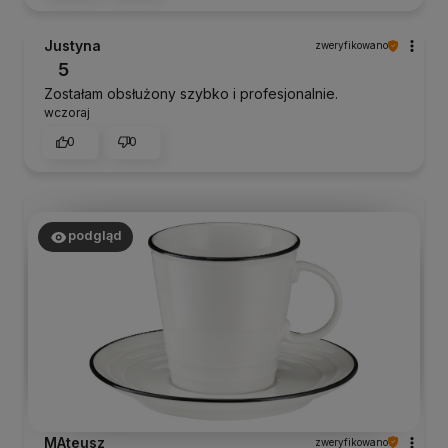
Justyna
zweryfikowano
5
Zostałam obsłużony szybko i profesjonalnie.
wczoraj
0
0
podgląd
MAteusz
zweryfikowano