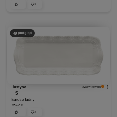
0
0
podgląd
Justyna
zweryfikowano
5
Bardzo ładny
wczoraj
0
0