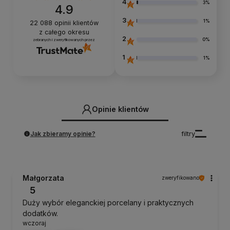
4
3%
4.9
3
1%
22 088
opinii klientów
z całego okresu
2
0%
zebranych i zweryfikowanych przez
1
1%
Opinie klientów
Jak zbieramy opinie?
filtry
Małgorzata
zweryfikowano
5
Duży wybór eleganckiej porcelany i praktycznych
dodatków.
wczoraj