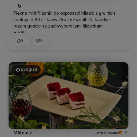
5
Piękne mini filiżanki do espresso! Mieści się w nich
spokojnie 80 ml kawy. Prosty kształt. Za każdym
razem goście są zachwyceni tymi filiżankami.
wczoraj
0
0
podgląd
MAteusz
zweryfikowano