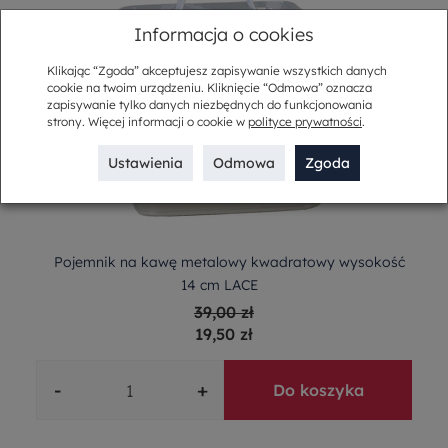
Informacja o cookies
Klikając “Zgoda” akceptujesz zapisywanie wszystkich danych
cookie na twoim urządzeniu. Kliknięcie “Odmowa” oznacza
zapisywanie tylko danych niezbędnych do funkcjonowania
strony. Więcej informacji o cookie w
polityce prywatności
.
Ustawienia
Odmowa
Zgoda
Pojemnik na kawę metalowy kwadratowy wysokość
14 cm LACE
39,00 zł
19,50 zł
-
+
Do koszyka