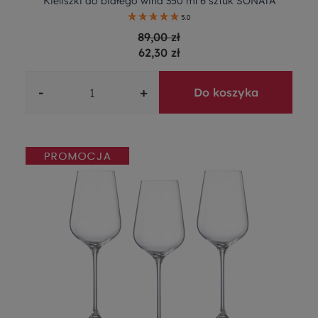
Kieliszki do białego wina 350 ml 6 sztuk SONATA
5.0
89,00 zł
62,30 zł
-
+
Do koszyka