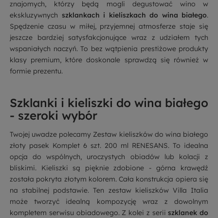
znajomych, którzy będą mogli degustować wino w
ekskluzywnych
szklankach i kieliszkach do wina białego
.
Spędzenie czasu w miłej, przyjemnej atmosferze staje się
jeszcze bardziej satysfakcjonujące wraz z udziałem tych
wspaniałych naczyń. To bez wątpienia prestiżowe produkty
klasy premium, które doskonale sprawdzą się również w
formie prezentu.
Szklanki i kieliszki do wina białego
- szeroki wybór
Twojej uwadze polecamy Zestaw kieliszków do wina białego
złoty pasek Komplet 6 szt. 200 ml RENESANS. To idealna
opcja do wspólnych, uroczystych obiadów lub kolacji z
bliskimi. Kieliszki są pięknie zdobione - górna krawędź
została pokryta złotym kolorem. Cała konstrukcja opiera się
na stabilnej podstawie. Ten zestaw kieliszków Villa Italia
może tworzyć idealną kompozycję wraz z dowolnym
kompletem serwisu obiadowego. Z kolei z serii
szklanek do