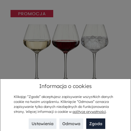
Informacja o cookies
Klikając “Zgoda” akceptujesz zapisywanie wszystkich danych
Kieliszki do wina 530 ml 6 sztuk FELICE
cookie na twoim urządzeniu. Kliknięcie “Odmowa” oznacza
zapisywanie tylko danych niezbędnych do funkcjonowania
5.0
strony. Więcej informacji o cookie w
polityce prywatności
.
198,00 zł
99,00 zł
Ustawienia
Odmowa
Zgoda