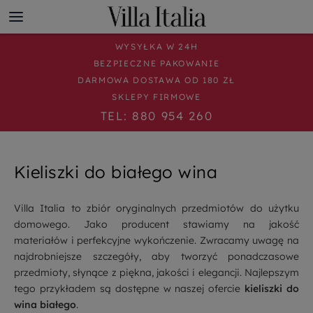
WYSYŁKA W 24H
BEZPIECZNE PAKOWANIE
DARMOWA DOSTAWA OD 180 ZŁ
SKLEPY FIRMOWE
TEL: 880 954 260
Kieliszki do białego wina
Villa Italia to zbiór oryginalnych przedmiotów do użytku
domowego. Jako producent stawiamy na jakość
materiałów i perfekcyjne wykończenie. Zwracamy uwagę na
najdrobniejsze szczegóły, aby tworzyć ponadczasowe
przedmioty, słynące z piękna, jakości i elegancji. Najlepszym
tego przykładem są dostępne w naszej ofercie
kieliszki do
wina białego
.