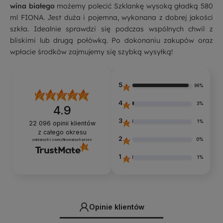
wina białego
możemy polecić Szklankę wysoką gładką 580
ml FIONA. Jest duża i pojemna, wykonana z dobrej jakości
szkła. Idealnie sprawdzi się podczas wspólnych chwil z
bliskimi lub drugą połówką. Po dokonaniu zakupów oraz
wpłacie środków zajmujemy się szybką wysyłką!
5
96%
4
3%
4.9
3
1%
22 096
opinii klientów
z całego okresu
2
0%
zebranych i zweryfikowanych przez
1
1%
Opinie klientów