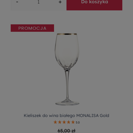
-
+
Do koszyka
Kieliszek do wina białego MONALISA Gold
5.0
65,00 zł