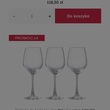
118,30 zł
-
+
Do koszyka