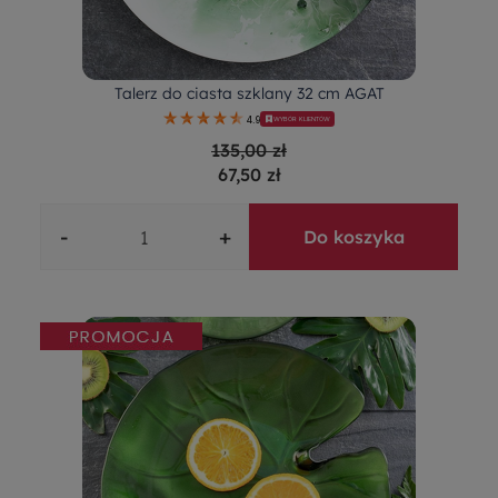
Talerz do ciasta szklany 32 cm AGAT
4.9
WYBÓR KLIENTÓW
135,00 zł
67,50 zł
-
+
Do koszyka