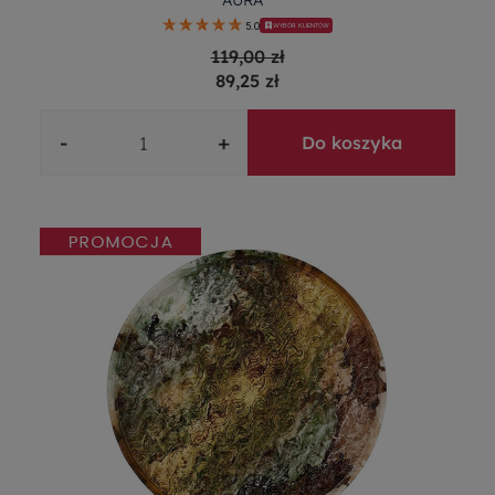
AURA
5.0
WYBÓR KLIENTÓW
119,00 zł
89,25 zł
-
+
Do koszyka