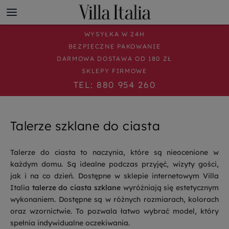
WYSYŁKA W 24H
BEZPIECZNE PAKOWANIE
DARMOWA DOSTAWA OD 180 ZŁ
SKLEPY FIRMOWE
TEL: 880 954 260
Talerze szklane do ciasta
Talerze do ciasta to naczynia, które są nieocenione w
każdym domu. Są idealne podczas przyjęć, wizyty gości,
jak i na co dzień. Dostępne w sklepie internetowym Villa
Italia
talerze do ciasta szklane
wyróżniają się estetycznym
wykonaniem. Dostępne są w różnych rozmiarach, kolorach
oraz wzornictwie. To pozwala łatwo wybrać model, który
spełnia indywidualne oczekiwania.