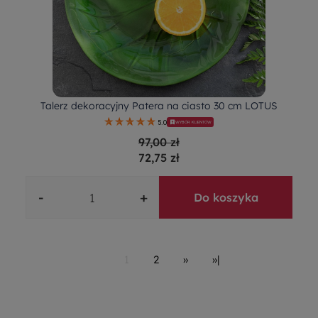
Talerz dekoracyjny Patera na ciasto 30 cm LOTUS
5.0
WYBÓR KLIENTÓW
97,00 zł
72,75 zł
-
+
Do koszyka
1
2
»
»|