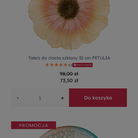
Talerz do ciasta szklany 32 cm PETULIA
5.0
WYBÓR KLIENTÓW
98,00 zł
73,50 zł
-
+
Do koszyka