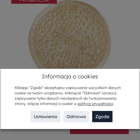
Informacja o cookies
Klikając “Zgoda” akceptujesz zapisywanie wszystkich danych
Talerz do ciasta szklany 29 cm CASTELLO GOLD
cookie na twoim urządzeniu. Kliknięcie “Odmowa” oznacza
zapisywanie tylko danych niezbędnych do funkcjonowania
98,00 zł
strony. Więcej informacji o cookie w
polityce prywatności
.
73,50 zł
Ustawienia
Odmowa
Zgoda
-
+
Do koszyka