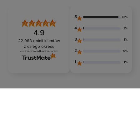
5
96%
4
3%
4.9
3
1%
22 088
opinii klientów
z całego okresu
2
0%
zebranych i zweryfikowanych przez
1
1%
Opinie klientów
Jak zbieramy opinie?
filtry
Małgorzata
zweryfikowano