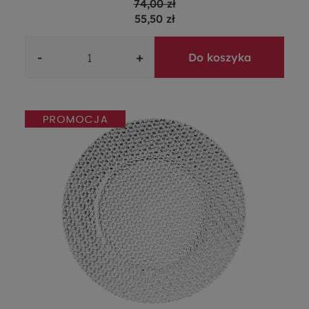
74,00 zł
55,50 zł
-
+
Do koszyka