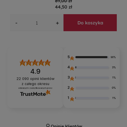
89,00 zł
44,50 zł
-
+
Do koszyka
5
96%
4
3%
4.9
3
1%
22 090
opinii klientów
z całego okresu
2
0%
zebranych i zweryfikowanych przez
1
1%
Opinie klientów