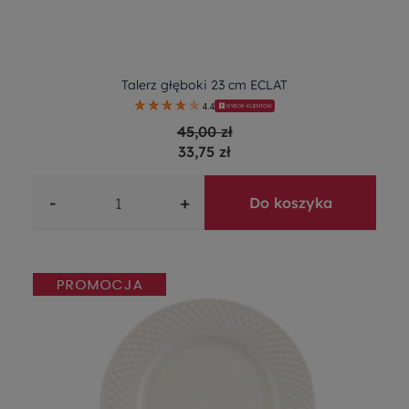
Talerz głęboki 23 cm ECLAT
4.4
WYBÓR KLIENTÓW
45,00 zł
33,75 zł
-
+
Do koszyka