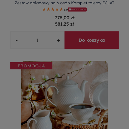
Zestaw obiadowy na 6 osób Komplet talerzy ECLAT
5.0
WYBÓR KLIENTÓW
775,00 zł
581,25 zł
-
+
Do koszyka