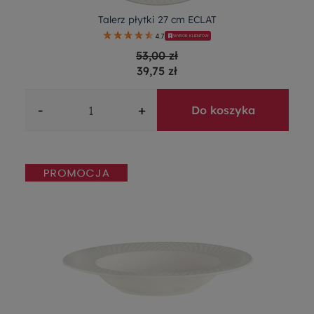
Talerz płytki 27 cm ECLAT
4.7
WYBÓR KLIENTÓW
53,00 zł
39,75 zł
-
+
Do koszyka