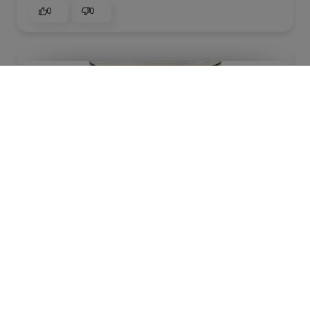
0
0
podgląd
Alina
zweryfikowano
5
Bardzo ładne wzornictwo i doskonała jakość.
dzisiaj
0
0