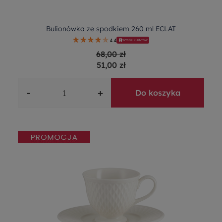
Bulionówka ze spodkiem 260 ml ECLAT
4.4
WYBÓR KLIENTÓW
68,00 zł
51,00 zł
-
+
Do koszyka