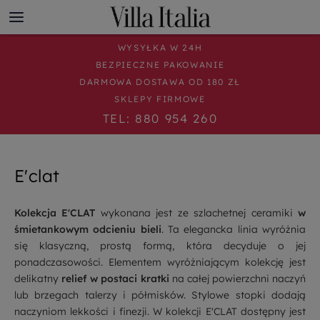
WYSYŁKA W 24H
BEZPIECZNE PAKOWANIE
DARMOWA DOSTAWA OD 180 ZŁ
SKLEPY FIRMOWE
TEL: 880 954 260
E'clat
Kolekcja E'CLAT
wykonana jest ze szlachetnej ceramiki
w
śmietankowym odcieniu bieli
. Ta elegancka linia wyróżnia
się klasyczną, prostą formą, która decyduje o jej
ponadczasowości. Elementem wyróżniającym kolekcję jest
delikatny
relief w postaci kratki
na całej powierzchni naczyń
lub brzegach talerzy i półmisków. Stylowe stopki dodają
naczyniom lekkości i finezji. W kolekcji E'CLAT dostępny jest