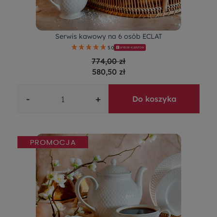
Serwis kawowy na 6 osób ECLAT
5.0
WYBÓR KLIENTÓW
774,00 zł
580,50 zł
-
+
Do koszyka