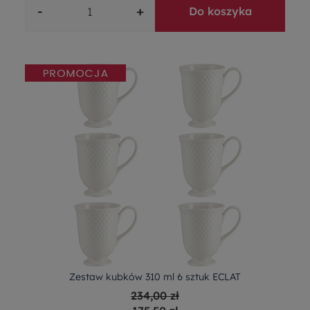
-
+
Do koszyka
Zestaw kubków 310 ml 6 sztuk ECLAT
234,00 zł