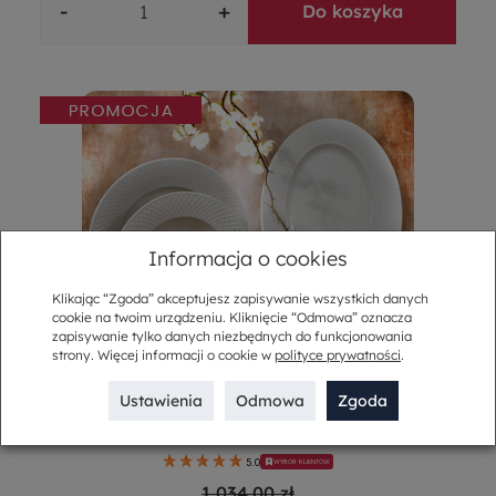
-
+
Do koszyka
Informacja o cookies
Klikając “Zgoda” akceptujesz zapisywanie wszystkich danych
cookie na twoim urządzeniu. Kliknięcie “Odmowa” oznacza
zapisywanie tylko danych niezbędnych do funkcjonowania
strony. Więcej informacji o cookie w
polityce prywatności
.
Ustawienia
Odmowa
Zgoda
Serwis obiadowy na 6 osób ECLAT
5.0
WYBÓR KLIENTÓW
1 034,00 zł