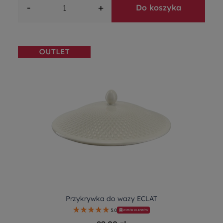
-
+
Do koszyka
Przykrywka do wazy ECLAT
5.0
WYBÓR KLIENTÓW