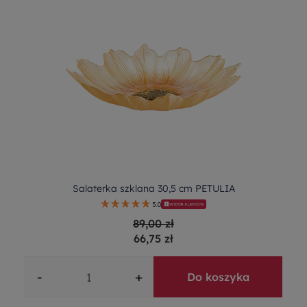
Salaterka szklana 30,5 cm PETULIA
5.0
WYBÓR KLIENTÓW
89,00 zł
66,75 zł
-
+
Do koszyka