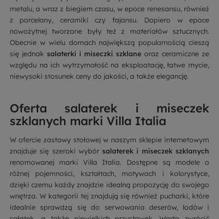
metalu, a wraz z biegiem czasu, w epoce renesansu, również
z porcelany, ceramiki czy fajansu. Dopiero w epoce
nowożytnej tworzone były też z materiałów sztucznych.
Obecnie w wielu domach największą popularnością cieszą
się jednak
salaterki i miseczki szklane
oraz ceramiczne ze
względu na ich wytrzymałość na eksploatację, łatwe mycie,
niewysoki stosunek ceny do jakości, a także elegancję.
Oferta salaterek i miseczek
szklanych marki Villa Italia
W ofercie zastawy stołowej w naszym sklepie internetowym
znajduje się szeroki wybór
salaterek i miseczek szklanych
renomowanej marki Villa Italia. Dostępne są modele o
różnej pojemności, kształtach, motywach i kolorystyce,
dzięki czemu każdy znajdzie idealną propozycję do swojego
wnętrza. W kategorii tej znajdują się również pucharki, które
idealnie sprawdzą się do serwowania deserów, lodów i
sałatek, a także niewielkich przystawek. Warto zwrócić