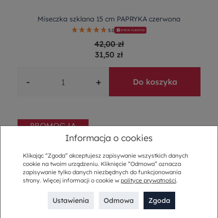
Miseczka szklana 15 cm PAPRYKA czerwona
5.0
WYBÓR KLIENTÓW
42,00 zł
31,50 zł
-
+
Do koszyka
Informacja o cookies
Klikając “Zgoda” akceptujesz zapisywanie wszystkich danych
cookie na twoim urządzeniu. Kliknięcie “Odmowa” oznacza
zapisywanie tylko danych niezbędnych do funkcjonowania
strony. Więcej informacji o cookie w
polityce prywatności
.
Ustawienia
Odmowa
Zgoda