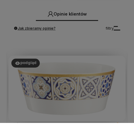
Opinie klientów
Jak zbieramy opinie?
filtry
podgląd
Alina
zweryfikowano
5