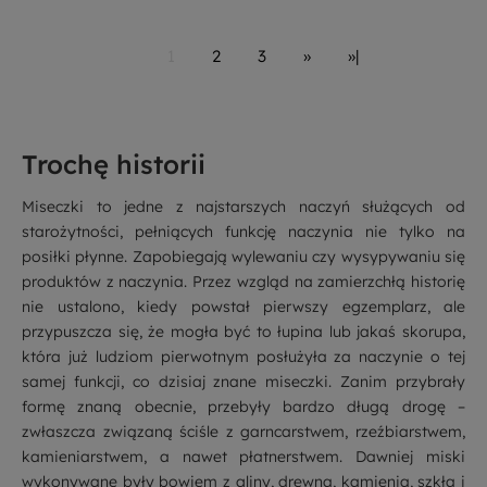
1
2
3
»
»|
Trochę historii
Miseczki to jedne z najstarszych naczyń służących od
starożytności, pełniących funkcję naczynia nie tylko na
posiłki płynne. Zapobiegają wylewaniu czy wysypywaniu się
produktów z naczynia. Przez wzgląd na zamierzchłą historię
nie ustalono, kiedy powstał pierwszy egzemplarz, ale
przypuszcza się, że mogła być to łupina lub jakaś skorupa,
która już ludziom pierwotnym posłużyła za naczynie o tej
samej funkcji, co dzisiaj znane miseczki. Zanim przybrały
formę znaną obecnie, przebyły bardzo długą drogę –
zwłaszcza związaną ściśle z garncarstwem, rzeźbiarstwem,
kamieniarstwem, a nawet płatnerstwem. Dawniej miski
wykonywane były bowiem z gliny, drewna, kamienia, szkła i