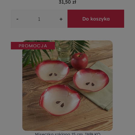
31,50 zł
-
+
Do koszyka
Miseczka szklana 15 cm JABŁKO