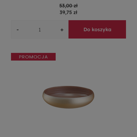
53,00 zł
39,75 zł
-
+
Do koszyka