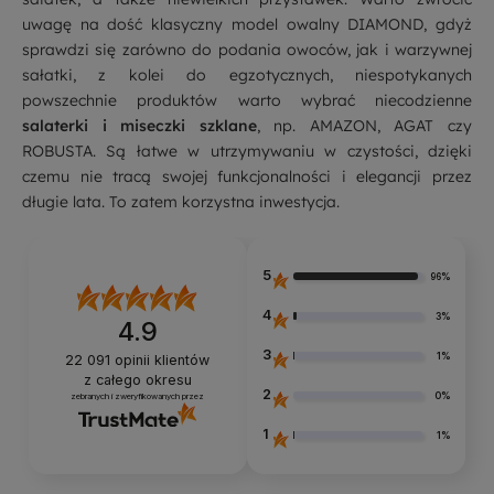
uwagę na dość klasyczny model owalny DIAMOND, gdyż
sprawdzi się zarówno do podania owoców, jak i warzywnej
sałatki, z kolei do egzotycznych, niespotykanych
powszechnie produktów warto wybrać niecodzienne
salaterki i miseczki szklane
, np. AMAZON, AGAT czy
ROBUSTA. Są łatwe w utrzymywaniu w czystości, dzięki
czemu nie tracą swojej funkcjonalności i elegancji przez
długie lata. To zatem korzystna inwestycja.
5
96%
4
3%
4.9
3
1%
22 091
opinii klientów
z całego okresu
2
0%
zebranych i zweryfikowanych przez
1
1%