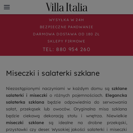
WYSYŁKA W 24H
BEZPIECZNE PAKOWANIE
DARMOWA DOSTAWA OD 180 ZŁ
SKLEPY FIRMOWE
TEL: 880 954 260
Miseczki i salaterki szklane
Niezastąpionymi naczyniami w każdym domu są
szklane
salaterki i miseczki
o różnych pojemnościach.
Elegancka
salaterka szklana
będzie odpowiednia do serwowania
sałat, przekąsek lub owoców. Oryginalna misa szklana
będzie ciekawą dekoracją stołu i wnętrza. Niewielkie
miseczki szklane
są idealne na drobne przekąski,
przystawki czy deser. Wysokiej jakości salaterki i miseczki