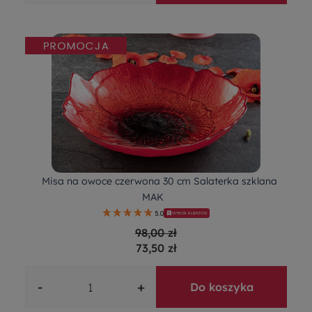
Misa na owoce czerwona 30 cm Salaterka szklana
MAK
5.0
WYBÓR KLIENTÓW
98,00 zł
73,50 zł
-
+
Do koszyka