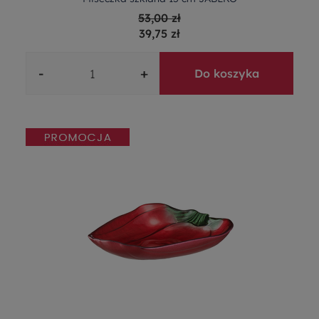
53,00 zł
39,75 zł
-
+
Do koszyka