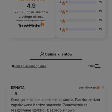
4
3%
4.9
3
1%
22 096
opinii klientów
z całego okresu
2
0%
zebranych i zweryfikowanych przez
1
1%
Opinie klientów
Jak zbieramy opinie?
filtry
RENATA
zweryfikowano
5
Obsługa mnie absolutnie nie zawiodła. Paczka została
zapakowana bardzo starannie. Zamówienia są
realizowane szybko i bezproblemowo.