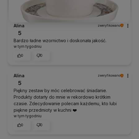
Alina
zweryfikowano
5
Bardzo ładne wzornictwo i doskonała jakość.
w tym tygodniu
0
0
Alina
zweryfikowano
5
Piękny zestaw by móc celebrować śniadanie.
Produkty dotarły do mnie w rekordowo krótkim
czasie. Zdecydowanie polecam każdemu, kto lubi
piękne przedmioty w kuchni ❤️
w tym tygodniu
0
0