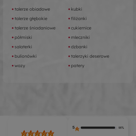
talerze obiadowe
kubki
talerze głębokie
filiżanki
talerze śniadaniowe
cukiernice
półmiski
mleczniki
salaterki
dzbanki
bulionówki
talerzyki deserowe
wazy
patery
5
96%