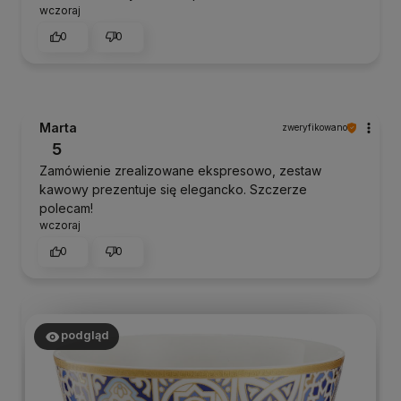
wczoraj
0
0
Marta
zweryfikowano
5
Zamówienie zrealizowane ekspresowo, zestaw
kawowy prezentuje się elegancko. Szczerze
polecam!
wczoraj
0
0
podgląd