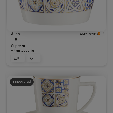
Alina
zweryfikowano
5
Super ❤️
w tym tygodniu
0
0
podgląd