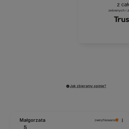
z ca
zebranych i 
Jak zbieramy opinie?
Małgorzata
zweryfikowano
5