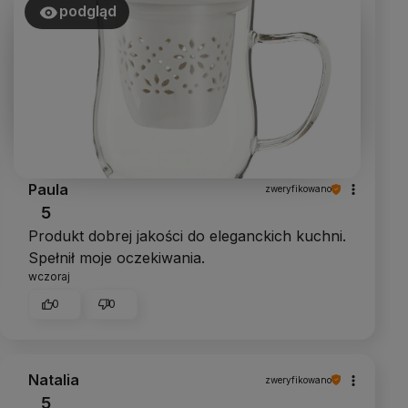
podgląd
Paula
zweryfikowano
5
Produkt dobrej jakości do eleganckich kuchni.
Spełnił moje oczekiwania.
wczoraj
0
0
Natalia
zweryfikowano
5