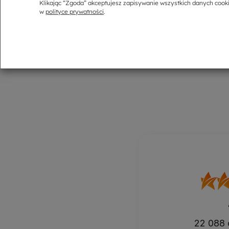
Klikając “Zgoda” akceptujesz zapisywanie wszystkich danych cook
sposób dostarczenia oferowany przez Sprzedawcę, Sprzedawc
w
polityce prywatności
.
Zachęcamy do skorzystania z szybkiego nadania klikając w pon
22 088