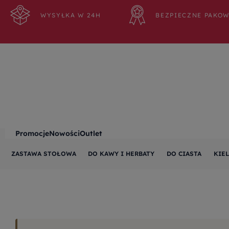
WYSYŁKA W 24H
BEZPIECZNE PAKO
Promocje
Nowości
Outlet
ZASTAWA STOŁOWA
DO KAWY I HERBATY
DO CIASTA
KIEL