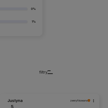
0%
1%
filtry
Justyna
zweryfikowano
5