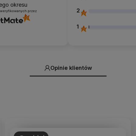
łego okresu
2
zweryfikowanych przez
1
Opinie klientów