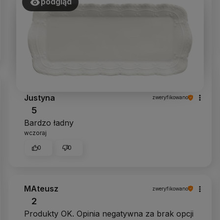
podgląd
Justyna
zweryfikowano
5
Bardzo ładny
wczoraj
0
0
MAteusz
zweryfikowano
2
Produkty OK. Opinia negatywna za brak opcji