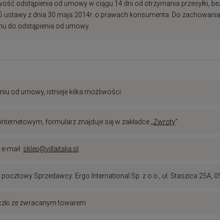
wość odstąpienia od umowy w ciągu 14 dni od otrzymania przesyłki, be
art. 35 ustawy z dnia 30 maja 2014r. o prawach konsumenta. Do zachowa
nu do odstąpienia od umowy.
u od umowy, istnieje kilka możliwości:
internetowym, formularz znajduje się w zakładce „
Zwroty
”
e-mail:
sklep@villaitalia.pl
cztowy Sprzedawcy: Ergo International Sp. z o.o., ul. Staszica 25A, 
czki ze zwracanym towarem