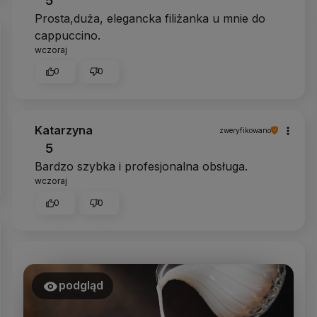
5
Prosta,duża, elegancka filiżanka u mnie do
cappuccino.
wczoraj
0
0
Katarzyna
zweryfikowano
5
Bardzo szybka i profesjonalna obsługa.
wczoraj
0
0
podgląd