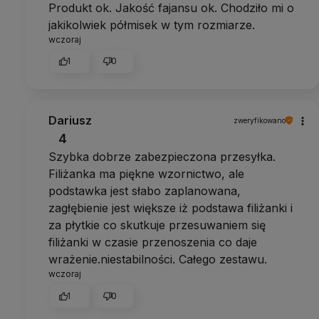
Produkt ok. Jakość fajansu ok. Chodziło mi o
jakikolwiek półmisek w tym rozmiarze.
wczoraj
1
0
Dariusz
zweryfikowano
4
Szybka dobrze zabezpieczona przesyłka.
Filiżanka ma piękne wzornictwo, ale
podstawka jest słabo zaplanowana,
zagłębienie jest większe iż podstawa filiżanki i
za płytkie co skutkuje przesuwaniem się
filiżanki w czasie przenoszenia co daje
wrażenie.niestabilności. Całego zestawu.
wczoraj
1
0