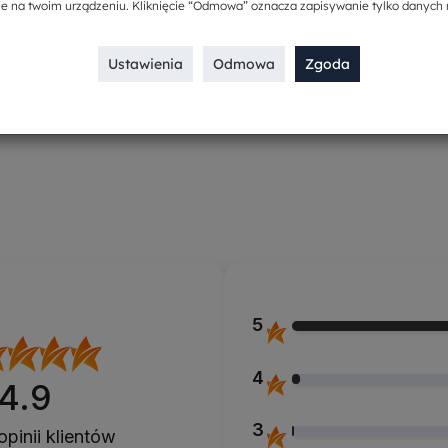
ie na twoim urządzeniu. Kliknięcie “Odmowa” oznacza zapisywanie tylko danych 
a nie jest zobowiązany do zwrotu Konsumentowi poniesionych przez
Ustawienia
Odmowa
Zgoda
iższy link. Można wtedy nadać zwrot bez drukowania etykiety - w pacz
5
4
4.9
3
opinii klientów