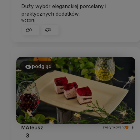
Duży wybór eleganckiej porcelany i
praktycznych dodatków.
wczoraj
0
0
podgląd
MAteusz
zweryfikowano
3