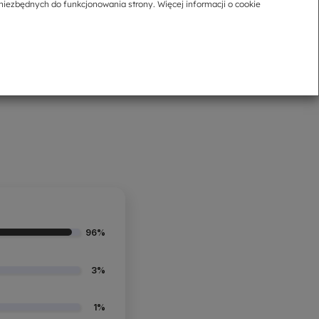
niezbędnych do funkcjonowania strony. Więcej informacji o cookie
 niego dodatkowych kosztów.
komacie lub jednym z tysięcy innych punktów.
96%
3%
1%