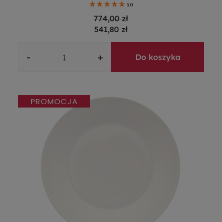
5.0
774,00 zł
541,80 zł
-
+
Do koszyka