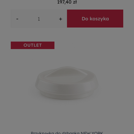
197,40 zł
-
+
Do koszyka
Przykrywka do dzbanka NEW YORK