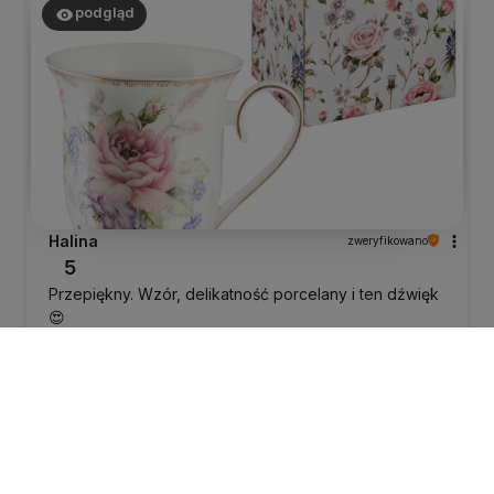
podgląd
Halina
zweryfikowano
5
Przepiękny. Wzór, delikatność porcelany i ten dźwięk
😍
wczoraj
0
0
Halina
zweryfikowano
5