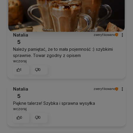
Natalia
zweryfikowano
5
Należy pamiętać, że to mała pojemność :) szybkimi
sprawnie. Towar zgodny z opisem
wczoraj
1
0
Natalia
zweryfikowano
5
Piękne talerze! Szybka i sprawna wysyłka
wczoraj
0
0