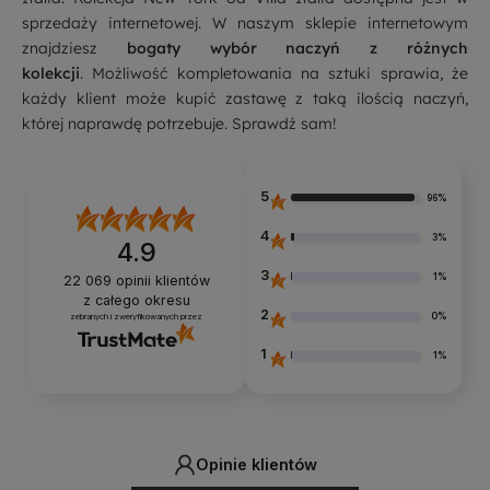
sprzedaży internetowej. W naszym sklepie internetowym
znajdziesz
bogaty wybór naczyń z różnych
kolekcji
. Możliwość kompletowania na sztuki sprawia, że
każdy klient może kupić zastawę z taką ilością naczyń,
której naprawdę potrzebuje. Sprawdź sam!
5
96%
4
3%
4.9
3
1%
22 069
opinii klientów
z całego okresu
2
0%
zebranych i zweryfikowanych przez
1
1%
Opinie klientów