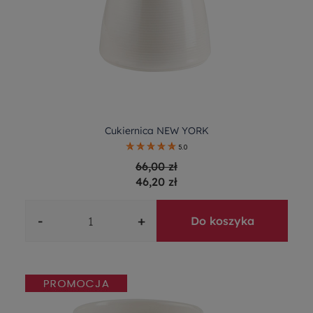
Cukiernica NEW YORK
5.0
66,00 zł
46,20 zł
-
+
Do koszyka