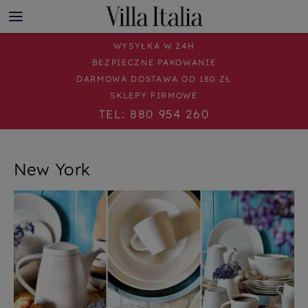
WYSYŁKA W 24H
BEZPIECZNE PAKOWANIE
DARMOWA DOSTAWA OD 180 ZŁ
SKLEPY FIRMOWE
TEL: 880 954 260
New York