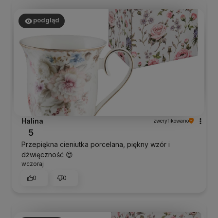
podgląd
Halina
zweryfikowano
5
Przepiękna cieniutka porcelana, piękny wzór i
dźwięczność 😍
wczoraj
0
0