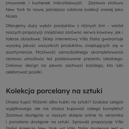
zmywarek i kuchenek mikrofalowych.
Zastawa stołowa
New York to nowa, jaśniejsza odsłona kolekcji znanej jako
Nicea.
Oferujemy duży wybór produktów z różnych linii - wśród
naszych propozycji znajdziesz zarówno
serwis kawowy
, jak i
talerze obiadowe
. Sklep internetowy Villa Italia gwarantuje
wysoką jakość wszystkich produktów, znajdujących się w
asortymencie. Możliwość samodzielnego skompletowania
zestawu umożliwia też podarowanie prezentu idealnego.
Ciekawy design na pewno zachwyci każdego, kto lubi
celebrować posiłki.
Kolekcja porcelany na sztuki
Chcesz kupić
filiżanki
albo
kubki
na sztuki? Szukasz czegoś
wyjątkowego ale nie chcesz kupować całego kompletu?
Zastawa dostępna w naszym sklepie online to ceramika
i
porcelana
dostępne na sztuki. Sprawdź propozycje Villa
Italia! Kolekcja New York od Villa Italia dostępna jest w