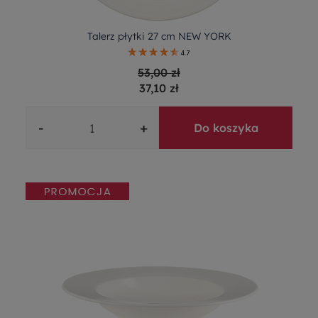
Talerz płytki 27 cm NEW YORK
4.7
53,00 zł
37,10 zł
-
+
Do koszyka