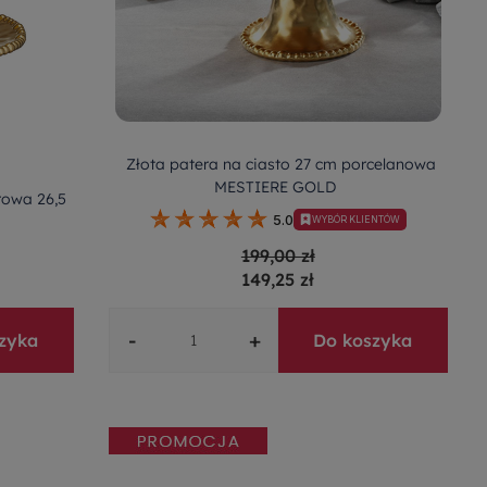
Złota patera na ciasto 27 cm porcelanowa
MESTIERE GOLD
rowa 26,5
5.0
WYBÓR KLIENTÓW
199,00 zł
149,25 zł
-
+
zyka
Do koszyka