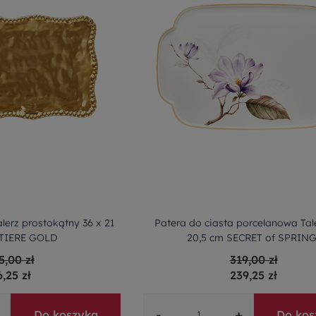
alerz prostokątny 36 x 21
Patera do ciasta porcelanowa Tale
TIERE GOLD
20,5 cm SECRET of SPRIN
5,00 zł
319,00 zł
6,25 zł
239,25 zł
-
+
Do koszyka
Do kos