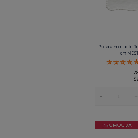
Patera na ciasto T
cm MES
7
5
-
+