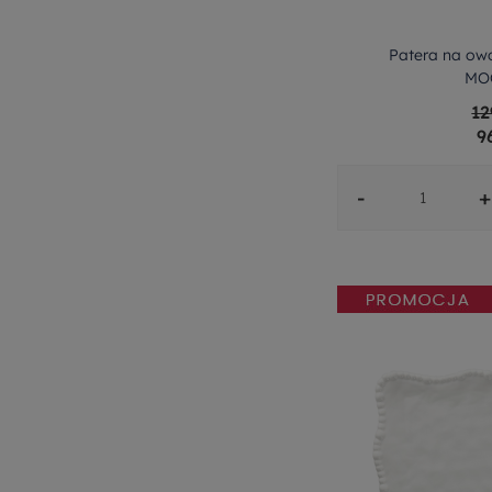
Patera na owo
MO
12
9
-
+