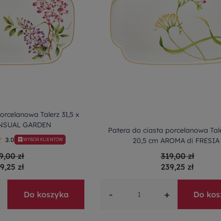
orcelanowa Talerz 31,5 x
ENSUAL GARDEN
Patera do ciasta porcelanowa Tale
20,5 cm AROMA di FRESIA
3.0
WYBÓR KLIENTÓW
9,00 zł
319,00 zł
9,25 zł
239,25 zł
-
+
Do koszyka
Do kos