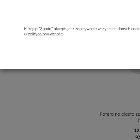
Klikając “Zgoda” akceptujesz zapisywanie wszystkich danych cook
w
polityce prywatności
.
Patera na ciasto s
12
9