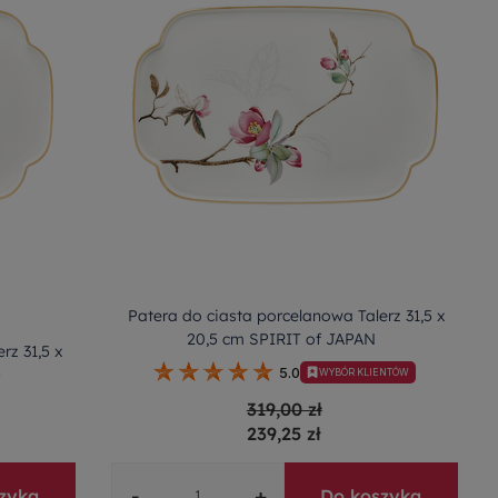
Patera do ciasta porcelanowa Talerz 31,5 x
20,5 cm SPIRIT of JAPAN
rz 31,5 x
G
5.0
WYBÓR KLIENTÓW
319,00 zł
239,25 zł
-
+
zyka
Do koszyka