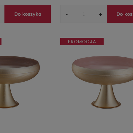
-
+
Do koszyka
Do kos