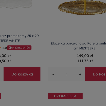
alerz prostokątny 35 x 20
TIERE WHITE
Etażerka porcelanowa Patera pięt
cm MESTIERE
5.0
WYBÓR KLIENTÓW
8,00 zł
149,00 zł
8,50 zł
111,75 zł
-
+
Do koszyka
Do kos