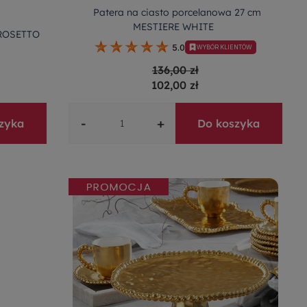
Patera na ciasto porcelanowa 27 cm
MESTIERE WHITE
 ROSETTO
5.0
WYBÓR KLIENTÓW
136,00 zł
102,00 zł
-
+
zyka
Do koszyka