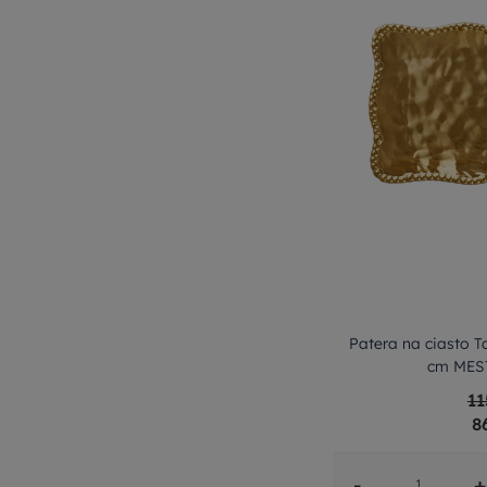
Patera na ciasto T
cm MES
11
8
-
+