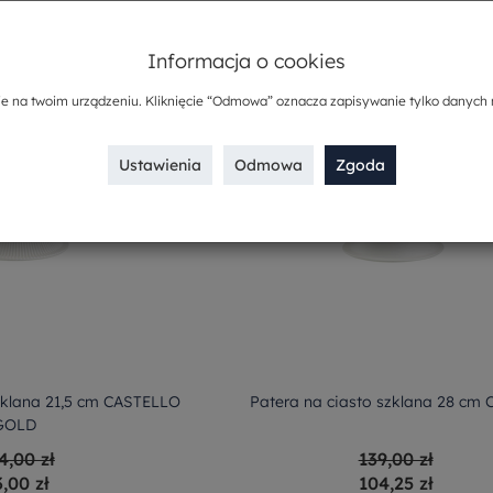
Informacja o cookies
ie na twoim urządzeniu. Kliknięcie “Odmowa” oznacza zapisywanie tylko danych 
Ustawienia
Odmowa
Zgoda
zklana 21,5 cm CASTELLO
Patera na ciasto szklana 28 cm
GOLD
4,00 zł
139,00 zł
3,00 zł
104,25 zł