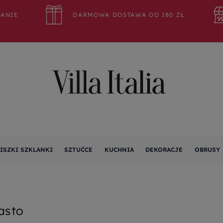
WANIE
DARMOWA DOSTAWA OD 180 ZŁ
ISZKI SZKLANKI
SZTUĆCE
KUCHNIA
DEKORACJE
OBRUSY
asto