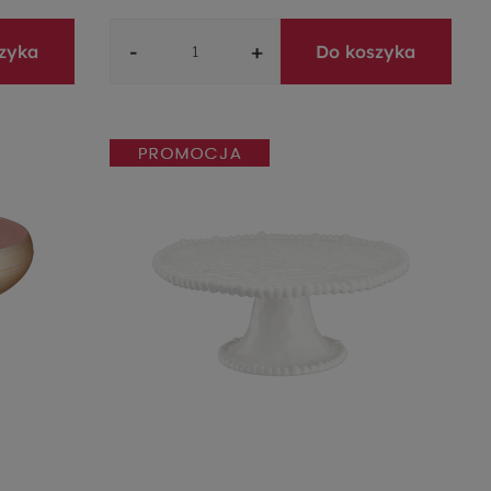
-
+
zyka
Do koszyka