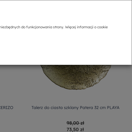
niezbędnych do funkcjonowania strony. Więcej informacji o cookie
 CERIZO
Talerz do ciasta szklany Patera 32 cm PLAYA
98,00 zł
73,50 zł