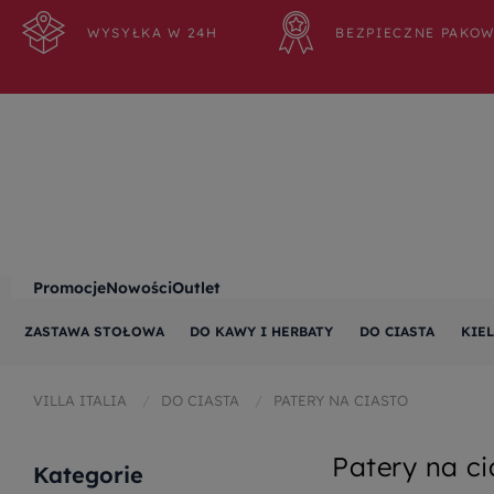
WYSYŁKA W 24H
BEZPIECZNE PAKO
Promocje
Nowości
Outlet
ZASTAWA STOŁOWA
DO KAWY I HERBATY
DO CIASTA
KIEL
VILLA ITALIA
DO CIASTA
PATERY NA CIASTO
Patery na ci
Kategorie