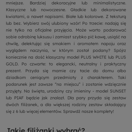
mniejsze. Bardziej dekoracyjne lub minimalistyczne.
Klasyczne lub nowoczesne. Gładkie lub dekorowane
kwiatami, a nawet napisami. Białe lub kolorowe. Z teksturą
lub bez. Wybierz swój ulubiony wzór! Po trzecie: nadają się
nie tylko na oficjalne przyjęcia. Może warto podarować
sobie odrobinę luksusu i zamiast szybko pić kawę, usiąść na
chwilę, delektując się smakiem i aromatem napoju oraz
wyglądem naczynia, w którym został podany? Spójrz
koniecznie na dość klasyczny model
PLUS WHITE
lub
PLUS
GOLD
. Po czwarte: to elegancki, neutralny i praktyczny
prezent. Przyda się mamie czy tacie do domu albo
dziadkom ceniącym przedmioty z charakterem. Taki
podarunek jest zawsze “na miejscu” i zostanie wdzięcznie
przyjęty. Na święta, urodziny czy imieniny - model
SUNSET
lub
PIAF
będzie jak znalazł. Dla pary przyda się zestaw
dwóch filiżanek, a dla większej rodziny zestaw składający
się z 6 lub więcej elementów. Sprawdź nasze komplety!
Jakie filiżanki wybrać?