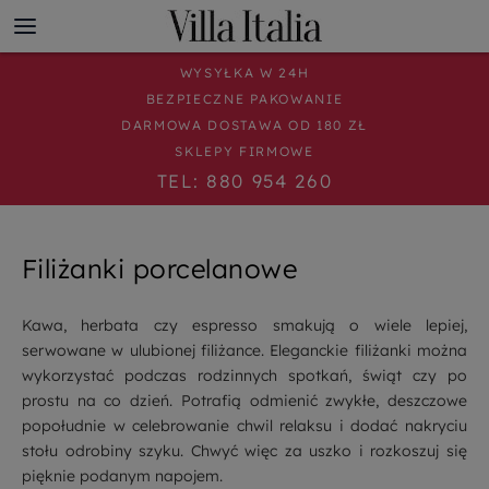
WYSYŁKA W 24H
BEZPIECZNE PAKOWANIE
DARMOWA DOSTAWA OD 180 ZŁ
SKLEPY FIRMOWE
TEL: 880 954 260
Filiżanki porcelanowe
Kawa, herbata czy espresso smakują o wiele lepiej,
serwowane w ulubionej filiżance. Eleganckie filiżanki można
wykorzystać podczas rodzinnych spotkań, świąt czy po
prostu na co dzień. Potrafią odmienić zwykłe, deszczowe
popołudnie w celebrowanie chwil relaksu i dodać nakryciu
stołu odrobiny szyku. Chwyć więc za uszko i rozkoszuj się
pięknie podanym napojem.