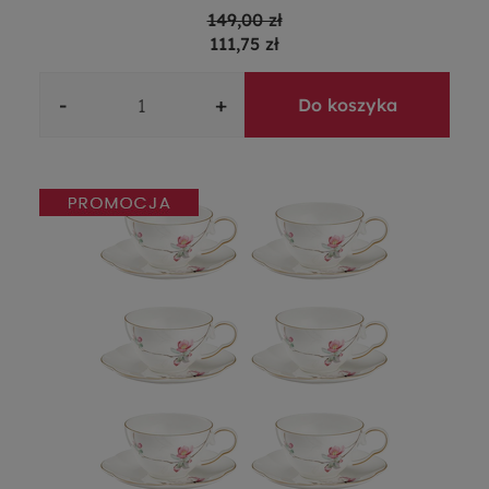
149,00 zł
111,75 zł
-
+
Do koszyka