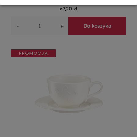
96,00 zł
67,20 zł
-
+
Do koszyka