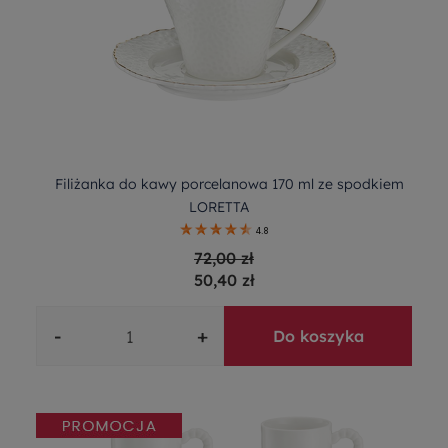
Filiżanka do kawy porcelanowa 170 ml ze spodkiem
LORETTA
4.8
72,00 zł
50,40 zł
-
+
Do koszyka