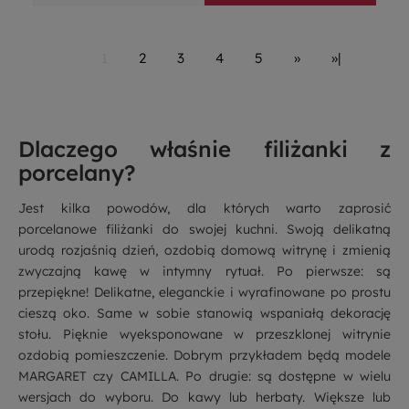
1
2
3
4
5
»
»|
Dlaczego właśnie filiżanki z
porcelany?
Jest kilka powodów, dla których warto zaprosić
porcelanowe filiżanki do swojej kuchni. Swoją delikatną
urodą rozjaśnią dzień, ozdobią domową witrynę i zmienią
zwyczajną kawę w intymny rytuał. Po pierwsze: są
przepiękne! Delikatne, eleganckie i wyrafinowane po prostu
cieszą oko. Same w sobie stanowią wspaniałą dekorację
stołu. Pięknie wyeksponowane w przeszklonej witrynie
ozdobią pomieszczenie. Dobrym przykładem będą modele
MARGARET
czy
CAMILLA
. Po drugie: są dostępne w wielu
wersjach do wyboru. Do kawy lub herbaty. Większe lub