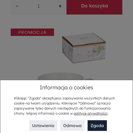
-
+
Do koszyka
Informacja o cookies
Klikając “Zgoda” akceptujesz zapisywanie wszystkich danych
cookie na twoim urządzeniu. Kliknięcie “Odmowa” oznacza
zapisywanie tylko danych niezbędnych do funkcjonowania
strony. Więcej informacji o cookie w
polityce prywatności
.
Filiżanka do herbaty porcelanowa 230 ml SUNSET
Ustawienia
Odmowa
Zgoda
5.0