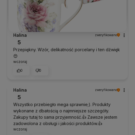
Halina
zweryfikowano
5
Przepiękny. Wzór, delikatność porcelany i ten dźwięk
😍
wczoraj
0
0
Halina
zweryfikowano
5
Wszystko przebiegło mega sprawnie;). Produkty
wykonane z dbałością o najmniejsze szczegóły.
Zakupy tutaj to sama przyjemność.👍 Zawsze jestem
zadowolona z obsługi i jakości produktów.👍
wczoraj