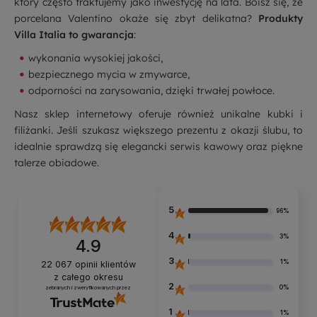
który często traktujemy jako inwestycję na lata. Boisz się, że
porcelana Valentino okaże się zbyt delikatna?
Produkty
Villa Italia to gwarancja
:
wykonania wysokiej jakości,
bezpiecznego mycia w zmywarce,
odporności na zarysowania, dzięki trwałej powłoce.
Nasz sklep internetowy oferuje również unikalne
kubki
i
filiżanki
. Jeśli szukasz większego prezentu z okazji ślubu, to
idealnie sprawdzą się elegancki
serwis kawowy
oraz piękne
talerze obiadowe
.
5
96%
4
3%
4.9
3
1%
22 067
opinii klientów
z całego okresu
2
0%
zebranych i zweryfikowanych przez
1
1%