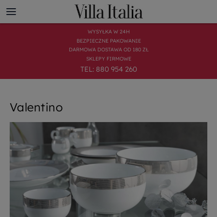
WYSYŁKA W 24H
BEZPIECZNE PAKOWANIE
DARMOWA DOSTAWA OD 180 ZŁ
SKLEPY FIRMOWE
TEL: 880 954 260
Valentino