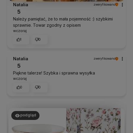
Natalia
zweryfikowano
5
Należy pamiętać, że to mała pojemność :) szybkimi
sprawnie. Towar zgodny z opisem
wczoraj
1
0
Natalia
zweryfikowano
5
Piękne talerze! Szybka i sprawna wysyłka
wczoraj
0
0
podgląd