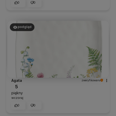
0
0
podgląd
Agata
zweryfikowano
5
piękny
wczoraj
0
0