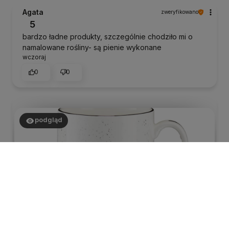
Agata
zweryfikowano
5
bardzo ładne produkty, szczególnie chodziło mi o
namalowane rośliny- są pienie wykonane
wczoraj
0
0
podgląd
Wioleta
zweryfikowano