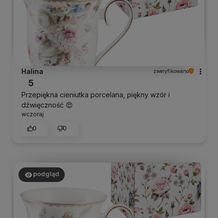
Halina
zweryfikowano
5
Przepiękna cieniutka porcelana, piękny wzór i
dźwięczność 😍
wczoraj
0
0
podgląd