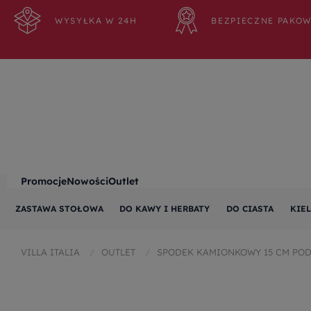
WYSYŁKA W 24H
BEZPIECZNE PAKO
Promocje
Nowości
Outlet
ZASTAWA STOŁOWA
DO KAWY I HERBATY
DO CIASTA
KIEL
VILLA ITALIA
OUTLET
SPODEK KAMIONKOWY 15 CM POD