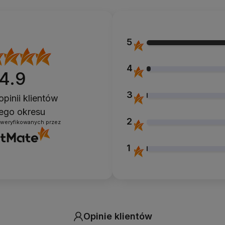
5
4
4.9
3
opinii klientów
łego okresu
2
zweryfikowanych przez
1
Opinie klientów