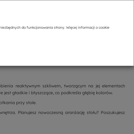
niezbędnych do funkcjonowania strony. Więcej informacji o cookie
dobienia reaktywnym szkliwem, tworzącym na jej elementach
jest gładkie i błyszczące, co podkreśla głębię kolorów.
tkania przy stole.
ętrza. Planujesz nowoczesną aranżację stołu? Poszukujesz