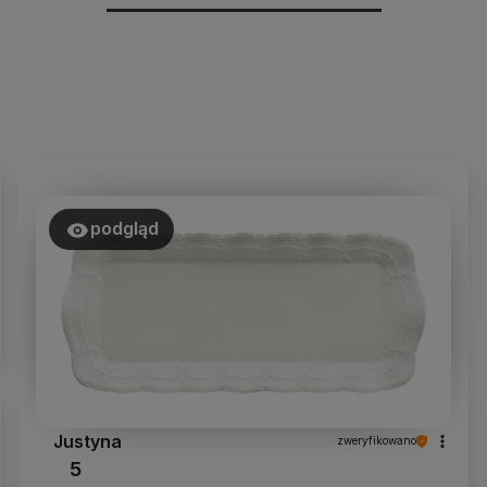
podgląd
Justyna
zweryfikowano
5