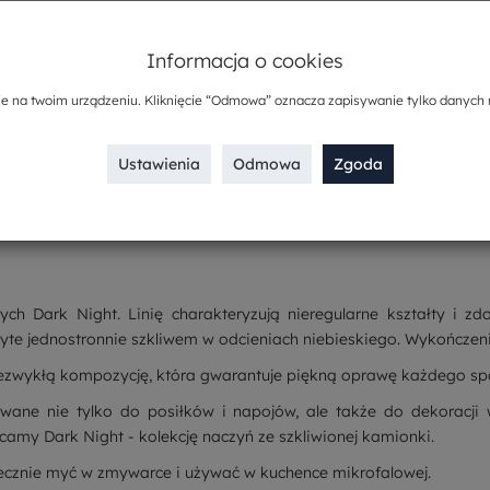
Opis
Informacja o cookies
Sposób dostawy
ie na twoim urządzeniu. Kliknięcie “Odmowa” oznacza zapisywanie tylko danych 
Kup w komplecie
Ustawienia
Odmowa
Zgoda
ch Dark Night. Linię charakteryzują nieregularne kształty i z
te jednostronnie szkliwem w odcieniach niebieskiego. Wykończenie 
iezwykłą kompozycję, która gwarantuje piękną oprawę każdego spo
e nie tylko do posiłków i napojów, ale także do dekoracji wn
camy Dark Night - kolekcję naczyń ze szkliwionej kamionki.
iecznie myć w zmywarce i używać w kuchence mikrofalowej.