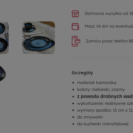
Darmowa wysyłka od 18
Masz 14 dni na ewentual
Zamów przez telefon 88
Szczegóły
materiał: kamionka
kolory: niebieski, czarny
z powodu drobnych wad 
wykończenie: reaktywne szk
wymiary spodka: 15 cm x 11
do zmywarki
do kuchenki mikrofalowej