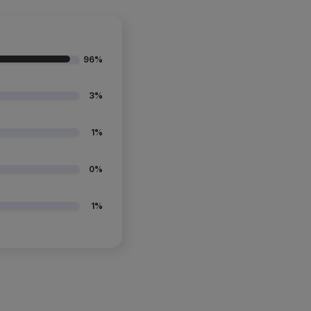
96%
3%
1%
0%
1%