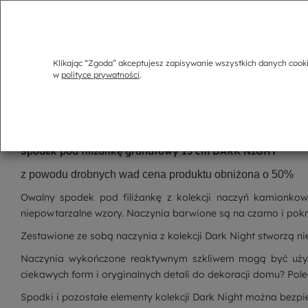
Klikając “Zgoda” akceptujesz zapisywanie wszystkich danych cook
w
polityce prywatności
.
Opis
Spodek pod filiżankę granatowy 15 cm DARK NIGHT
z powodu drobnych wad cena produktu obniżona o 50%
Owalny spodek pod filiżankę z kolekcji naczyń kamionkowy
niepowtarzalne wzory. Naczynia barwione są na czarno i pokry
Zestawione ze sobą naczynia z kolekcji Dark Night stworzą n
Naczynia wykończone reaktywnym szkliwem mogą być używan
ciekawych form i oryginalnych detali do dekoracji domu? Pole
Spodki i pozostałe elementy kolekcji Dark Night można bezp