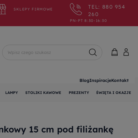
TEL: 880 954
SKLEPY FIRMOWE
260
PN-PT 8:30-16:30
Wyszukaj
Blog
Inspiracje
Kontakt
LAMPY
STOLIKI KAWOWE
PREZENTY
ŚWIĘTA I OKAZJE
kowy 15 cm pod filiżankę