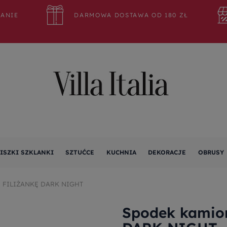
WANIE
DARMOWA DOSTAWA OD 180 ZŁ
ISZKI SZKLANKI
SZTUĆCE
KUCHNIA
DEKORACJE
OBRUSY
 FILIŻANKĘ DARK NIGHT
Spodek kamion