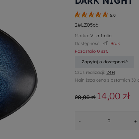
DARK NIGHT
5.0
2#LZ0566
Marka:
Villa Italia
Dostępność:
Brak
Pozostało
0
szt.
Zapytaj o dostępność
Czas realizacji:
24H
Najniższa cena z ostatnich 30 
14,00 zł
28,00 zł
-
+