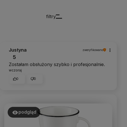
filtry
Justyna
zweryfikowano
5
Zostałam obsłużony szybko i profesjonalnie.
wczoraj
0
0
podgląd