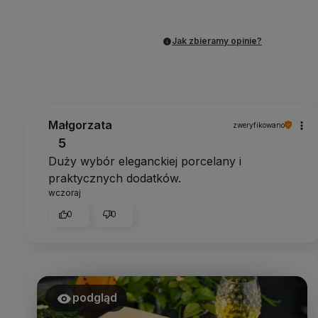
Jak zbieramy opinie?
Małgorzata
zweryfikowano
5
Duży wybór eleganckiej porcelany i
praktycznych dodatków.
wczoraj
0
0
podgląd