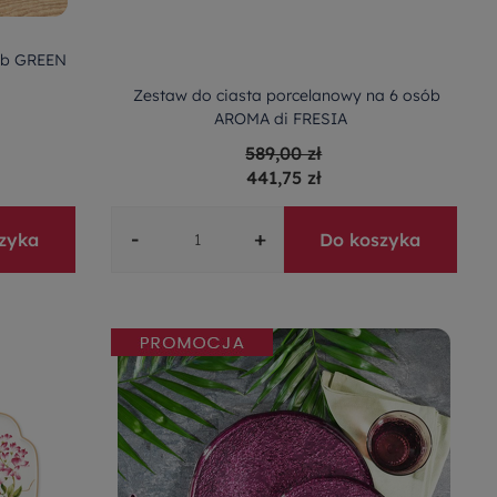
sób GREEN
Zestaw do ciasta porcelanowy na 6 osób
AROMA di FRESIA
589,00 zł
441,75 zł
-
+
zyka
Do koszyka