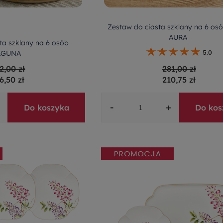
Zestaw do ciasta szklany na 6 o
AURA
ta szklany na 6 osób
AGUNA
5.0
2,00 zł
281,00 zł
6,50 zł
210,75 zł
-
+
Do koszyka
Do kos