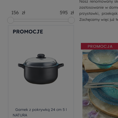
Nasz renomowany skle
zastosowanie w domach
zł
zł
przystawki, przekąs
Zachęcamy więc już te
PROMOCJE
Garnek z pokrywką 24 cm 5 l
NATURA