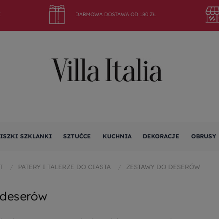
E
DARMOWA DOSTAWA OD 180 ZŁ
ISZKI SZKLANKI
SZTUĆCE
KUCHNIA
DEKORACJE
OBRUSY
T
PATERY I TALERZE DO CIASTA
ZESTAWY DO DESERÓW
 deserów