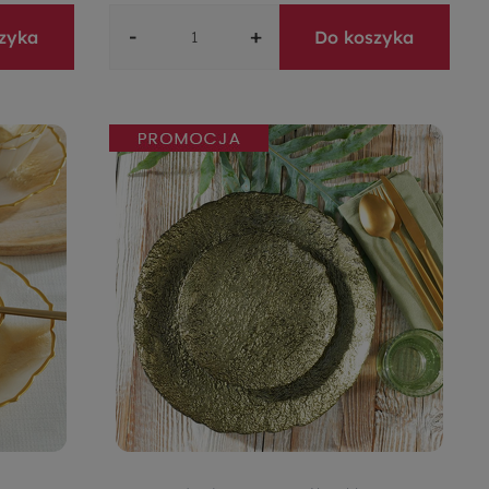
-
+
zyka
Do koszyka