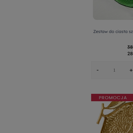
Zestaw do ciasta s
38
28
-
+