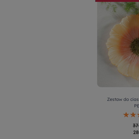
Zestaw do cias
P
37
28