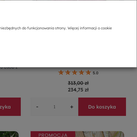
niezbędnych do funkcjonowania strony. Więcej informacji o cookie
Zestaw do ciasta szklany na 6 osób
AMETISTA
 6 osób z
5.0
313,00 zł
234,75 zł
-
+
zyka
Do koszyka