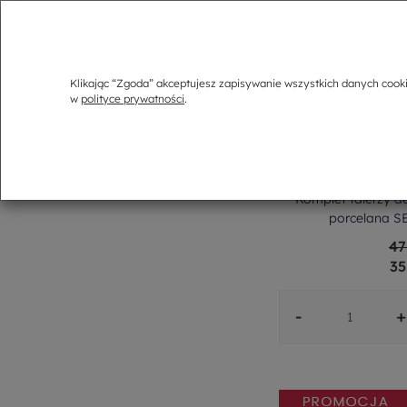
Klikając “Zgoda” akceptujesz zapisywanie wszystkich danych cook
w
polityce prywatności
.
Komplet talerzy d
porcelana 
47
35
-
+