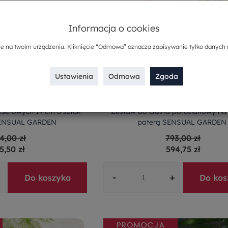
Informacja o cookies
ie na twoim urządzeniu. Kliknięcie “Odmowa” oznacza zapisywanie tylko danych 
Ustawienia
Odmowa
Zgoda
eserowych 19 cm 6 sztuk
Zestaw do ciasta porcelanowy na
SENSUAL GARDEN
paterą SENSUAL GARDEN
4,00 zł
793,00 zł
5,50 zł
594,75 zł
-
+
Do koszyka
Do kos