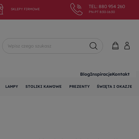
TEL: 880 954 260
SKLEPY FIRMOWE
PN-PT 8:30-16:30
Wyszukaj
Blog
Inspiracje
Kontakt
LAMPY
STOLIKI KAWOWE
PREZENTY
ŚWIĘTA I OKAZJE