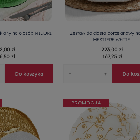
zklany na 6 osób MIDORI
Zestaw do ciasta porcelanowy n
MESTIERE WHITE
2,00 zł
223,00 zł
6,50 zł
167,25 zł
-
+
Do koszyka
Do kos