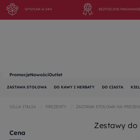
WYSYŁKA W 24H
BEZPIECZNE PAKOWANI
Promocje
Nowości
Outlet
ZASTAWA STOŁOWA
DO KAWY I HERBATY
DO CIASTA
KIEL
VILLA ITALIA
PREZENTY
ZASTAWA STOŁOWA NA PREZEN
Zestawy do
Cena