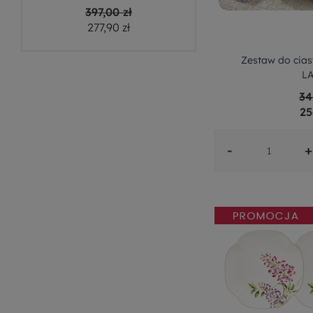
397,00 zł
277,90 zł
Zestaw do cias
L
34
25
-
+