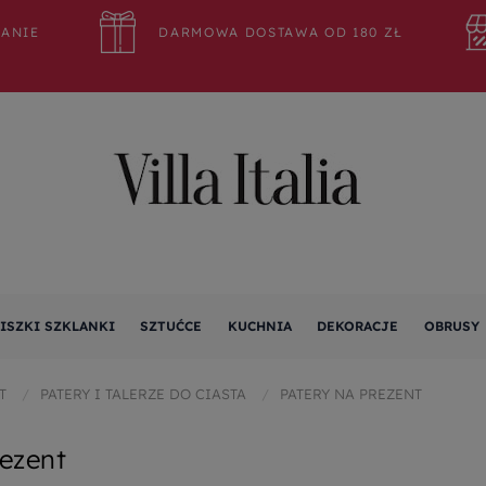
WANIE
DARMOWA DOSTAWA OD 180 ZŁ
ISZKI SZKLANKI
SZTUĆCE
KUCHNIA
DEKORACJE
OBRUSY
T
PATERY I TALERZE DO CIASTA
PATERY NA PREZENT
rezent