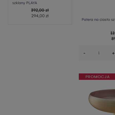
szklany PLAYA
392,00 zł
294,00 zł
Patera na ciasto s
11
8
-
+