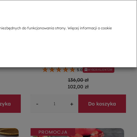
niezbędnych do funkcjonowania strony. Więcej informacji o cookie
Patera na ciasto porcelanowa 27 cm
MESTIERE WHITE
 ROSETTO
5.0
WYBÓR KLIENTÓW
136,00 zł
102,00 zł
-
+
zyka
Do koszyka