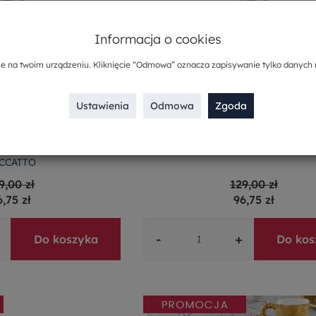
Informacja o cookies
ie na twoim urządzeniu. Kliknięcie “Odmowa” oznacza zapisywanie tylko danych 
Ustawienia
Odmowa
Zgoda
ce szklana 22,5 cm
Patera na owoce szklana 22,5 cm
CCATTO
9,00 zł
129,00 zł
6,75 zł
96,75 zł
-
+
Do koszyka
Do kos