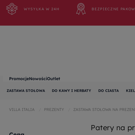
WYSYŁKA W 24H
BEZPIECZNE PAKO
Promocje
Nowości
Outlet
ZASTAWA STOŁOWA
DO KAWY I HERBATY
DO CIASTA
KIEL
VILLA ITALIA
PREZENTY
ZASTAWA STOŁOWA NA PREZEN
Patery na p
Cena