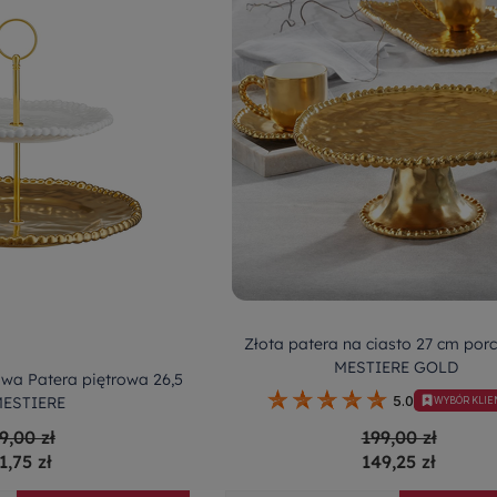
Złota patera na ciasto 27 cm por
MESTIERE GOLD
wa Patera piętrowa 26,5
MESTIERE
5.0
WYBÓR KLI
9,00 zł
199,00 zł
1,75 zł
149,25 zł