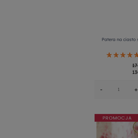
Patera na ciasto
17
13
-
+