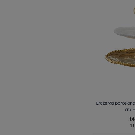
Etażerka porcelano
cm 
14
11