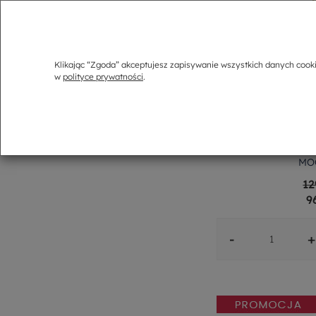
Klikając “Zgoda” akceptujesz zapisywanie wszystkich danych cook
w
polityce prywatności
.
Patera na owo
MO
12
9
-
+