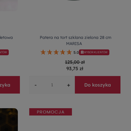
oletowa
Patera na tort szklana zielona 28 cm
MARISA
5.0
ENTÓW
WYBÓR KLIENTÓW
125,00 zł
93,75 zł
-
+
zyka
Do koszyka