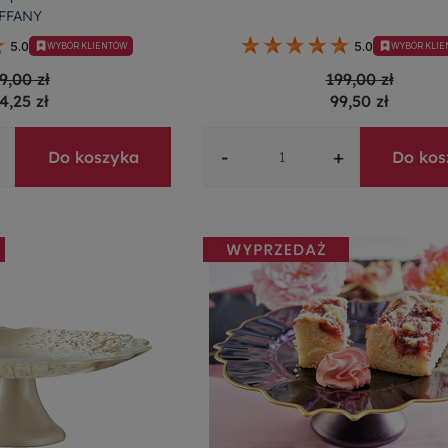
IFFANY
5.0
5.0
WYBÓR KLIENTÓW
WYBÓR KLI
9,00 zł
199,00 zł
4,25 zł
99,50 zł
-
+
Do koszyka
Do kos