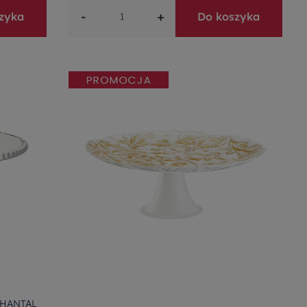
-
+
zyka
Do koszyka
 CHANTAL