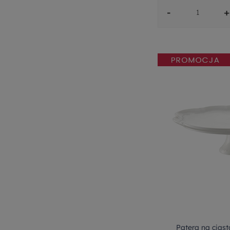
-
+
Patera na cias