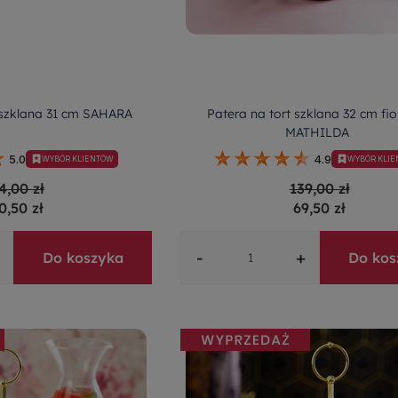
 szklana 31 cm SAHARA
Patera na tort szklana 32 cm fi
MATHILDA
5.0
4.9
WYBÓR KLIENTÓW
WYBÓR KLI
4,00 zł
139,00 zł
0,50 zł
69,50 zł
-
+
Do koszyka
Do kos