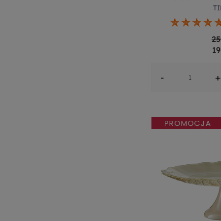
T
25
19
-
+