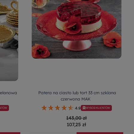
celanowa
Patera na ciasto lub tort 33 cm szklana
czerwona MAK
4.9
ENTÓW
WYBÓR KLIENTÓW
143,00 zł
107,25 zł