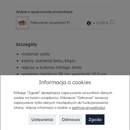
Wybierz opakowanie prezentowe
Pakowanie na prezent M
+
15,00 zł
Szczegóły
materiał: szkło
kolory: odcienie beżu, brązu
napisy w kolorze starego złota
wymiary: średnica 28 cm, wysokość 10,5 cm
zdobiona ręcznie
Informacja o cookies
mycie ręczne
Klikając “Zgoda” akceptujesz zapisywanie wszystkich danych
cookie na twoim urządzeniu. Kliknięcie “Odmowa” oznacza
zapisywanie tylko danych niezbędnych do funkcjonowania
Opis
strony. Więcej informacji o cookie w
polityce prywatności
.
Sposób dostawy
Ustawienia
Odmowa
Zgoda
Kup w komplecie