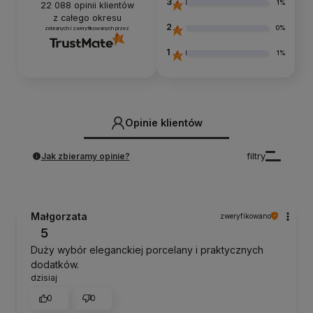
3
1%
22 088
opinii klientów
z całego okresu
2
0%
zebranych i zweryfikowanych przez
1
1%
Opinie klientów
Jak zbieramy opinie?
filtry
Małgorzata
zweryfikowano
5
Duży wybór eleganckiej porcelany i praktycznych
dodatków.
dzisiaj
0
0