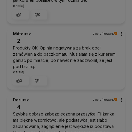
jakikolwiek półmisek w tym rozmiarze.
dzisiaj
1
0
MAteusz
zweryfikowano
2
Produkty OK. Opinia negatywna za brak opcji
zamówienia do paczkomatu. Musiałam się z kurierem
ganiać po mieście, bo nawet nie zadzwonił, że jest
pod bramą.
dzisiaj
0
1
Dariusz
zweryfikowano
4
Szybka dobrze zabezpieczona przesyłka. Filiżanka
ma piękne wzornictwo, ale podstawka jest słabo
zaplanowana, zagłębienie jest większe iż podstawa