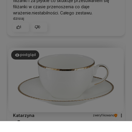
filiżanki i za płytkie co skutkuje przesuwaniem się
filiżanki w czasie przenoszenia co daje
wrażenie.niestabilności. Całego zestawu.
dzisiaj
1
0
podgląd
Katarzyna
zweryfikowano
5
Prosta,duża, elegancka filiżanka u mnie do