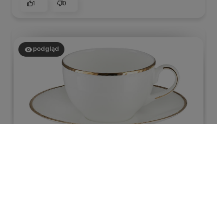
1
0
podgląd
Katarzyna
zweryfikowano
5
Prosta,duża, elegancka filiżanka u mnie do
cappuccino.
wczoraj
0
0