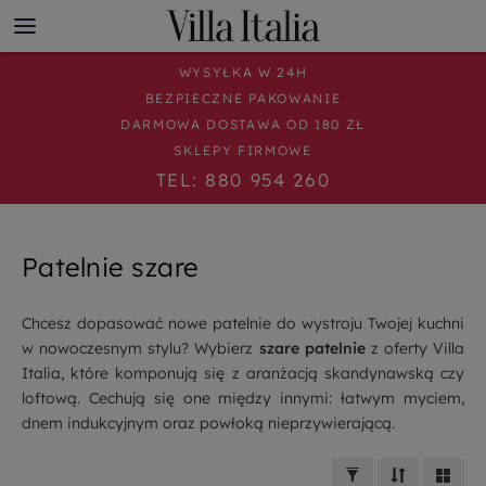
WYSYŁKA W 24H
BEZPIECZNE PAKOWANIE
DARMOWA DOSTAWA OD 180 ZŁ
SKLEPY FIRMOWE
TEL: 880 954 260
Patelnie szare
Chcesz dopasować nowe patelnie do wystroju Twojej kuchni
w nowoczesnym stylu? Wybierz
szare patelnie
z oferty Villa
Italia, które komponują się z aranżacją skandynawską czy
loftową. Cechują się one między innymi: łatwym myciem,
dnem indukcyjnym oraz powłoką nieprzywierającą.