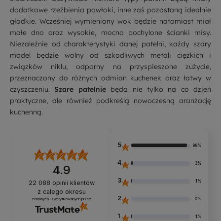
dodatkowe rzeźbienia powłoki, inne zaś pozostaną idealnie
gładkie. Wcześniej wymieniony wok będzie natomiast miał
małe dno oraz wysokie, mocno pochylone ścianki misy.
Niezależnie od charakterystyki danej patelni, każdy szary
model będzie wolny od szkodliwych metali ciężkich i
związków niklu, odporny na przyspieszone zużycie,
przeznaczony do różnych odmian kuchenek oraz łatwy w
czyszczeniu.
Szare patelnie
będą nie tylko na co dzień
praktyczne, ale również podkreślą nowoczesną aranżację
kuchenną.
5
96%
4
3%
4.9
3
1%
22 088
opinii klientów
z całego okresu
2
0%
zebranych i zweryfikowanych przez
1
1%