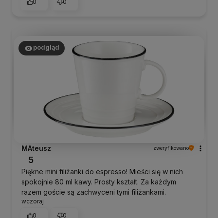
0
0
podgląd
MAteusz
zweryfikowano
5
Piękne mini filiżanki do espresso! Mieści się w nich
spokojnie 80 ml kawy. Prosty kształt. Za każdym
razem goście są zachwyceni tymi filiżankami.
wczoraj
0
0