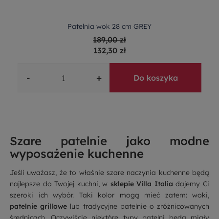
Patelnia wok 28 cm GREY
189,00 zł
132,30 zł
-
+
Do koszyka
Szare patelnie jako modne
wyposażenie kuchenne
Jeśli uważasz, że to właśnie szare naczynia kuchenne będą
najlepsze do Twojej kuchni, w
sklepie Villa Italia
dajemy Ci
szeroki ich wybór. Taki kolor mogą mieć zatem: woki,
patelnie grillowe
lub tradycyjne patelnie o zróżnicowanych
średnicach. Oczywiście niektóre typy patelni będą miały