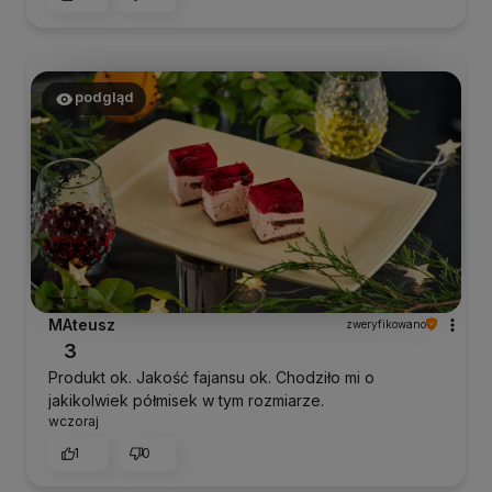
podgląd
MAteusz
zweryfikowano
3
Produkt ok. Jakość fajansu ok. Chodziło mi o
jakikolwiek półmisek w tym rozmiarze.
wczoraj
1
0