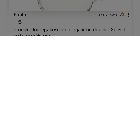
Paula
zweryfikowano
5
Produkt dobrej jakości do eleganckich kuchni. Spełnił
moje oczekiwania.
dzisiaj
0
0
Paula
zweryfikowano
5
Dostawa była błyskawiczna i bez żadnych
problemów. Ciekawe kolekcje, które wyróżniają się
stylem i jakością. Wysoce polecam. Villa Italia to
jakość i elegancja w jednym.👌
dzisiaj
0
0