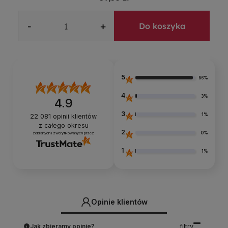
-
+
Do koszyka
5
96%
4
3%
4.9
3
1%
22 081
opinii klientów
z całego okresu
2
0%
zebranych i zweryfikowanych przez
1
1%
Opinie klientów
Jak zbieramy opinie?
filtry