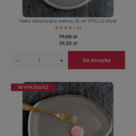
Talerz dekoracyjny srebrny 25 cm OTELLO Silver
4.0
79,00 zł
39,50 zł
-
+
Do koszyka