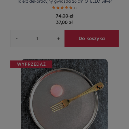
Talerz dekoracyjny gwiazda 26 cm OTELLO Silver
5.0
74,00 zł
37,00 zł
-
+
Do koszyka