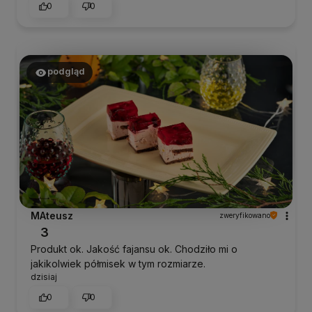
0
0
podgląd
MAteusz
zweryfikowano
3
Produkt ok. Jakość fajansu ok. Chodziło mi o
jakikolwiek półmisek w tym rozmiarze.
dzisiaj
0
0