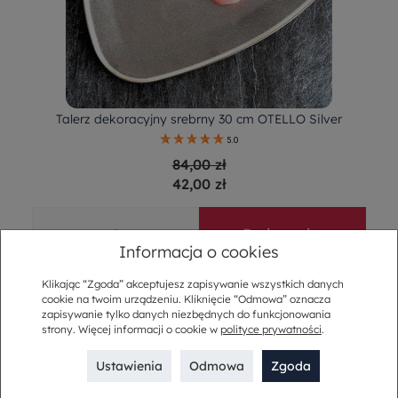
Talerz dekoracyjny srebrny 30 cm OTELLO Silver
5.0
84,00 zł
42,00 zł
-
+
Do koszyka
Informacja o cookies
Klikając “Zgoda” akceptujesz zapisywanie wszystkich danych
cookie na twoim urządzeniu. Kliknięcie “Odmowa” oznacza
zapisywanie tylko danych niezbędnych do funkcjonowania
strony. Więcej informacji o cookie w
polityce prywatności
.
Ustawienia
Odmowa
Zgoda