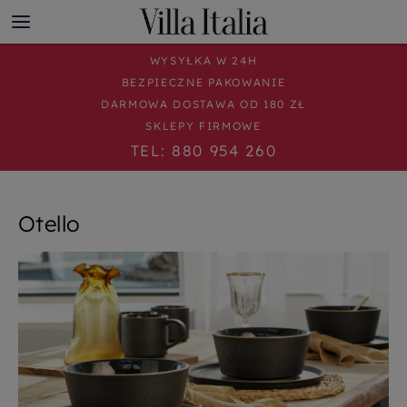
WYSYŁKA W 24H
BEZPIECZNE PAKOWANIE
DARMOWA DOSTAWA OD 180 ZŁ
SKLEPY FIRMOWE
TEL: 880 954 260
Otello