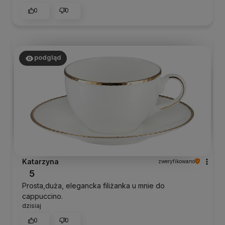
0
0
podgląd
Katarzyna
zweryfikowano
5
Prosta,duża, elegancka filiżanka u mnie do
cappuccino.
dzisiaj
0
0