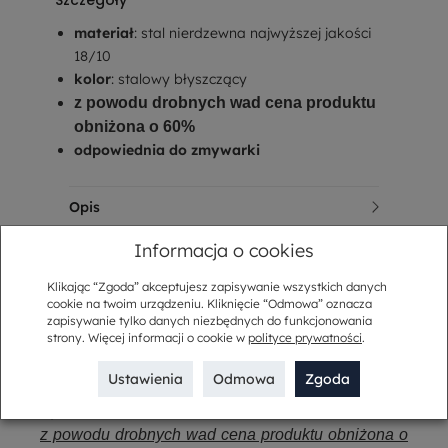
materiał
: stal nierdzewna najwyższej jakości
18/10
kolor
: stalowy błyszczący
z powodu drobnych wad cena produktu
obniżona o 60%
odpowiednia do zmywarki
Opis
Sposób dostawy
Informacja o cookies
Klikając “Zgoda” akceptujesz zapisywanie wszystkich danych
Kup w komplecie
cookie na twoim urządzeniu. Kliknięcie “Odmowa” oznacza
zapisywanie tylko danych niezbędnych do funkcjonowania
strony. Więcej informacji o cookie w
polityce prywatności
.
Opis
Ustawienia
Odmowa
Zgoda
Łyżka stołowa SOFIA
z powodu drobnych wad cena produktu obniżona o