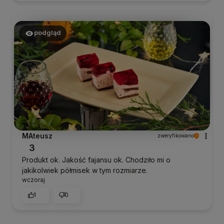
podgląd
MAteusz
zweryfikowano
3
Produkt ok. Jakość fajansu ok. Chodziło mi o
jakikolwiek półmisek w tym rozmiarze.
wczoraj
1
0