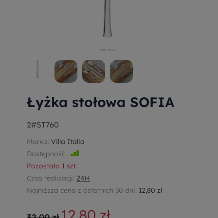
Łyżka stołowa SOFIA
2#ST760
Marka:
Villa Italia
Dostępność:
Jest
Pozostało
1
szt.
Czas realizacji:
24H
Najniższa cena z ostatnich 30 dni:
12,80 zł
12,80 zł
32,00 zł