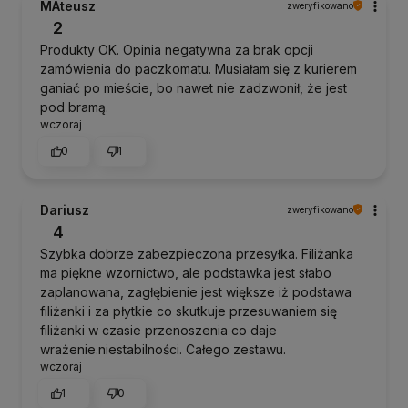
MAteusz
zweryfikowano
2
Produkty OK. Opinia negatywna za brak opcji
zamówienia do paczkomatu. Musiałam się z kurierem
ganiać po mieście, bo nawet nie zadzwonił, że jest
pod bramą.
wczoraj
0
1
Dariusz
zweryfikowano
4
Szybka dobrze zabezpieczona przesyłka. Filiżanka
ma piękne wzornictwo, ale podstawka jest słabo
zaplanowana, zagłębienie jest większe iż podstawa
filiżanki i za płytkie co skutkuje przesuwaniem się
filiżanki w czasie przenoszenia co daje
wrażenie.niestabilności. Całego zestawu.
wczoraj
1
0