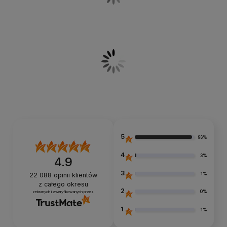
5
96%
4
3%
4.9
3
1%
22 088
opinii klientów
z całego okresu
2
0%
zebranych i zweryfikowanych przez
1
1%