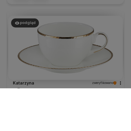
podgląd
Katarzyna
zweryfikowano
5
Prosta,duża, elegancka filiżanka u mnie do
cappuccino.
wczoraj
0
0