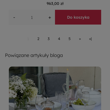
963,00 zł
-
+
Do koszyka
1
2
3
4
5
»
»|
Powiązane artykuły bloga