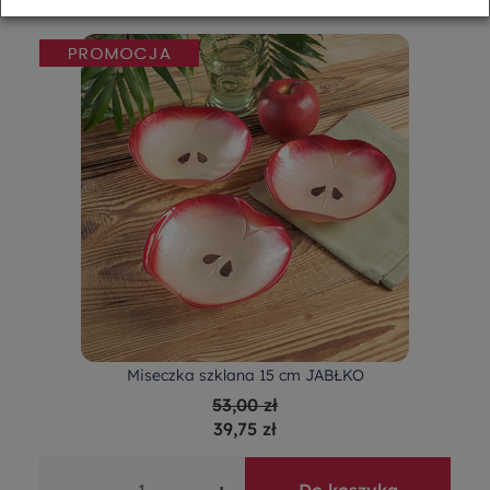
Miseczka szklana 15 cm JABŁKO
53,00 zł
39,75 zł
-
+