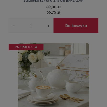
Salaterka szklana 27,5 cm BAKŁAŻAN
89,00 zł
66,75 zł
-
+
Do koszyka