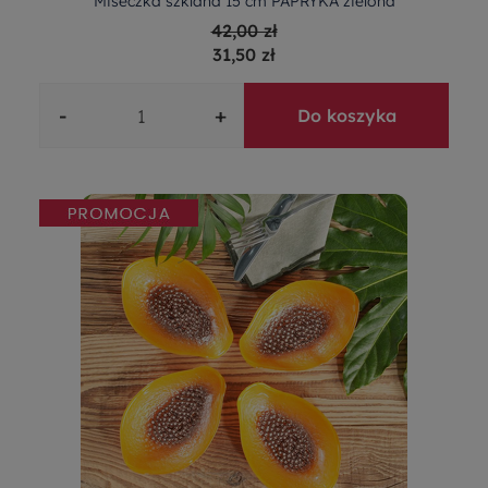
Miseczka szklana 15 cm PAPRYKA zielona
42,00 zł
31,50 zł
-
+
Do koszyka