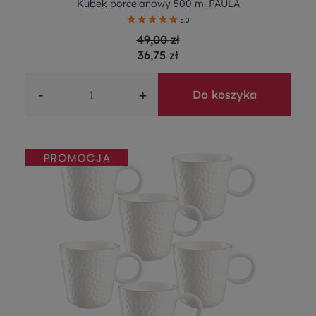
Kubek porcelanowy 500 ml PAULA
5.0
49,00 zł
36,75 zł
-
+
Do koszyka