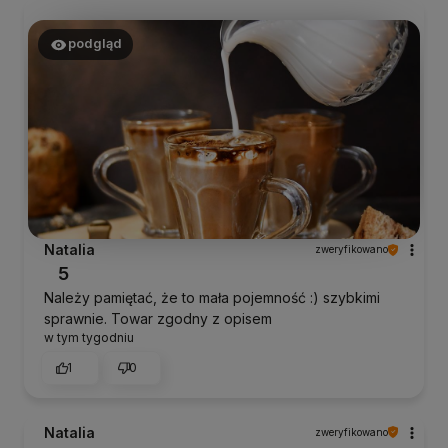
podgląd
Natalia
zweryfikowano
5
Należy pamiętać, że to mała pojemność :) szybkimi
sprawnie. Towar zgodny z opisem
w tym tygodniu
1
0
Natalia
zweryfikowano