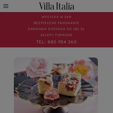
WYSYŁKA W 24H
BEZPIECZNE PAKOWANIE
DARMOWA DOSTAWA OD 180 ZŁ
SKLEPY FIRMOWE
TEL: 880 954 260