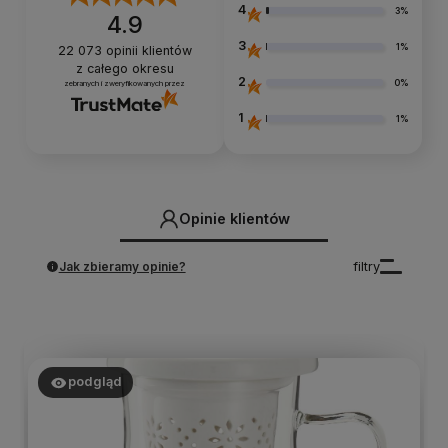
4
3%
4.9
3
1%
22 073
opinii klientów
z całego okresu
2
0%
zebranych i zweryfikowanych przez
1
1%
Opinie klientów
Jak zbieramy opinie?
filtry
podgląd