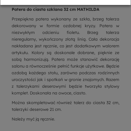
Patera do ciasta szklana 32 cm MATHILDA
Przepiękna patera wykonany ze szkła, brzeg talerza
dekorowany w formie ozdobnej kryzy. Patera w
niezwykłym odcieniu fioletu. Brzeg talerza
nieregularny, wykończony złotą linią. Cała dekoracja
nakładana jest ręcznie, co jest dodatkowym walorem
artykułu. Kolory są doskonale dobrane, pięknie ze
sobą harmonizują. Patera może stanowić dekorację
salonu a równocześnie pełnić funkcje użytkowe. Będzie
ozdobą każdego stołu, zarówno podczas rodzinnych
uroczystości jak i spotkań w gronie znajomych. Razem
z talerzykami deserowymi będzie tworzyła stylowy
komplet. Doskonała na owoce, ciasto.
Można skompletować również talerz do ciasta 32 cm,
talerzyki deserowe 21 cm.
Należy myć ją ręcznie.