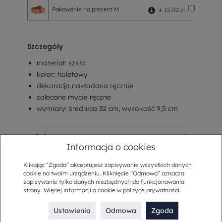
Pakowanie na prezent M
+
15,00 zł
Szczegóły
materiał: szkło
kolor: fioletowy
dekoracja nakładana ręcznie
zalecane mycie ręczne
wymiary: średnica 32 cm, wysokość 9,5 cm
Opis
Informacja o cookies
Sposób dostawy
Klikając “Zgoda” akceptujesz zapisywanie wszystkich danych
cookie na twoim urządzeniu. Kliknięcie “Odmowa” oznacza
Kup w komplecie
zapisywanie tylko danych niezbędnych do funkcjonowania
strony. Więcej informacji o cookie w
polityce prywatności
.
Ustawienia
Odmowa
Zgoda
Opis