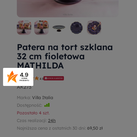
Patera na tort szklana
32 cm fioletowa
MATHILDA
4.9
WYBÓR KLIENTÓW
4.9
OCENA
PRODUKTU
AK273
Marka:
Villa Italia
Dostępność:
Jest
Pozostało
4
szt.
Czas realizacji:
24h
Najniższa cena z ostatnich 30 dni:
69,50 zł