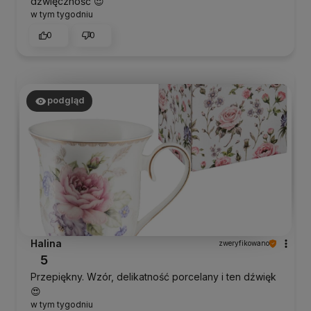
dźwięczność 😍
w tym tygodniu
0
0
podgląd
Halina
zweryfikowano
5
Przepiękny. Wzór, delikatność porcelany i ten dźwięk
😍
w tym tygodniu