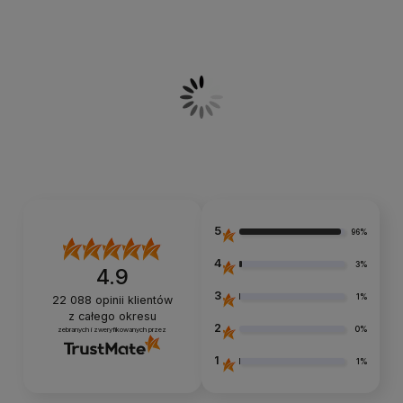
5
96%
4
3%
4.9
3
1%
22 088
opinii klientów
z całego okresu
2
0%
zebranych i zweryfikowanych przez
1
1%