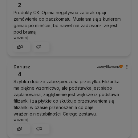
2
Produkty OK. Opinia negatywna za brak opcji
zamówienia do paczkomatu. Musiałam się z kurierem
ganiać po mieście, bo nawet nie zadzwonił, że jest
pod bramą.
wczoraj
0
1
Dariusz
zweryfikowano
4
Szybka dobrze zabezpieczona przesyłka. Filiżanka
ma piękne wzornictwo, ale podstawka jest słabo
zaplanowana, zagłębienie jest większe iż podstawa
filiżanki i za płytkie co skutkuje przesuwaniem się
filiżanki w czasie przenoszenia co daje
wrażenie.niestabilności. Całego zestawu.
wczoraj
1
0