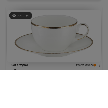
podgląd
Katarzyna
zweryfikowano
5
Prosta,duża, elegancka filiżanka u mnie do
cappuccino.
wczoraj
0
0