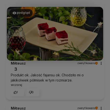
podgląd
MAteusz
zweryfikowano
3
Produkt ok. Jakość fajansu ok. Chodziło mi o
jakikolwiek półmisek w tym rozmiarze.
wczoraj
1
0
MAteusz
zweryfikowano