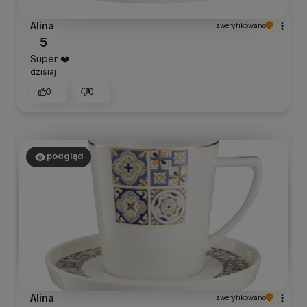
Alina
zweryfikowano
5
Super ❤️
dzisiaj
0
0
podgląd
Alina
zweryfikowano