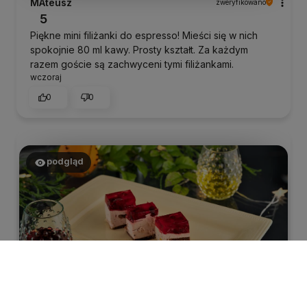
MAteusz
zweryfikowano
5
Piękne mini filiżanki do espresso! Mieści się w nich
spokojnie 80 ml kawy. Prosty kształt. Za każdym
razem goście są zachwyceni tymi filiżankami.
wczoraj
0
0
podgląd
MAteusz
zweryfikowano