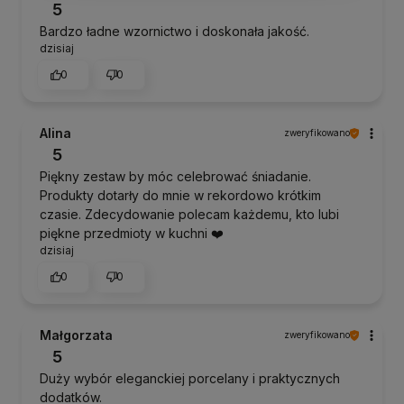
5
Bardzo ładne wzornictwo i doskonała jakość.
dzisiaj
0
0
Alina
zweryfikowano
5
Piękny zestaw by móc celebrować śniadanie.
Produkty dotarły do mnie w rekordowo krótkim
czasie. Zdecydowanie polecam każdemu, kto lubi
piękne przedmioty w kuchni ❤️
dzisiaj
0
0
Małgorzata
zweryfikowano
5
Duży wybór eleganckiej porcelany i praktycznych
dodatków.