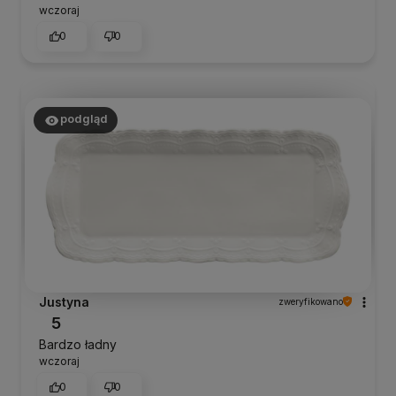
wczoraj
0
0
podgląd
Justyna
zweryfikowano
5
Bardzo ładny
wczoraj
0
0