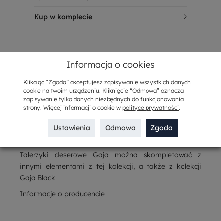
Kup w komplecie
Opis
Informacja o cookies
Porcelanowy talerzyk deserowy kwadratowy 20x20
Klikając “Zgoda” akceptujesz zapisywanie wszystkich danych
cm GAJA
cookie na twoim urządzeniu. Kliknięcie “Odmowa” oznacza
zapisywanie tylko danych niezbędnych do funkcjonowania
Talerzyk deserowy z kolekcji GAJA - porcelany w
strony. Więcej informacji o cookie w
polityce prywatności
.
mlecznym odcieniu bieli, dekorowanej złotem. Bardzo
elegancki i praktyczny. Doskonały do podawania ciast
Ustawienia
Odmowa
Zgoda
i przekąsek.
Talerzyki deserowe Gaja można skompletować z
innymi elementami z tej kolekcji, a także z kolekcji
Gaja Black
Informacje o producencie