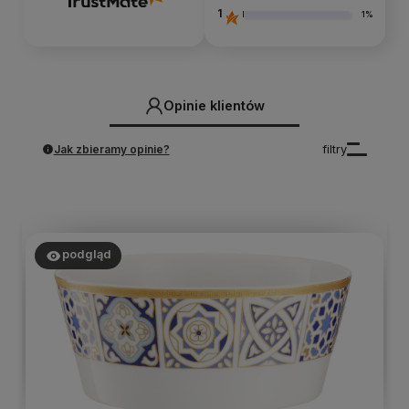
1
1%
Opinie klientów
Jak zbieramy opinie?
filtry
podgląd