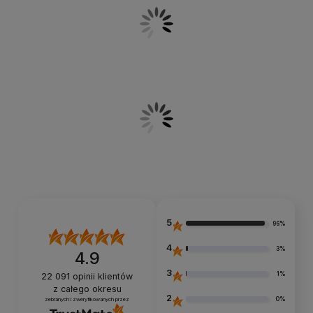
5
96%
4
3%
4.9
3
1%
22 091
opinii klientów
z całego okresu
2
0%
zebranych i zweryfikowanych przez