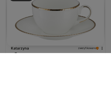
Katarzyna
zweryfikowano
5
Prosta,duża, elegancka filiżanka u mnie do
cappuccino.
wczoraj
0
0
Katarzyna
zweryfikowano
5
Dziękuję za ekspresowa dostawę. Wszystko bardzo
dobrze zabezpieczone i zapakowane. Jestem