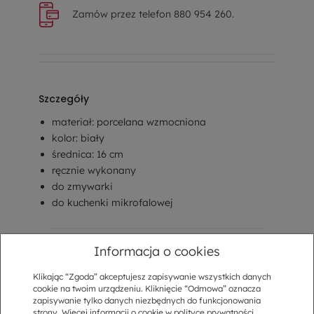
Zamów przez telefon 880 954 260.
Szczegóły
materiał: porcelana wzmocniona
kolor: biały
średnica: 16 cm
ręcznie wykonany
do zmywarki
do kuchenki mikrofalowej
Opis
Informacja o cookies
Sposób dostawy
Klikając “Zgoda” akceptujesz zapisywanie wszystkich danych
cookie na twoim urządzeniu. Kliknięcie “Odmowa” oznacza
Kup w komplecie
zapisywanie tylko danych niezbędnych do funkcjonowania
strony. Więcej informacji o cookie w
polityce prywatności
.