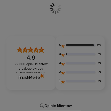
5
96%
4
3%
4.9
3
1%
22 088
opinii klientów
z całego okresu
2
0%
zebranych i zweryfikowanych przez
1
1%
Opinie klientów