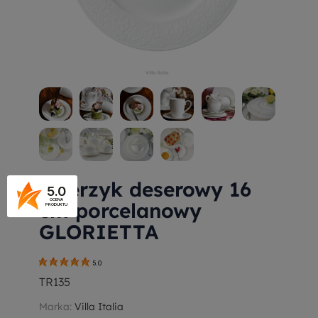
Talerzyk deserowy 16
5.0
OCENA
cm porcelanowy
PRODUKTU
GLORIETTA
5.0
TR135
Marka:
Villa Italia