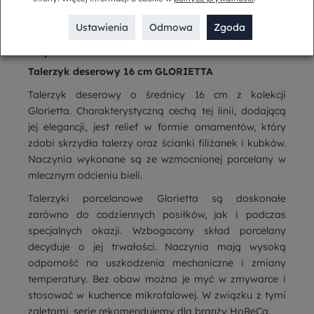
Ustawienia
Odmowa
Zgoda
Opis
Talerzyk deserowy 16 cm GLORIETTA
Talerzyk deserowy o średnicy 16 cm z kolekcji
Glorietta. Charakterystyczną cechą tej linii, dodającą
jej elegancji, jest relief w formie ornamentów, który
zdobi skrzydła talerzy oraz ścianki filiżanek i kubków.
Naczynia wykonane są ze wzmocnionej porcelany w
mlecznym odcieniu bieli.
Talerzyki porcelanowe Glorietta są doskonałe
zarówno do codziennych posiłków, jak i podczas
specjalnych okazji. Wzbogacony skład porcelany
decyduje o jej trwałości. Naczynia mają wysoką
odporność na uszkodzenia mechaniczne i zmiany
temperatury. Bez obaw można je myć w zmywarce i
stosować w kuchence mikrofalowej. W związku z tymi
zaletami, serię rekomendujemy dla branży HoReCa.