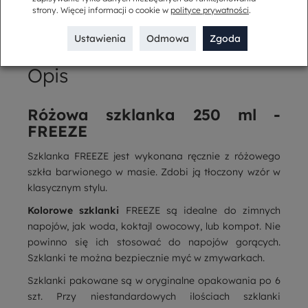
strony. Więcej informacji o cookie w
polityce prywatności
.
Kup w komplecie
Ustawienia
Odmowa
Zgoda
Opis
Różowa szklanka 250 ml -
FREEZE
Szklanka FREEZE jest wykonana ręcznie z różowego
szkła barwionego w masie. Zdobi ją tłoczony wzór w
klasycznym stylu.
Kolorowe szklanki
FREEZE są idealne do zimnych
napojów, jak woda, koktajl owocowy, lub kompot. Nie
powinno się ich stosować do napojów gorących.
Szklanki te można bezpiecznie myć w zmywarkach.
Szklanki pakowane są w oryginalne opakowania po 6
szt. Przy niestandardowych ilościach szklanki