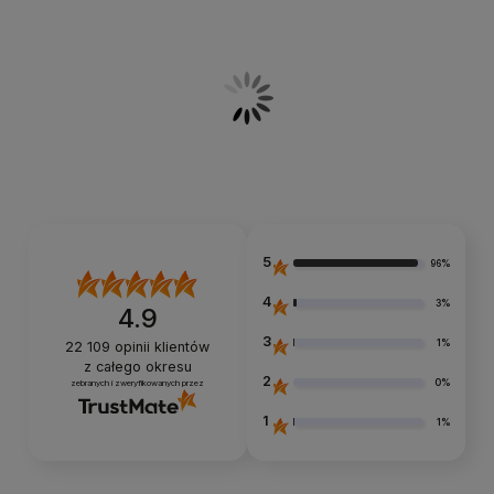
5
96%
4
3%
4.9
3
1%
22 109
opinii klientów
z całego okresu
2
0%
zebranych i zweryfikowanych przez
1
1%