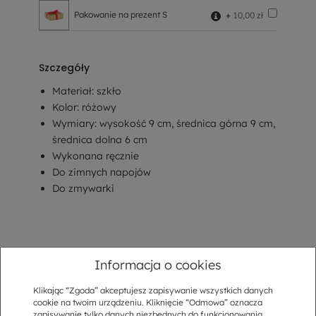
Pakowanie na prezent S
+
10,00 zł
Szczegóły
Materiał: szkło
Kolor: różowy
Wymiary: wysokość 9 cm, średnica górna 9 cm,
średnica dolna 6 cm
Wykonana ręcznie
Do zimnych napojów
Do zmywarki
Informacja o cookies
Opis
Klikając “Zgoda” akceptujesz zapisywanie wszystkich danych
cookie na twoim urządzeniu. Kliknięcie “Odmowa” oznacza
Sposób dostawy
zapisywanie tylko danych niezbędnych do funkcjonowania