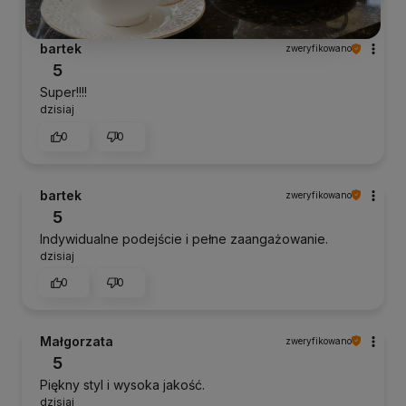
bartek
zweryfikowano
5
Super!!!!
dzisiaj
0
0
bartek
zweryfikowano
5
Indywidualne podejście i pełne zaangażowanie.
dzisiaj
0
0
Małgorzata
zweryfikowano
5
Piękny styl i wysoka jakość.
dzisiaj