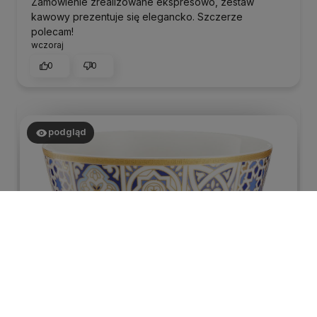
Zamówienie zrealizowane ekspresowo, zestaw
kawowy prezentuje się elegancko. Szczerze
polecam!
wczoraj
0
0
podgląd
Alina
zweryfikowano
5
Super ❤️