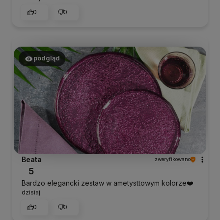
0
0
podgląd
Beata
zweryfikowano
5
Bardzo elegancki zestaw w ametysttowym kolorze❤️
dzisiaj
0
0