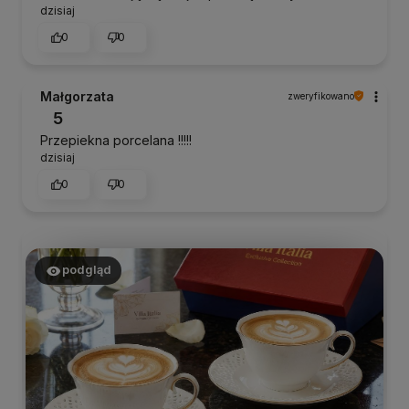
dzisiaj
0
0
Małgorzata
zweryfikowano
5
Przepiekna porcelana !!!!!
dzisiaj
0
0
podgląd