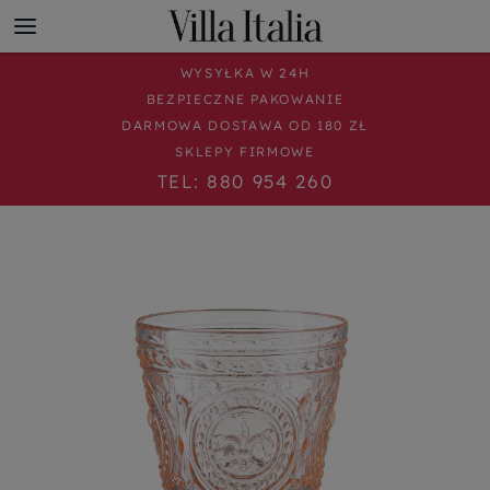
WYSYŁKA W 24H
BEZPIECZNE PAKOWANIE
DARMOWA DOSTAWA OD 180 ZŁ
SKLEPY FIRMOWE
TEL: 880 954 260