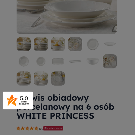
Serwis obiadowy
5.0
OCENA
porcelanowy na 6 osób
PRODUKTU
WHITE PRINCESS
WYBÓR KLIENTÓW
5.0