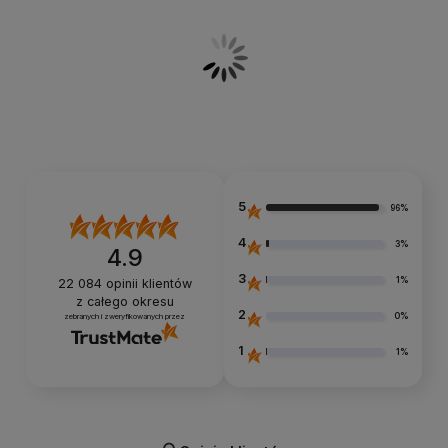
5
96%
4
3%
4.9
3
1%
22 084
opinii klientów
z całego okresu
2
0%
zebranych i zweryfikowanych przez
1
1%