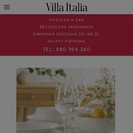
WYSYŁKA W 24H
BEZPIECZNE PAKOWANIE
DARMOWA DOSTAWA OD 180 ZŁ
SKLEPY FIRMOWE
TEL: 880 954 260