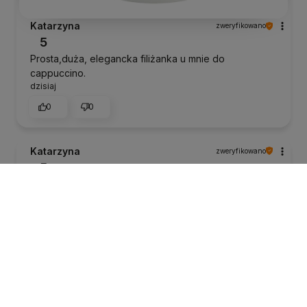
Katarzyna
zweryfikowano
5
Prosta,duża, elegancka filiżanka u mnie do
cappuccino.
dzisiaj
0
0
Katarzyna
zweryfikowano
5
Dziękuję za ekspresowa dostawę. Wszystko bardzo
dobrze zabezpieczone i zapakowane. Jestem
bardzo zadowolona.
dzisiaj
0
0