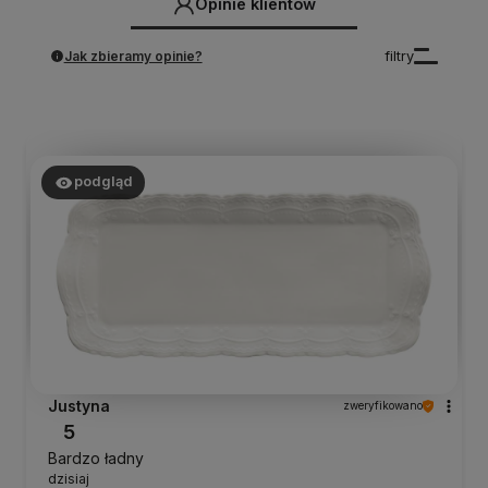
Opinie klientów
Jak zbieramy opinie?
filtry
podgląd
Justyna
zweryfikowano
5
Bardzo ładny
dzisiaj