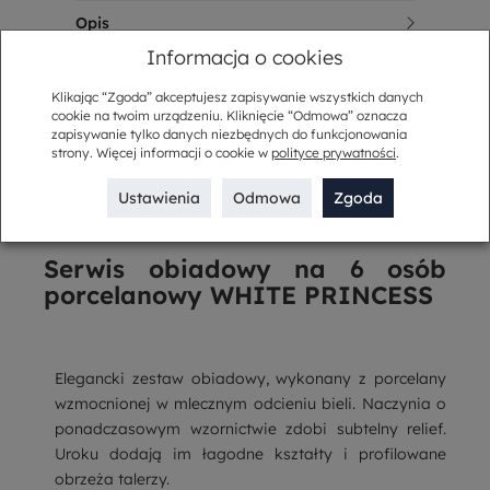
Opis
Informacja o cookies
Sposób dostawy
Klikając “Zgoda” akceptujesz zapisywanie wszystkich danych
Kup w komplecie
cookie na twoim urządzeniu. Kliknięcie “Odmowa” oznacza
zapisywanie tylko danych niezbędnych do funkcjonowania
strony. Więcej informacji o cookie w
polityce prywatności
.
Opis
Ustawienia
Odmowa
Zgoda
Serwis obiadowy na 6 osób
porcelanowy WHITE PRINCESS
Elegancki zestaw obiadowy, wykonany z porcelany
wzmocnionej w mlecznym odcieniu bieli. Naczynia o
ponadczasowym wzornictwie zdobi subtelny relief.
Uroku dodają im łagodne kształty i profilowane
obrzeża talerzy.