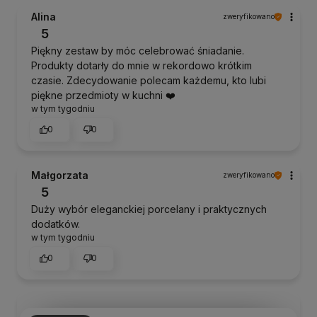
Alina
zweryfikowano
5
Piękny zestaw by móc celebrować śniadanie.
Produkty dotarły do mnie w rekordowo krótkim
czasie. Zdecydowanie polecam każdemu, kto lubi
piękne przedmioty w kuchni ❤️
w tym tygodniu
0
0
Małgorzata
zweryfikowano
5
Duży wybór eleganckiej porcelany i praktycznych
dodatków.
w tym tygodniu
0
0