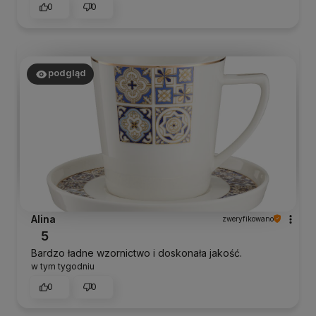
0
0
podgląd
Alina
zweryfikowano
5
Bardzo ładne wzornictwo i doskonała jakość.
w tym tygodniu
0
0