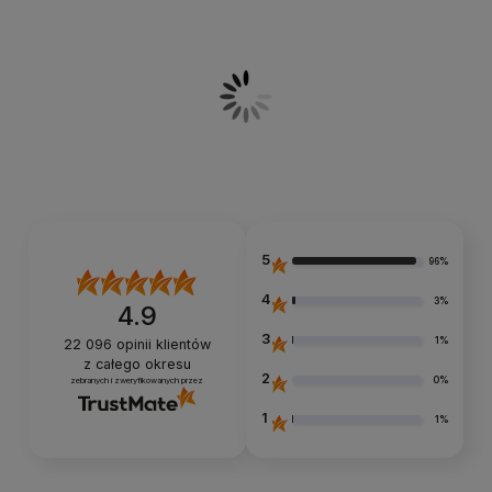
5
96%
4
3%
4.9
3
1%
22 096
opinii klientów
z całego okresu
2
0%
zebranych i zweryfikowanych przez
1
1%