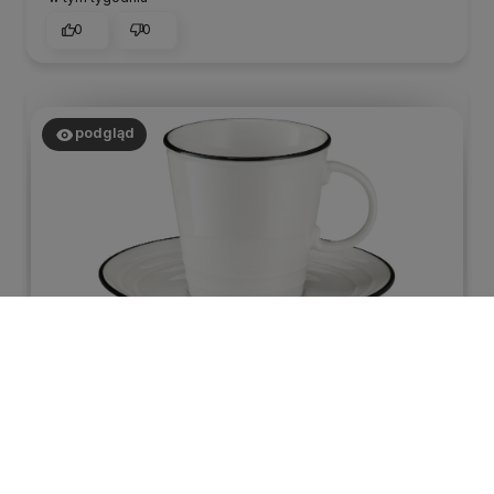
0
0
podgląd
MAteusz
zweryfikowano
5
Piękne mini filiżanki do espresso! Mieści się w nich
spokojnie 80 ml kawy. Prosty kształt. Za każdym
razem goście są zachwyceni tymi filiżankami.
w tym tygodniu