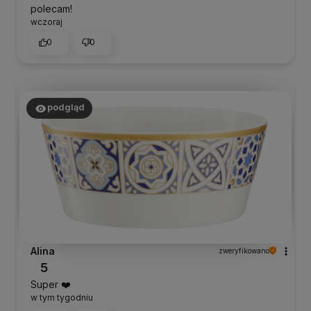
polecam!
wczoraj
0
0
podgląd
Alina
zweryfikowano
5
Super ❤️
w tym tygodniu