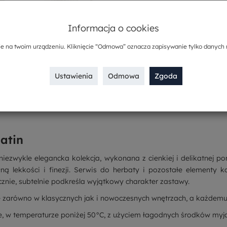
Sposób dostawy
Informacja o cookies
Kup w komplecie
ie na twoim urządzeniu. Kliknięcie “Odmowa” oznacza zapisywanie tylko danych 
Ustawienia
Odmowa
Zgoda
atin
 niezwykle elegancka kolekcja, wykonana z cienkiej i delikatnej p
ą lekkości i finezji. Serwis do herbaty i pozostałe elementy k
znie, subtelnie podkreśla wyjątkowy charakter zastawy.
ę zarówno w klasycznych jak i nowoczesnych wnętrzach, a każdemu
 w temperaturze poniżej 50°C, z użyciem łagodnych środków myją