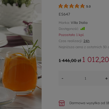
5.0
ES647
Marka:
Villa Italia
Dostępność:
Jest
Pozostało
1
kpl.
Czas realizacji:
24h
Najniższa cena z ostatnich 30 
1 012,20
1 446,00 zł
-
+
Darmowa wysyłka od 18