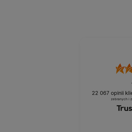
22 067
opinii k
zebranych i 