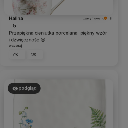
Halina
zweryfikowano
5
Przepiękna cieniutka porcelana, piękny wzór
i dźwięczność 😍
wczoraj
0
0
podgląd