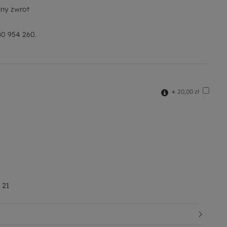
ny zwrot
0 954 260.
+
20,00 zł
 21