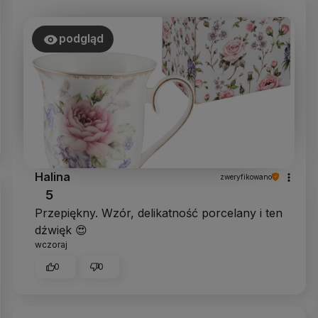
podgląd
Halina
zweryfikowano
5
Przepiękny. Wzór, delikatność porcelany i ten
dźwięk 😍
wczoraj
0
0