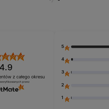
5
4
4.9
3
lientów
z całego okresu
zweryfikowanych przez
2
1