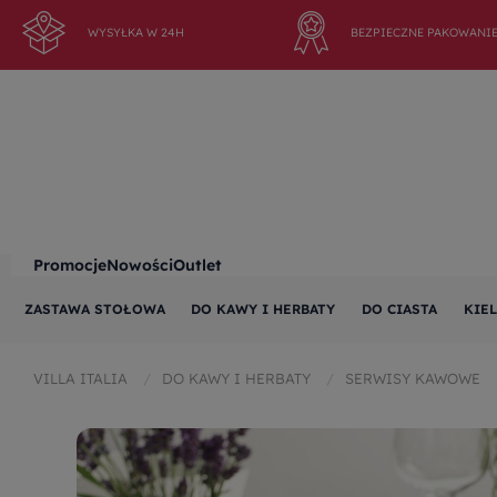
WYSYŁKA W 24H
BEZPIECZNE PAKOWANI
Promocje
Nowości
Outlet
ZASTAWA STOŁOWA
DO KAWY I HERBATY
DO CIASTA
KIEL
VILLA ITALIA
DO KAWY I HERBATY
SERWISY KAWOWE