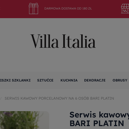
E
DARMOWA DOSTAWA OD 180 ZŁ
ISZKI SZKLANKI
SZTUĆCE
KUCHNIA
DEKORACJE
OBRUSY
SERWIS KAWOWY PORCELANOWY NA 6 OSÓB BARI PLATIN
Serwis kawowy
BARI PLATIN