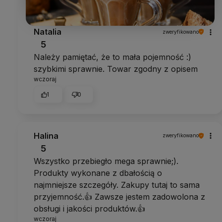
Natalia
zweryfikowano
5
Należy pamiętać, że to mała pojemność :)
szybkimi sprawnie. Towar zgodny z opisem
wczoraj
1
0
Halina
zweryfikowano
5
Wszystko przebiegło mega sprawnie;).
Produkty wykonane z dbałością o
najmniejsze szczegóły. Zakupy tutaj to sama
przyjemność.👍 Zawsze jestem zadowolona z
obsługi i jakości produktów.👍
wczoraj