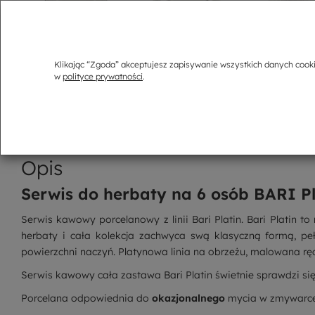
Klikając “Zgoda” akceptujesz zapisywanie wszystkich danych cook
w
polityce prywatności
.
Opis
Serwis do herbaty na 6 osób BARI Pl
Serwis kawowy porcelanowy z linii Bari Platin. Bari Platin to
herbaty i cała kolekcja zachwyca swą klasyczną formą, pełn
powierzchni naczyń. Platynowa linia na obrzeżu, malowana ręc
Serwis kawowy cała zastawa Bari Platin świetnie sprawdzi si
Porcelana odpowiednia do
okazjonalnego
mycia w zmywarce,