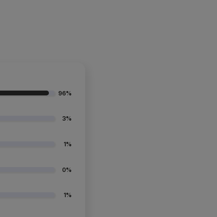
96%
3%
1%
0%
1%