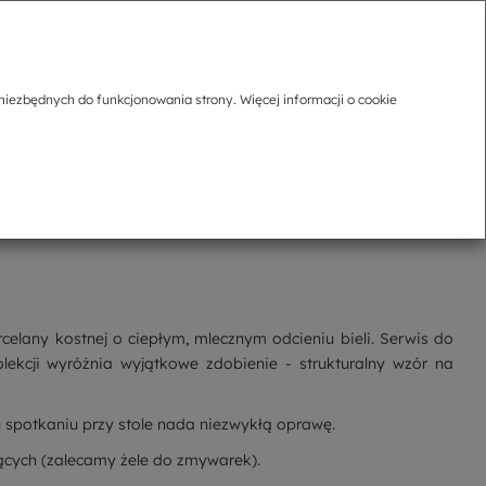
niezbędnych do funkcjonowania strony. Więcej informacji o cookie
orcelany kostnej o ciepłym, mlecznym odcieniu bieli. Serwis do
olekcji wyróżnia wyjątkowe zdobienie - strukturalny wzór na
 spotkaniu przy stole nada niezwykłą oprawę.
cych (zalecamy żele do zmywarek).