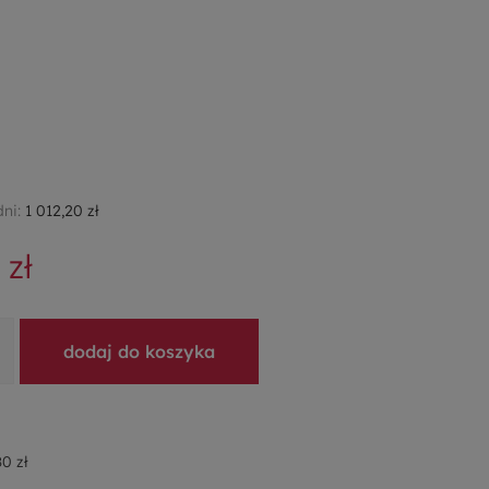
dni:
1 012,20 zł
 zł
dodaj do koszyka
0 zł