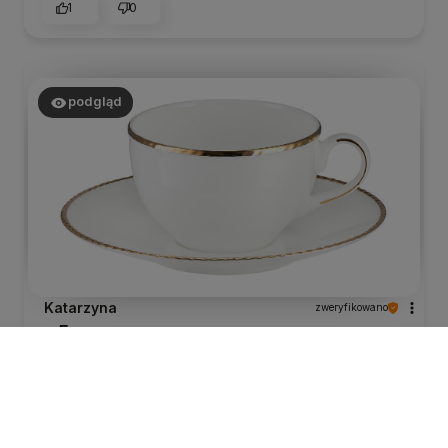
1
0
podgląd
Katarzyna
zweryfikowano
5
Prosta,duża, elegancka filiżanka u mnie do
cappuccino.
dzisiaj
0
0