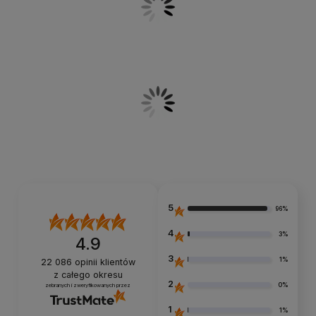
5
96%
4
3%
4.9
3
1%
22 086
opinii klientów
z całego okresu
2
0%
zebranych i zweryfikowanych przez
1
1%