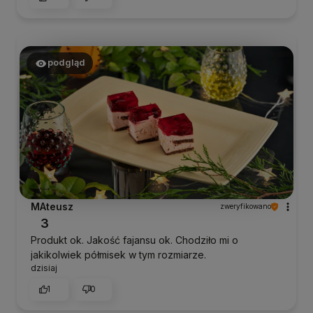
podgląd
MAteusz
zweryfikowano
3
Produkt ok. Jakość fajansu ok. Chodziło mi o
jakikolwiek półmisek w tym rozmiarze.
dzisiaj
1
0