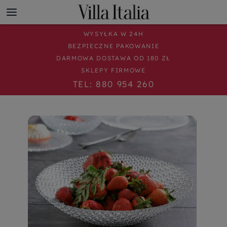
WYSYŁKA W 24H
BEZPIECZNE PAKOWANIE
DARMOWA DOSTAWA OD 180 ZŁ
SKLEPY FIRMOWE
TEL: 880 954 260