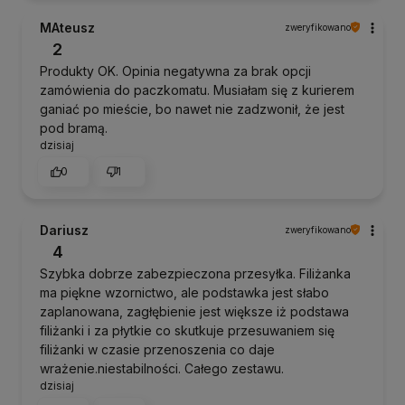
MAteusz
zweryfikowano
2
Produkty OK. Opinia negatywna za brak opcji
zamówienia do paczkomatu. Musiałam się z kurierem
ganiać po mieście, bo nawet nie zadzwonił, że jest
pod bramą.
dzisiaj
0
1
Dariusz
zweryfikowano
4
Szybka dobrze zabezpieczona przesyłka. Filiżanka
ma piękne wzornictwo, ale podstawka jest słabo
zaplanowana, zagłębienie jest większe iż podstawa
filiżanki i za płytkie co skutkuje przesuwaniem się
filiżanki w czasie przenoszenia co daje
wrażenie.niestabilności. Całego zestawu.
dzisiaj