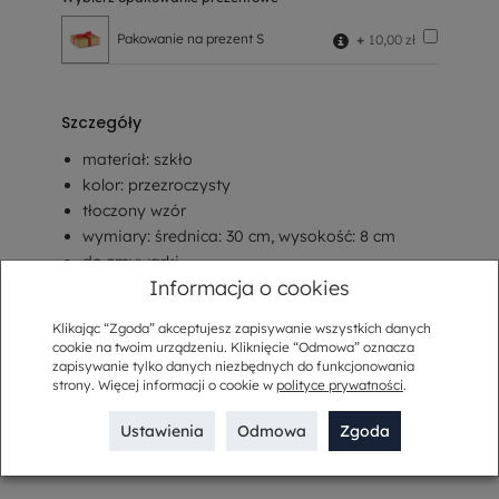
Pakowanie na prezent S
+
10,00 zł
Szczegóły
materiał: szkło
kolor: przezroczysty
tłoczony wzór
wymiary: średnica: 30 cm, wysokość: 8 cm
do zmywarki
Informacja o cookies
Opis
Klikając “Zgoda” akceptujesz zapisywanie wszystkich danych
cookie na twoim urządzeniu. Kliknięcie “Odmowa” oznacza
zapisywanie tylko danych niezbędnych do funkcjonowania
Sposób dostawy
strony. Więcej informacji o cookie w
polityce prywatności
.
Kup w komplecie
Ustawienia
Odmowa
Zgoda