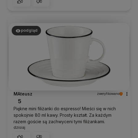
0
0
podgląd
MAteusz
zweryfikowano
5
Piękne mini filiżanki do espresso! Mieści się w nich
spokojnie 80 ml kawy. Prosty kształt. Za każdym
razem goście są zachwyceni tymi filiżankami.
dzisiaj
0
0