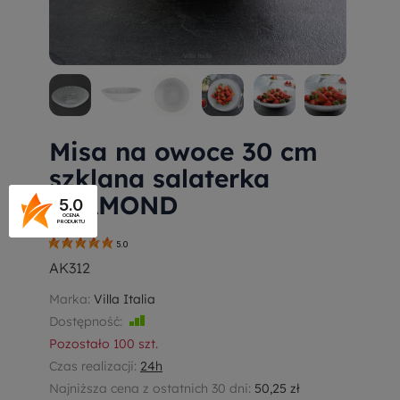
Misa na owoce 30 cm
szklana salaterka
DIAMOND
5.0
OCENA
PRODUKTU
5.0
AK312
Marka:
Villa Italia
Dostępność:
Jest
Pozostało
100
szt.
Czas realizacji:
24h
Najniższa cena z ostatnich 30 dni:
50,25 zł