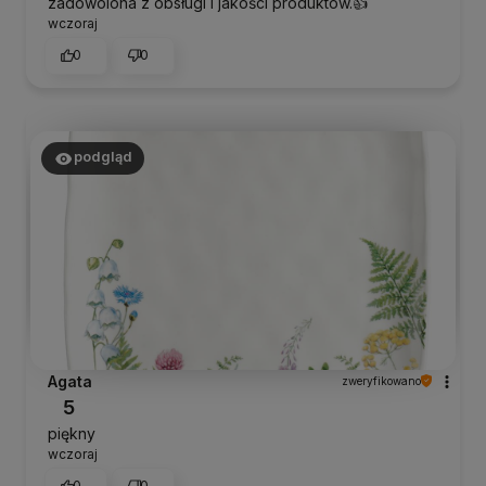
zadowolona z obsługi i jakości produktów.👍
wczoraj
0
0
podgląd
Agata
zweryfikowano
5
piękny
wczoraj
0
0