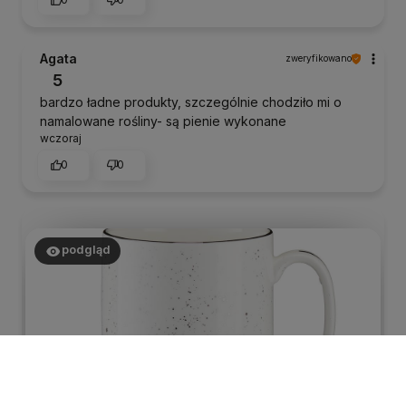
Agata
zweryfikowano
5
bardzo ładne produkty, szczególnie chodziło mi o
namalowane rośliny- są pienie wykonane
wczoraj
0
0
podgląd