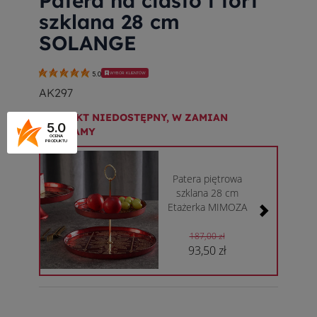
Patera na ciasto i tort
szklana 28 cm
SOLANGE
WYBÓR KLIENTÓW
5.0
AK297
PRODUKT NIEDOSTĘPNY, W ZAMIAN
5.0
POLECAMY
OCENA
PRODUKTU
Patera piętrowa
szklana 28 cm
Etażerka MIMOZA
187,00 zł
93,50 zł