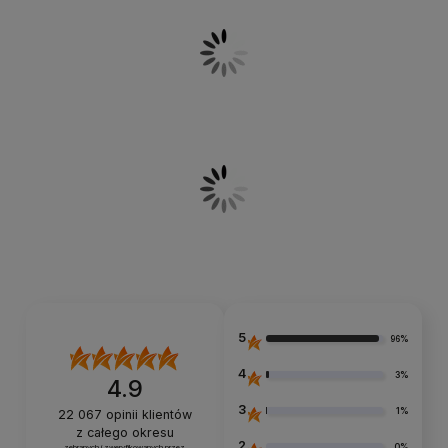
5
96%
4
3%
4.9
3
1%
22 067
opinii klientów
z całego okresu
2
0%
zebranych i zweryfikowanych przez