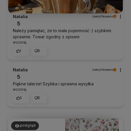
Natalia
zweryfikowano
5
Należy pamiętać, że to mała pojemność :) szybkimi
sprawnie. Towar zgodny z opisem
wczoraj
1
0
Natalia
zweryfikowano
5
Piękne talerze! Szybka i sprawna wysyłka
wczoraj
0
0
podgląd