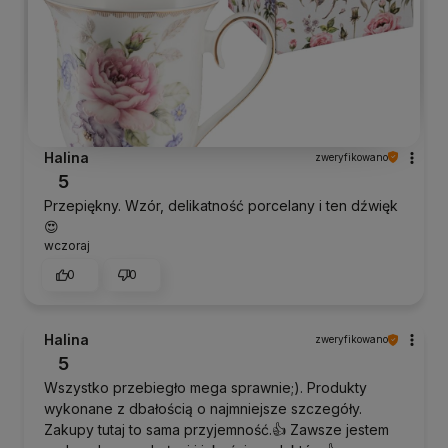
Halina
zweryfikowano
5
Przepiękny. Wzór, delikatność porcelany i ten dźwięk
😍
wczoraj
0
0
Halina
zweryfikowano
5
Wszystko przebiegło mega sprawnie;). Produkty
wykonane z dbałością o najmniejsze szczegóły.
Zakupy tutaj to sama przyjemność.👍 Zawsze jestem