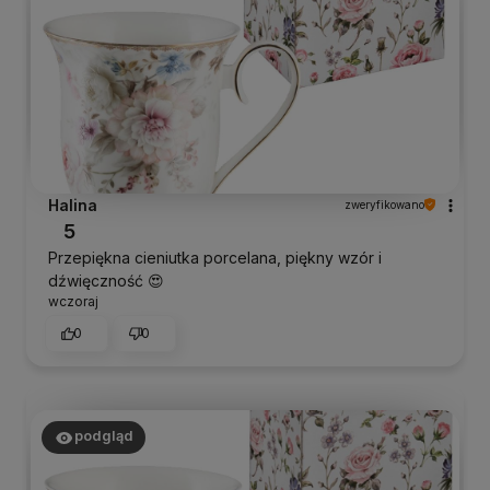
Halina
zweryfikowano
5
Przepiękna cieniutka porcelana, piękny wzór i
dźwięczność 😍
wczoraj
0
0
podgląd