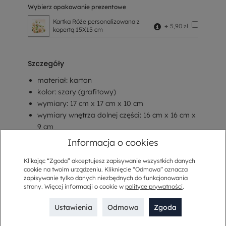
Wybierz opakowanie prezentowe
Kartka Róże personalizowana z
+
5,90 zł
kopertą 15X15 cm
Szczegóły
materiał: karton
kolor: szary (grafitowy)
wymiary: 17 cm x 17 cm x 10 cm
wymiary wnętrza dolnej części: 16 cm x 16 cm x
9 cm
ze wstążką
Informacja o cookies
z bilecikiem
Klikając “Zgoda” akceptujesz zapisywanie wszystkich danych
cookie na twoim urządzeniu. Kliknięcie “Odmowa” oznacza
zapisywanie tylko danych niezbędnych do funkcjonowania
Opis
strony. Więcej informacji o cookie w
polityce prywatności
.
Sposób dostawy
Ustawienia
Odmowa
Zgoda
Kup w komplecie