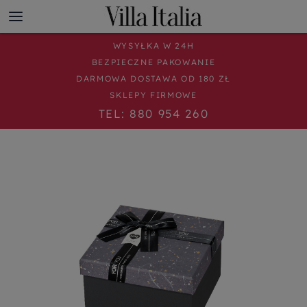
WYSYŁKA W 24H
BEZPIECZNE PAKOWANIE
DARMOWA DOSTAWA OD 180 ZŁ
SKLEPY FIRMOWE
TEL: 880 954 260