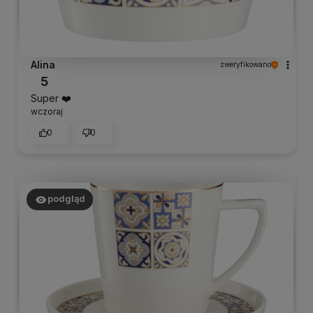
Alina
zweryfikowano
5
Super ❤️
wczoraj
0
0
podgląd