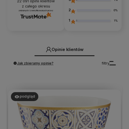
22 091
opinii klientów
z całego okresu
2
0%
zebranych i zweryfikowanych przez
1
1%
Opinie klientów
Jak zbieramy opinie?
filtry
podgląd