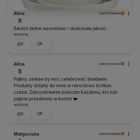
Alina
zweryfikowano
5
Bardzo ładne wzornictwo i doskonała jakość.
wczoraj
0
0
Alina
zweryfikowano
5
Piękny zestaw by móc celebrować śniadanie.
Produkty dotarły do mnie w rekordowo krótkim
czasie. Zdecydowanie polecam każdemu, kto lubi
piękne przedmioty w kuchni ❤️
wczoraj
0
0
Małgorzata
zweryfikowano