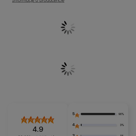
Informacje o producencie
5
96%
4
3%
4.9
3
1%