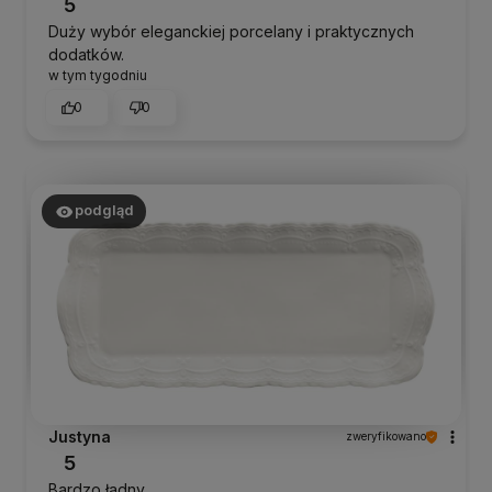
5
Duży wybór eleganckiej porcelany i praktycznych
dodatków.
w tym tygodniu
0
0
podgląd
Justyna
zweryfikowano
5
Bardzo ładny