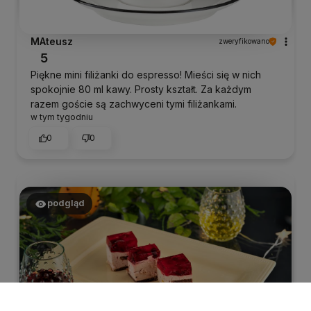
MAteusz
zweryfikowano
5
Piękne mini filiżanki do espresso! Mieści się w nich
spokojnie 80 ml kawy. Prosty kształt. Za każdym
razem goście są zachwyceni tymi filiżankami.
w tym tygodniu
0
0
podgląd