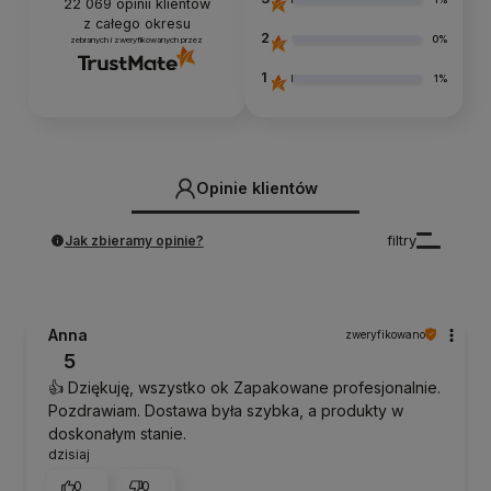
22 069
opinii klientów
z całego okresu
2
0%
zebranych i zweryfikowanych przez
1
1%
Opinie klientów
Jak zbieramy opinie?
filtry
Anna
zweryfikowano
5
👍️ Dziękuję, wszystko ok Zapakowane profesjonalnie.
Pozdrawiam. Dostawa była szybka, a produkty w
doskonałym stanie.
dzisiaj
0
0