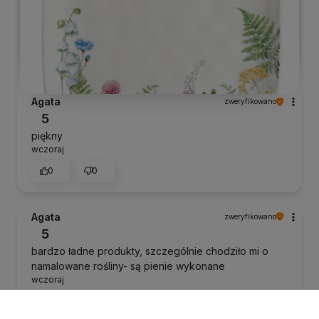
Agata
zweryfikowano
5
piękny
wczoraj
0
0
Agata
zweryfikowano
5
bardzo ładne produkty, szczególnie chodziło mi o
namalowane rośliny- są pienie wykonane
wczoraj
0
0