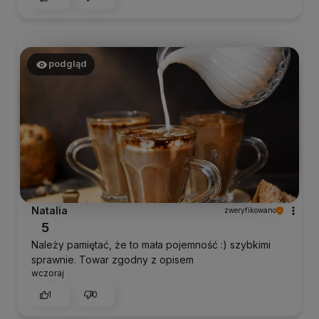
podgląd
Natalia
zweryfikowano
5
Należy pamiętać, że to mała pojemność :) szybkimi
sprawnie. Towar zgodny z opisem
wczoraj
1
0