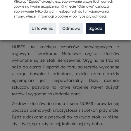
Kup w komplecie
Klikając “Zgoda” akceptujesz zapisywanie wszystkich danych
cookie na twoim urządzeniu. Kliknięcie “Odmowa” oznacza
zapisywanie tylko danych niezbędnych do funkcjonowania
strony. Więcej informacji o cookie w
polityce prywatności
.
Opis
Ustawienia
Odmowa
Zgoda
Nóż do ciasta z łopatką NUBES
NUBES to kolekcja sztućców serwingowych z
rogowymi trzonkami. Metalowe części sztućców
wykonane są ze stali nierdzewnej. Oryginalne trzonki
noża do ciasta i łopatki do tortu są ręcznie wykonane
z rogu bawoła i zdobione, dzięki czemu każdy
egzemplarz jest niepowtarzalny. Duży rozmiar
sztućców pozwala na łatwe krojenie nawet dużych
tortów i wygodne nakładanie porcji.
Zestaw sztućców do ciasta z serii NUBES sprawdzi się
podczas domowych uroczystości i spotkań przy stole.
Będzie doskonale pasował do nakrycia stołu w różnej
stylistyce, np. rustykalnej, kolonialnej czy boho.