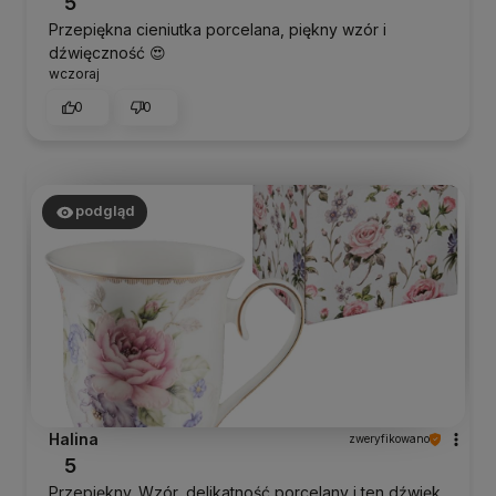
5
Przepiękna cieniutka porcelana, piękny wzór i
dźwięczność 😍
wczoraj
0
0
podgląd
Halina
zweryfikowano
5
Przepiękny. Wzór, delikatność porcelany i ten dźwięk