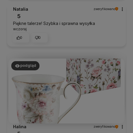
Natalia
zweryfikowano
5
Piękne talerze! Szybka i sprawna wysyłka
wczoraj
0
0
podgląd
Halina
zweryfikowano