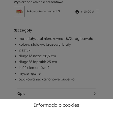
Wybierz opakowanie prezentowe
Pakowanie na prezent S
+
10,00 zł
Szczegóły
materiały: stal nierdzewna 18/2, róg bawoła
kolory: stalowy, brązowy, biały
2 sztuki
długość noża: 28,5 cm
długość łopatki: 25 cm
ilość elementów: 2
mycie ręczne
opakowanie: kartonowe pudełko
Opis
Sposób dostawy
Informacja o cookies