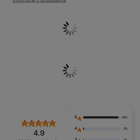
Informacje o producencie
5
96%
4
3%
4.9
3
1%