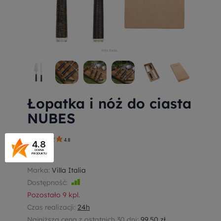
Łopatka i nóż do ciasta
NUBES
4.8
4.8
CE211
OCENA
PRODUKTU
Marka:
Villa Italia
Dostępność:
Jest
Pozostało
9
kpl.
Czas realizacji:
24h
Najniższa cena z ostatnich 30 dni:
99,50 zł