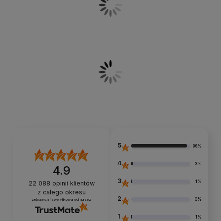
5
96%
4
3%
4.9
3
1%
22 088
opinii klientów
z całego okresu
2
0%
zebranych i zweryfikowanych przez
1
1%