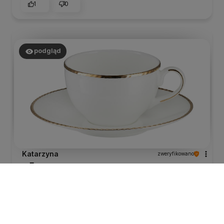
1
0
podgląd
Katarzyna
zweryfikowano
5
Prosta,duża, elegancka filiżanka u mnie do
cappuccino.
wczoraj
0
0