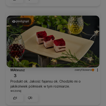
podgląd
MAteusz
zweryfikowano
3
Produkt ok. Jakość fajansu ok. Chodziło mi o
jakikolwiek półmisek w tym rozmiarze.
wczoraj
1
0