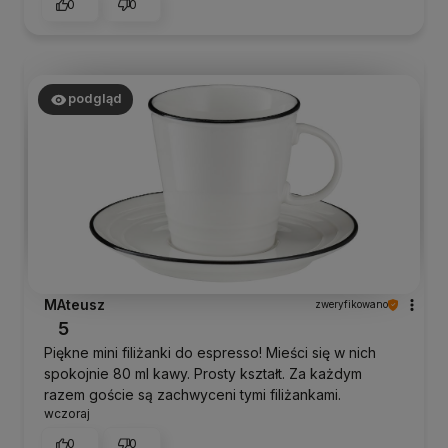
0
0
podgląd
MAteusz
zweryfikowano
5
Piękne mini filiżanki do espresso! Mieści się w nich
spokojnie 80 ml kawy. Prosty kształt. Za każdym
razem goście są zachwyceni tymi filiżankami.
wczoraj
0
0