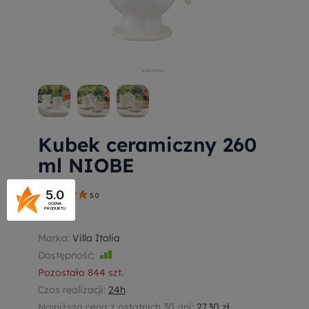
Kubek ceramiczny 260
ml NIOBE
5.0
5.0
OCENA
PRODUKTU
GL0117
Marka:
Villa Italia
Dostępność:
Jest
Pozostało
844
szt.
Czas realizacji:
24h
Najniższa cena z ostatnich 30 dni:
27,30 zł