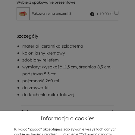
Wybierz opakowanie prezentowe
Pakowanie na prezent S
+
10,00 zł
Szczegóły
materiał: ceramika szlachetna
kolor: jasny kremowy
zdobiony reliefem
wymiary: wysokość 11,3 cm, średnica 8,5 cm,
podstawa 5,3 cm
pojemność 260 ml
do zmywarki
do kuchenki mikrofalowej
Opis
Informacja o cookies
Sposób dostawy
Klikając “Zgoda” akceptujesz zapisywanie wszystkich danych
cookie na twoim urządzeniu. Kliknięcie “Odmowa” oznacza