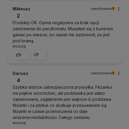
MAteusz
zweryfikowano
2
Produkty OK. Opinia negatywna za brak opcji
zamówienia do paczkomatu. Musiałam się z kurierem
ganiać po mieście, bo nawet nie zadzwonił, że jest
pod bramą.
wczoraj
0
1
Dariusz
zweryfikowano
4
Szybka dobrze zabezpieczona przesyłka. Filiżanka
ma piękne wzornictwo, ale podstawka jest słabo
zaplanowana, zagłębienie jest większe iż podstawa
filiżanki i za płytkie co skutkuje przesuwaniem się
filiżanki w czasie przenoszenia co daje
wrażenie.niestabilności. Całego zestawu.
wczoraj