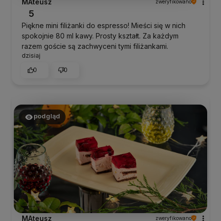
MAteusz
zweryfikowano
5
Piękne mini filiżanki do espresso! Mieści się w nich
spokojnie 80 ml kawy. Prosty kształt. Za każdym
razem goście są zachwyceni tymi filiżankami.
dzisiaj
0
0
podgląd
MAteusz
zweryfikowano