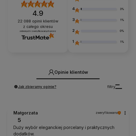
4
3%
4.9
3
1%
22 088
opinii klientów
z całego okresu
2
0%
zebranych i zweryfikowanych przez
1
1%
Opinie klientów
Jak zbieramy opinie?
filtry
Małgorzata
zweryfikowano
5
Duży wybór eleganckiej porcelany i praktycznych
dodatków.