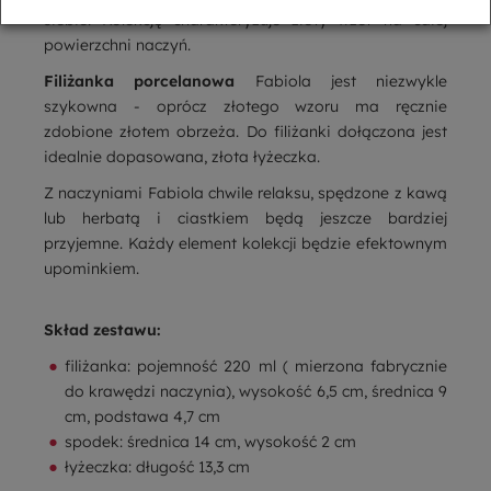
siebie. Kolekcję charakteryzuje złoty wzór na całej
powierzchni naczyń.
Filiżanka porcelanowa
Fabiola jest niezwykle
szykowna - oprócz złotego wzoru ma ręcznie
zdobione złotem obrzeża. Do filiżanki dołączona jest
idealnie dopasowana, złota łyżeczka.
Z naczyniami Fabiola chwile relaksu, spędzone z kawą
lub herbatą i ciastkiem będą jeszcze bardziej
przyjemne. Każdy element kolekcji będzie efektownym
upominkiem.
Skład zestawu:
filiżanka: pojemność 220 ml ( mierzona fabrycznie
do krawędzi naczynia), wysokość 6,5 cm, średnica 9
cm, podstawa 4,7 cm
spodek: średnica 14 cm, wysokość 2 cm
łyżeczka: długość 13,3 cm