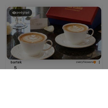
podgląd
bartek
zweryfikowano
5
Super!!!!
dzisiaj
0
0
bartek
zweryfikowano
5