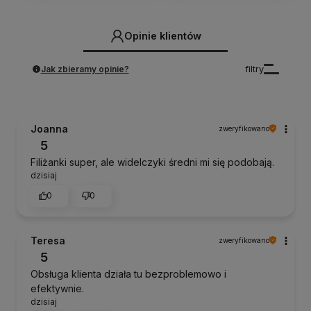
Opinie klientów
Jak zbieramy opinie?
filtry
Joanna
zweryfikowano
5
Filiżanki super, ale widelczyki średni mi się podobają.
dzisiaj
0
0
Teresa
zweryfikowano
5
Obsługa klienta działa tu bezproblemowo i
efektywnie.
dzisiaj