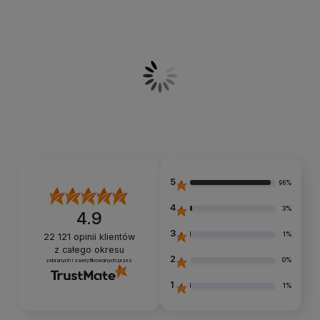
5
96%
4
3%
4.9
3
1%
22 121
opinii klientów
z całego okresu
2
0%
zebranych i zweryfikowanych przez
1
1%