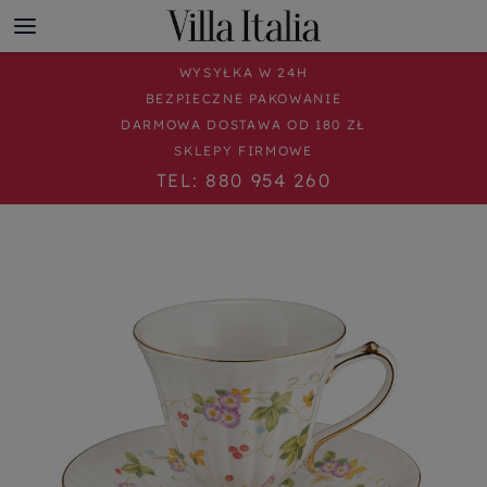
WYSYŁKA W 24H
BEZPIECZNE PAKOWANIE
DARMOWA DOSTAWA OD 180 ZŁ
SKLEPY FIRMOWE
TEL: 880 954 260