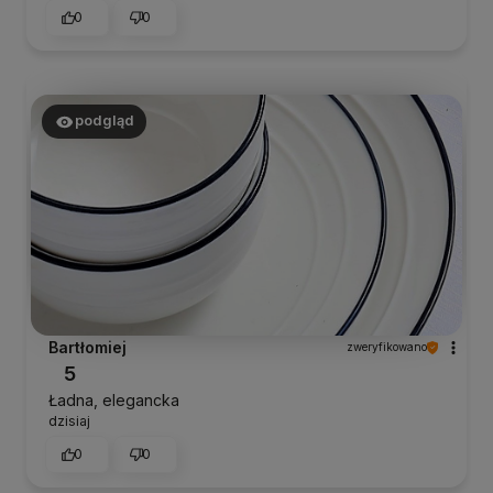
0
0
podgląd
Bartłomiej
zweryfikowano
5
Ładna, elegancka
dzisiaj
0
0