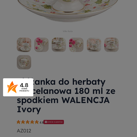
Filiżanka do herbaty
4.8
porcelanowa 180 ml ze
OCENA
PRODUKTU
spodkiem WALENCJA
Ivory
WYBÓR KLIENTÓW
4.8
AZ012