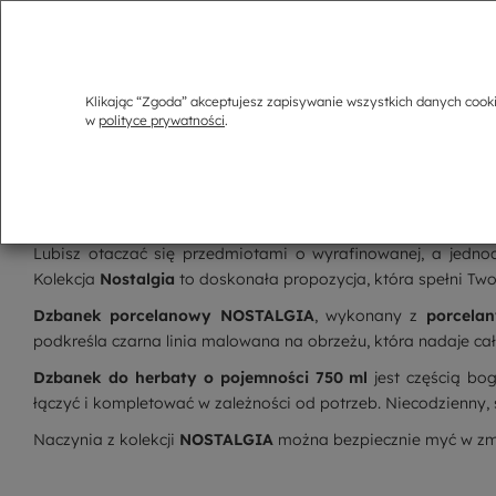
Klikając “Zgoda” akceptujesz zapisywanie wszystkich danych cook
w
polityce prywatności
.
Opis
Dzbanek retro 750 ml - NOSTALGIA
Lubisz otaczać się przedmiotami o wyrafinowanej, a jednocz
Kolekcja
Nostalgia
to doskonała propozycja, która spełni Two
Dzbanek porcelanowy NOSTALGIA
, wykonany z
porcela
podkreśla czarna linia malowana na obrzeżu, która nadaje cało
Dzbanek do herbaty o pojemności 750 ml
jest częścią bog
łączyć i kompletować w zależności od potrzeb. Niecodzienny, 
Naczynia z kolekcji
NOSTALGIA
można bezpiecznie myć w zm