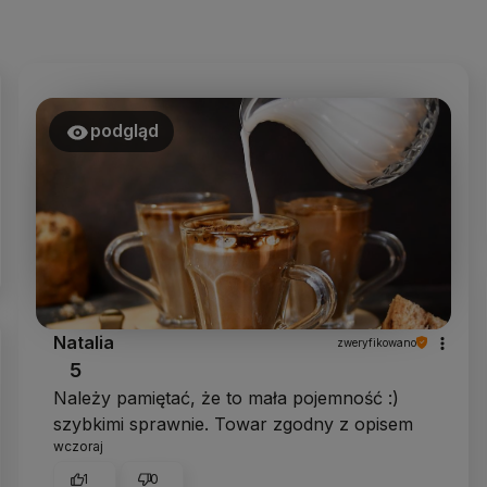
podgląd
Natalia
zweryfikowano
5
Należy pamiętać, że to mała pojemność :)
szybkimi sprawnie. Towar zgodny z opisem
wczoraj
1
0