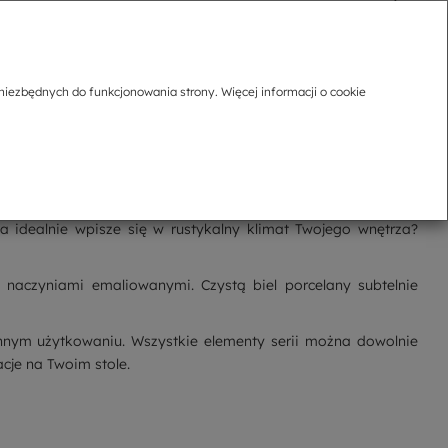
niezbędnych do funkcjonowania strony. Więcej informacji o cookie
ra idealnie wpisze się w rustykalny klimat Twojego wnętrza?
naczyniami emaliowanymi. Czystą biel porcelany subtelnie
ennym użytkowaniu. Wszystkie elementy serii można dowolnie
cje na Twoim stole.