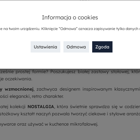
Sposób dostawy
Informacja o cookies
Kup w komplecie
ie na twoim urządzeniu. Kliknięcie “Odmowa” oznacza zapisywanie tylko danych 
Ustawienia
Odmowa
Zgoda
eśnie prostej formie? Poszukujesz białej zastawy stołowej, któ
je oczekiwania.
ny wzmocnionej
, zachwyca designem inspirowanym klasycznymi 
ści elegancki, retro charakter.
atej kolekcji
NOSTALGIA
, która świetnie sprawdza się w codzi
stożkowy kształt naczyń pozwala tworzyć ciekawe i stylowe aranża
ywarce oraz używać w kuchence mikrofalowej.