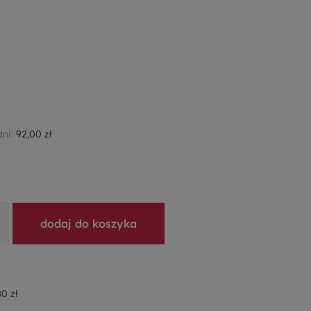
dni:
92,00 zł
dodaj do koszyka
0 zł