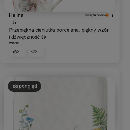
Halina
zweryfikowano
5
Przepiękna cieniutka porcelana, piękny wzór
i dźwięczność 😍
wczoraj
0
0
podgląd