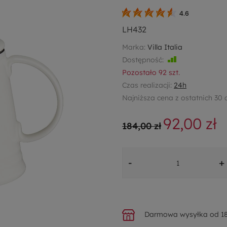
4.6
LH432
Marka:
Villa Italia
Dostępność:
Jest
Pozostało
92
szt.
Czas realizacji:
24h
Najniższa cena z ostatnich 30 
92,00 zł
184,00 zł
-
+
Darmowa wysyłka od 18