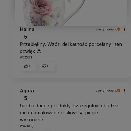
Halina
zweryfikowano
5
Przepiękny. Wzór, delikatność porcelany i ten
dźwięk 😍
wczoraj
0
0
Agata
zweryfikowano
5
bardzo ładne produkty, szczególnie chodziło
mi o namalowane rośliny- są pienie
wykonane
wczoraj