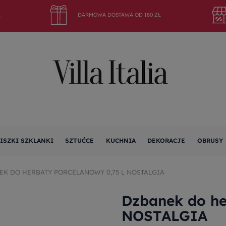
E
DARMOWA DOSTAWA OD 180 ZŁ
ISZKI SZKLANKI
SZTUĆCE
KUCHNIA
DEKORACJE
OBRUSY
EK DO HERBATY PORCELANOWY 0,75 L NOSTALGIA
Dzbanek do he
NOSTALGIA