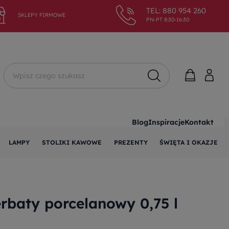
TEL: 880 954 260
SKLEPY FIRMOWE
PN-PT 8:30-16:30
Wyszukaj
Blog
Inspiracje
Kontakt
LAMPY
STOLIKI KAWOWE
PREZENTY
ŚWIĘTA I OKAZJE
rbaty porcelanowy 0,75 l