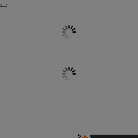
ncie
5