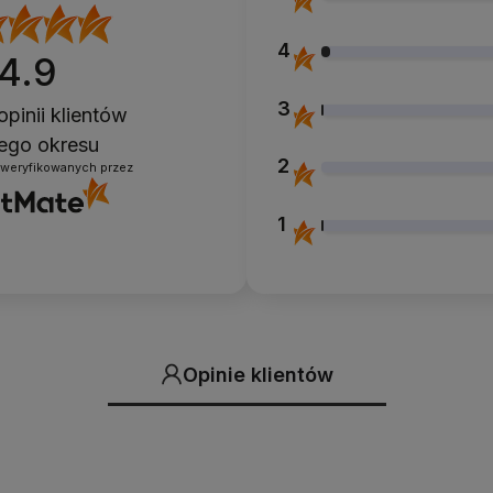
4
4.9
3
opinii klientów
łego okresu
2
zweryfikowanych przez
1
Opinie klientów