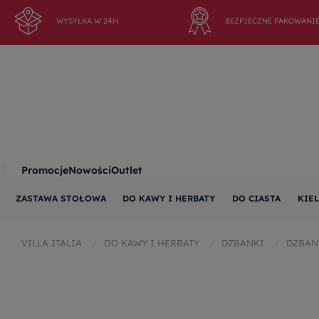
WYSYŁKA W 24H
BEZPIECZNE PAKOWANI
Promocje
Nowości
Outlet
ZASTAWA STOŁOWA
DO KAWY I HERBATY
DO CIASTA
KIEL
VILLA ITALIA
DO KAWY I HERBATY
DZBANKI
DZBAN