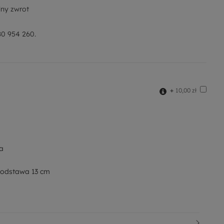
ny zwrot
0 954 260.
+
10,00 zł
ka
podstawa 13 cm