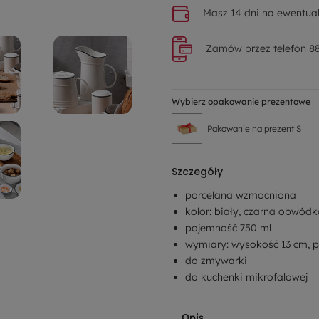
Masz 14 dni na ewentual
Zamów przez telefon 88
Wybierz opakowanie prezentowe
Pakowanie na prezent S
Szczegóły
porcelana wzmocniona
kolor: biały, czarna obwód
pojemność 750 ml
wymiary: wysokość 13 cm, 
do zmywarki
do kuchenki mikrofalowej
Opis