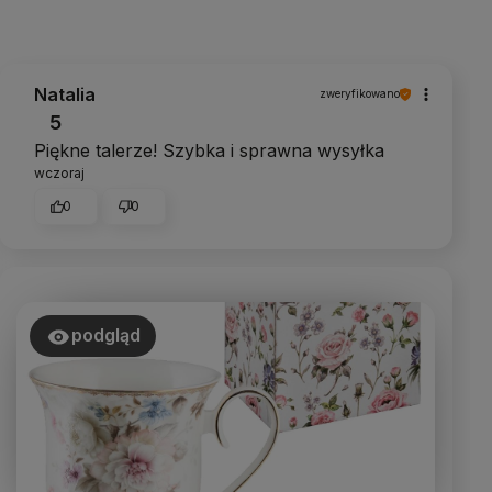
Natalia
zweryfikowano
5
Piękne talerze! Szybka i sprawna wysyłka
wczoraj
0
0
podgląd