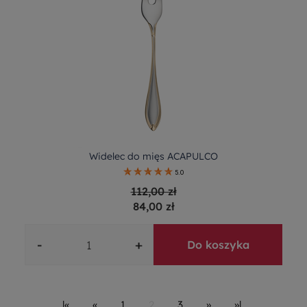
Widelec do mięs ACAPULCO
5.0
112,00 zł
84,00 zł
-
+
Do koszyka
|«
«
1
2
3
»
»|