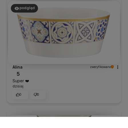
podgląd
Alina
zweryfikowano
5
Super ❤️
dzisiaj
0
0
podgląd