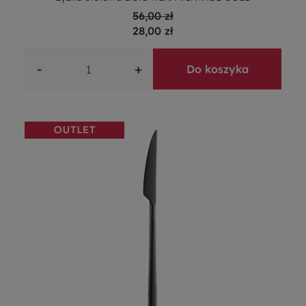
56,00 zł
28,00 zł
-
+
Do koszyka