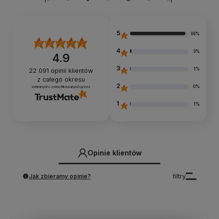
5
96%
4
3%
4.9
3
1%
22 091
opinii klientów
z całego okresu
2
0%
zebranych i zweryfikowanych przez
1
1%
Opinie klientów
Jak zbieramy opinie?
filtry