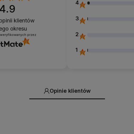
4
4.9
3
opinii klientów
łego okresu
2
zweryfikowanych przez
1
Opinie klientów