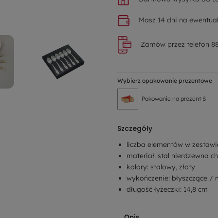
Masz 14 dni na ewentual
Zamów przez telefon 88
Wybierz opakowanie prezentowe
Pakowanie na prezent S
Szczegóły
liczba elementów w zestawi
materiał: stal nierdzewna 
kolory: stalowy, złoty
wykończenie: błyszczące / 
długość łyżeczki: 14,8 cm
Opis