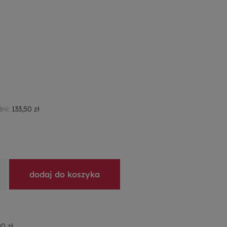
dni:
133,50 zł
dodaj do koszyka
0 zł