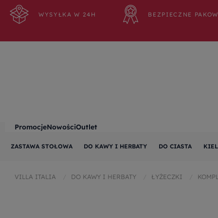
WYSYŁKA W 24H
BEZPIECZNE PAKO
Promocje
Nowości
Outlet
ZASTAWA STOŁOWA
DO KAWY I HERBATY
DO CIASTA
KIEL
VILLA ITALIA
DO KAWY I HERBATY
ŁYŻECZKI
KOMPL