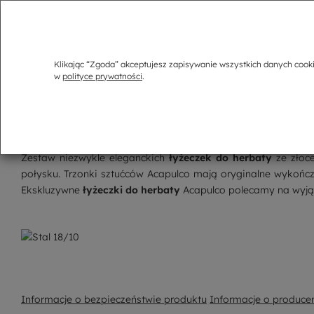
Klikając “Zgoda” akceptujesz zapisywanie wszystkich danych cook
w
polityce prywatności
.
Opis
Komplet łyżeczek do herbaty dla 6 osób ACAPULCO
Zestaw niezwykle eleganckich
łyżeczek do herbaty
ze złoc
połysku. Trzonki sztućców Acapulco mają oryginalne wykończe
Ekskluzywne
łyżeczki do herbaty
Acapulco polecamy na wyjąt
Informacje o bezpieczeństwie produktu
Informacje o produce