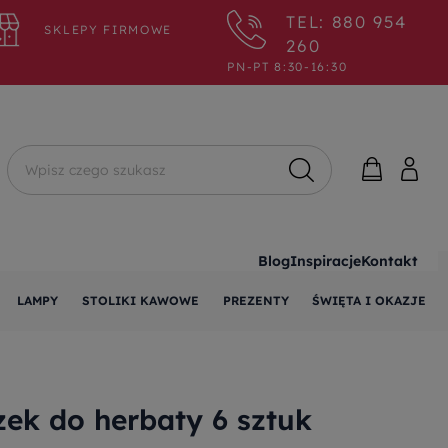
TEL: 880 954
SKLEPY FIRMOWE
260
PN-PT 8:30-16:30
Wyszukaj
Blog
Inspiracje
Kontakt
LAMPY
STOLIKI KAWOWE
PREZENTY
ŚWIĘTA I OKAZJE
zek do herbaty 6 sztuk