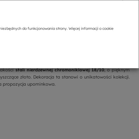
niezbędnych do funkcjonowania strony. Więcej informacji o cookie
jakości
stali nierdzewnej chromoniklowej
18/10
, o pięknym
szczące złoto. Dekoracja ta stanowi o unikatowości kolekcji.
na propozycja upominkowa.