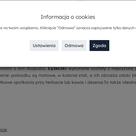
Sposób dostawy
Informacja o cookies
Kup w komplecie
ie na twoim urządzeniu. Kliknięcie “Odmowa” oznacza zapisywanie tylko danych 
Ustawienia
Odmowa
Zgoda
eniami z linii Acapulco.
Łyżeczki
wykonane zostały z najwyższej 
nie: pośrodku są matowe, w kolorze stali, a ich obrzeża zdobi bły
kowe spotkania przy herbacie lub kawie i deserze.To także ideal
ncie