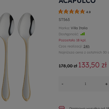
ACAPULCO
4.9
ST563
Marka:
Villa Italia
Dostępność:
Jest
Pozostało
18
kpl.
Czas realizacji:
24h
Najniższa cena z ostatnich 30 
133,50 zł
178,00 zł
-
+
Darmowa wysyłka od 18