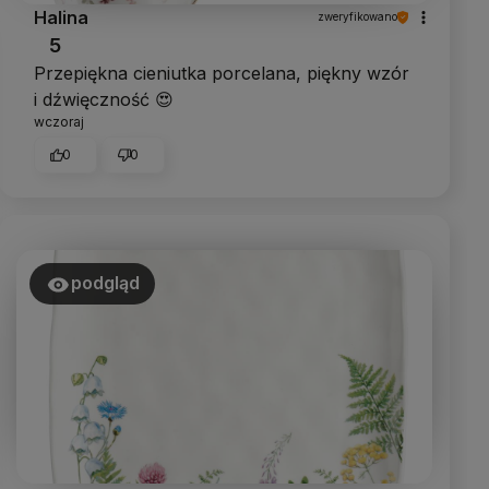
Halina
zweryfikowano
5
Przepiękna cieniutka porcelana, piękny wzór
i dźwięczność 😍
wczoraj
0
0
podgląd