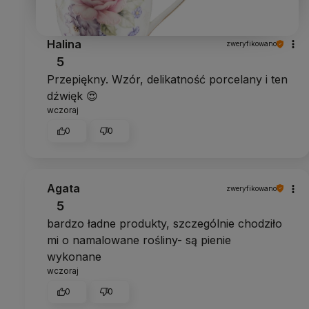
Halina
zweryfikowano
5
Przepiękny. Wzór, delikatność porcelany i ten
dźwięk 😍
wczoraj
0
0
Agata
zweryfikowano
5
bardzo ładne produkty, szczególnie chodziło
mi o namalowane rośliny- są pienie
wykonane
wczoraj
0
0