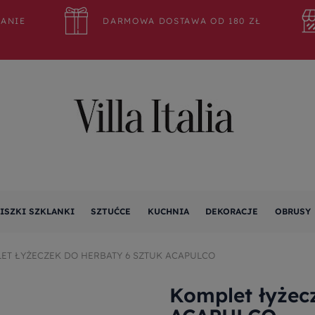
WANIE
DARMOWA DOSTAWA OD 180 ZŁ
ISZKI SZKLANKI
SZTUĆCE
KUCHNIA
DEKORACJE
OBRUSY
ET ŁYŻECZEK DO HERBATY 6 SZTUK ACAPULCO
Komplet łyżec