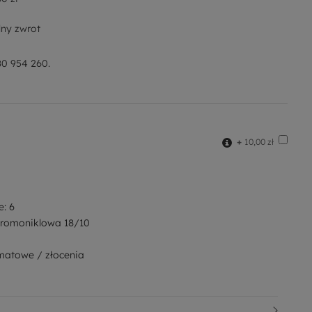
ny zwrot
0 954 260.
+
10,00 zł
e: 6
chromoniklowa 18/10
matowe / złocenia