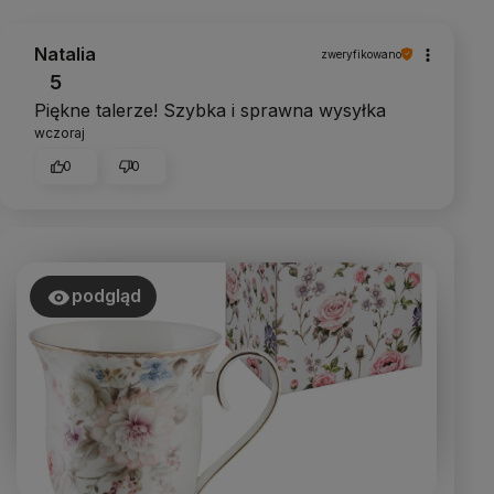
Natalia
zweryfikowano
5
Piękne talerze! Szybka i sprawna wysyłka
wczoraj
0
0
podgląd