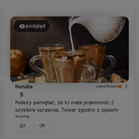
podgląd
Natalia
zweryfikowano
5
Należy pamiętać, że to mała pojemność :)
szybkimi sprawnie. Towar zgodny z opisem
wczoraj
1
0