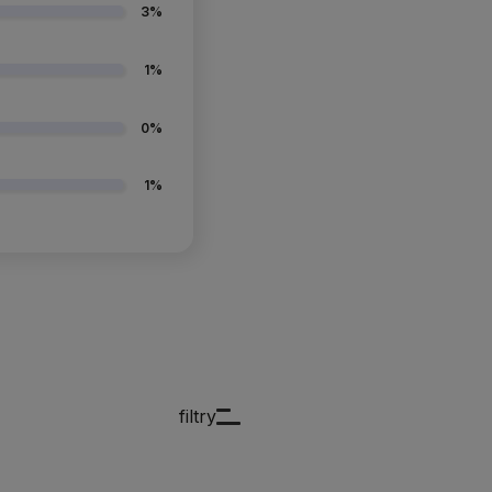
3%
1%
0%
1%
filtry