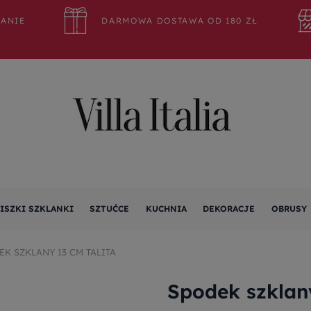
WANIE
DARMOWA DOSTAWA OD 180 ZŁ
ISZKI SZKLANKI
SZTUĆCE
KUCHNIA
DEKORACJE
OBRUSY
EK SZKLANY 13 CM TALITA
Spodek szklan