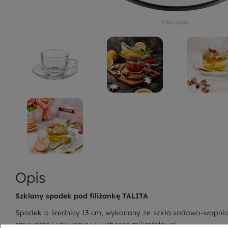
Opis
Szklany spodek pod filiżankę TALITA
Spodek o średnicy 13 cm, wykonany ze szkła sodowo-wapniowe
zmywarce i używania w kuchence mikrofalowej.