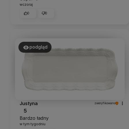
wczoraj
0
0
podgląd
Justyna
zweryfikowano
5
Bardzo ładny
w tym tygodniu