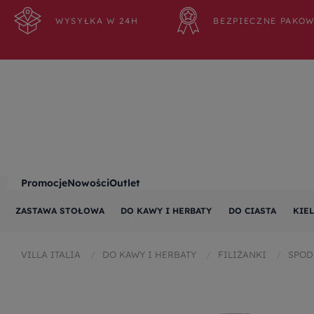
WYSYŁKA W 24H
BEZPIECZNE PAKO
Promocje
Nowości
Outlet
ZASTAWA STOŁOWA
DO KAWY I HERBATY
DO CIASTA
KIEL
VILLA ITALIA
DO KAWY I HERBATY
FILIŻANKI
SPOD