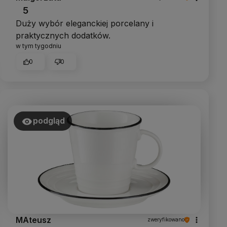
5
Duży wybór eleganckiej porcelany i
praktycznych dodatków.
w tym tygodniu
0
0
podgląd
MAteusz
zweryfikowano