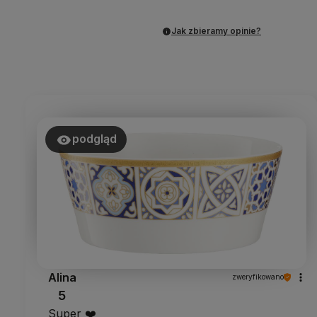
Jak zbieramy opinie?
podgląd
Alina
zweryfikowano
5
Super ❤️