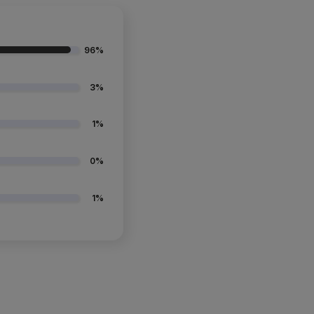
96%
3%
1%
0%
1%