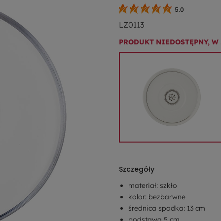
5.0
LZ0113
PRODUKT NIEDOSTĘPNY, W
Szczegóły
materiał: szkło
kolor: bezbarwne
średnica spodka: 13 cm
podstawa 5 cm