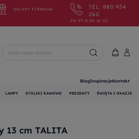
TEL: 880 954
SKLEPY FIRMOWE
260
PN-PT 8:30-16:30
Wyszukaj
Blog
Inspiracje
Kontakt
LAMPY
STOLIKI KAWOWE
PREZENTY
ŚWIĘTA I OKAZJE
y 13 cm TALITA