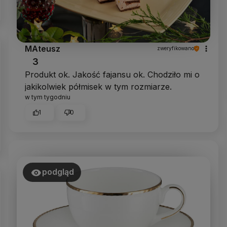
MAteusz
zweryfikowano
3
Produkt ok. Jakość fajansu ok. Chodziło mi o
jakikolwiek półmisek w tym rozmiarze.
w tym tygodniu
1
0
podgląd