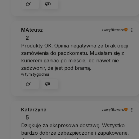
0
0
MAteusz
zweryfikowano
2
Produkty OK. Opinia negatywna za brak opcji
zamówienia do paczkomatu. Musiałam się z
kurierem ganiać po mieście, bo nawet nie
zadzwonił, że jest pod bramą.
w tym tygodniu
0
1
Katarzyna
zweryfikowano
5
Dziękuję za ekspresowa dostawę. Wszystko
bardzo dobrze zabezpieczone i zapakowane.