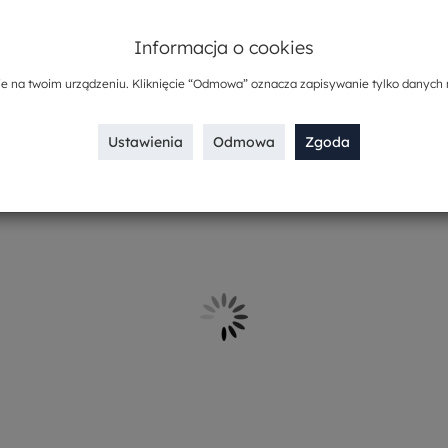
e materiał sprawiają, że naczynia Talita będą pasowały do każdego
Informacja o cookies
ie na twoim urządzeniu. Kliknięcie “Odmowa” oznacza zapisywanie tylko danych 
Ustawienia
Odmowa
Zgoda