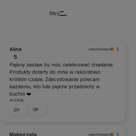
filtry
Alina
zweryfikowano
5
Piękny zestaw by móc celebrować śniadanie.
Produkty dotarły do mnie w rekordowo
krótkim czasie. Zdecydowanie polecam
każdemu, kto lubi piękne przedmioty w
kuchni ❤️
wczoraj
0
0
Małgorzata
zweryfikowano