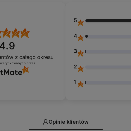
5
4
4.9
3
ientów
z całego okresu
zweryfikowanych przez
2
1
Opinie klientów