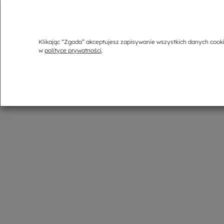
Proste, minimalistyczne wzornictwo i neutralny kolorystyczni
szkło odpowiednie do stosowania temperatury
do 80°C
Klikając “Zgoda” akceptujesz zapisywanie wszystkich danych cook
Informacje o producencie
w
polityce prywatności
.