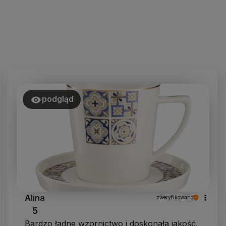
podgląd
Alina
zweryfikowano
5
Bardzo ładne wzornictwo i doskonała jakość.