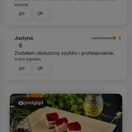
wczoraj
0
0
Justyna
zweryfikowano
5
Zostałam obsłużony szybko i profesjonalnie.
w tym tygodniu
0
0
podgląd